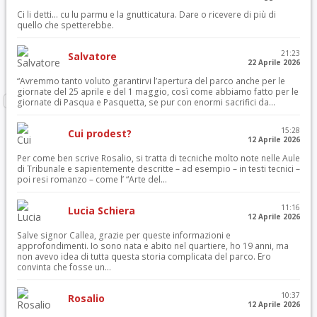
Ci li detti… cu lu parmu e la gnutticatura. Dare o ricevere di più di
quello che spetterebbe.
21:23
Salvatore
22 Aprile 2026
“Avremmo tanto voluto garantirvi l’apertura del parco anche per le
giornate del 25 aprile e del 1 maggio, così come abbiamo fatto per le
giornate di Pasqua e Pasquetta, se pur con enormi sacrifici da...
15:28
Cui prodest?
12 Aprile 2026
Per come ben scrive Rosalio, si tratta di tecniche molto note nelle Aule
di Tribunale e sapientemente descritte – ad esempio – in testi tecnici –
poi resi romanzo – come l’ “Arte del...
11:16
Lucia Schiera
12 Aprile 2026
Salve signor Callea, grazie per queste informazioni e
approfondimenti. Io sono nata e abito nel quartiere, ho 19 anni, ma
non avevo idea di tutta questa storia complicata del parco. Ero
convinta che fosse un...
10:37
Rosalio
12 Aprile 2026