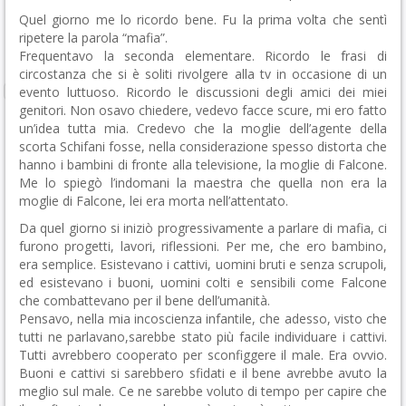
Quel giorno me lo ricordo bene. Fu la prima volta che sentì
ripetere la parola “mafia”.
Frequentavo la seconda elementare. Ricordo le frasi di
circostanza che si è soliti rivolgere alla tv in occasione di un
evento luttuoso. Ricordo le discussioni degli amici dei miei
genitori. Non osavo chiedere, vedevo facce scure, mi ero fatto
un’idea tutta mia. Credevo che la moglie dell’agente della
scorta Schifani fosse, nella considerazione spesso distorta che
hanno i bambini di fronte alla televisione, la moglie di Falcone.
Me lo spiegò l’indomani la maestra che quella non era la
moglie di Falcone, lei era morta nell’attentato.
Da quel giorno si iniziò progressivamente a parlare di mafia, ci
furono progetti, lavori, riflessioni. Per me, che ero bambino,
era semplice. Esistevano i cattivi, uomini bruti e senza scrupoli,
ed esistevano i buoni, uomini colti e sensibili come Falcone
che combattevano per il bene dell’umanità.
Pensavo, nella mia incoscienza infantile, che adesso, visto che
tutti ne parlavano,sarebbe stato più facile individuare i cattivi.
Tutti avrebbero cooperato per sconfiggere il male. Era ovvio.
Buoni e cattivi si sarebbero sfidati e il bene avrebbe avuto la
meglio sul male. Ce ne sarebbe voluto di tempo per capire che