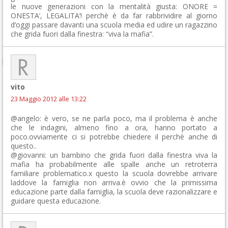
le nuove generazioni con la mentalità giusta: ONORE =
ONESTA’, LEGALITA’! perchè è da far rabbrividire al giorno
d’oggi passare davanti una scuola media ed udire un ragazzino
che grida fuori dalla finestra: “viva la mafia”.
vito
23 Maggio 2012 alle 13:22
@angelo: è vero, se ne parla poco, ma il problema è anche
che le indagini, almeno fino a ora, hanno portato a
poco.ovviamente ci si potrebbe chiedere il perchè anche di
questo..
@giovanni: un bambino che grida fuori dalla finestra viva la
mafia ha probabilmente alle spalle anche un retroterra
familiare problematico.x questo la scuola dovrebbe arrivare
laddove la famiglia non arriva.è ovvio che la primissima
educazione parte dalla famiglia, la scuola deve razionalizzare e
guidare questa educazione.