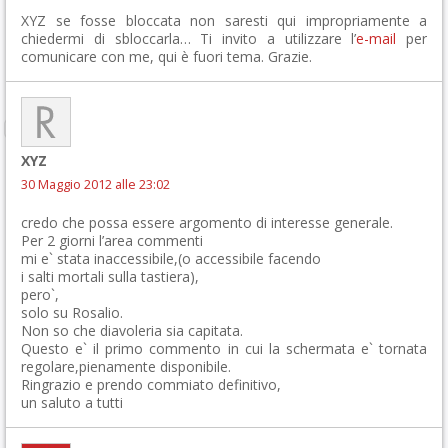
XYZ se fosse bloccata non saresti qui impropriamente a
chiedermi di sbloccarla… Ti invito a utilizzare l’
e-mail
per
comunicare con me, qui è fuori tema. Grazie.
XYZ
30 Maggio 2012 alle 23:02
credo che possa essere argomento di interesse generale.
Per 2 giorni l’area commenti
mi e` stata inaccessibile,(o accessibile facendo
i salti mortali sulla tastiera),
pero`,
solo su Rosalio.
Non so che diavoleria sia capitata.
Questo e` il primo commento in cui la schermata e` tornata
regolare,pienamente disponibile.
Ringrazio e prendo commiato definitivo,
un saluto a tutti