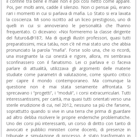
il confine tra bene e male non è poi così netto come appare.
Poi, per molti anni, cadde il silenzio. Non ci pensai più, erano
rari i momenti in cui si parlava di mafia. Lo Stato si era lavata
la coscienza. Mi sono iscritto ad un liceo prestigioso, uno di
quelli in cui si annoverano le personalità che l’hanno
frequentato. Ci dicevano: «Noi formeremo la classe dirigente
del futuro&@187;. Ma di quegli illustri professori, quasi tutti
preparatissimi, mica tatàu, non c’è né mai stato uno che abbia
pronunciato la parola “mafia”. Forse solo una, che io ricordi,
una insegnante la cui onestà e rigore, allora, mi sembrava
sconfinassero con il fanatismo. Lei ci parlava e ci faceva
parlare di attualità, utilizzava gli argomenti delle materie
studiate come parametri di valutazione, come spunto critico
per capire il mondo contemporaneo. Ma comunque la
questione non è mai stata seriamente affrontata. Si
sprecavano i “progetti”, i “moduli”, i corsi extracurriculari. Tutti
interessantissimi, per carità, ma quasi tutti orientati verso una
sterile erudizione di cui, nel 2012, nessuno sa più che farsene,
soprattutto quando si vive in una terra che prima di guardare
ad altro debba risolvere le proprie endemiche problematiche.
Uno dei corsi più interessanti, un corso di diritto con tanto di
avvocati e pubblici ministeri come docenti, di presenze in
tribunale e simulazione di processo, è stato trasformato in