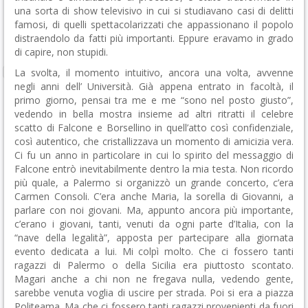
una sorta di show televisivo in cui si studiavano casi di delitti
famosi, di quelli spettacolarizzati che appassionano il popolo
distraendolo da fatti più importanti. Eppure eravamo in grado
di capire, non stupidi.
La svolta, il momento intuitivo, ancora una volta, avvenne
negli anni dell’ Università. Già appena entrato in facoltà, il
primo giorno, pensai tra me e me “sono nel posto giusto”,
vedendo in bella mostra insieme ad altri ritratti il celebre
scatto di Falcone e Borsellino in quell’atto così confidenziale,
così autentico, che cristallizzava un momento di amicizia vera.
Ci fu un anno in particolare in cui lo spirito del messaggio di
Falcone entrò inevitabilmente dentro la mia testa. Non ricordo
più quale, a Palermo si organizzò un grande concerto, c’era
Carmen Consoli. C’era anche Maria, la sorella di Giovanni, a
parlare con noi giovani. Ma, appunto ancora più importante,
c’erano i giovani, tanti, venuti da ogni parte d’Italia, con la
“nave della legalità”, apposta per partecipare alla giornata
evento dedicata a lui. Mi colpì molto. Che ci fossero tanti
ragazzi di Palermo o della Sicilia era piuttosto scontato.
Magari anche a chi non ne fregava nulla, vedendo gente,
sarebbe venuta voglia di uscire per strada. Poi si era a piazza
Politeama. Ma che ci fossero tanti ragazzi provenienti da fuori