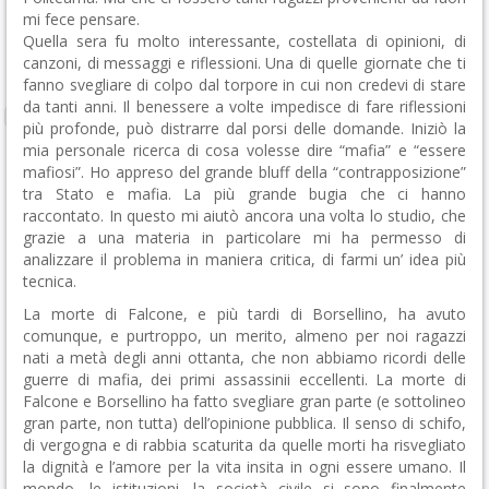
mi fece pensare.
Quella sera fu molto interessante, costellata di opinioni, di
canzoni, di messaggi e riflessioni. Una di quelle giornate che ti
fanno svegliare di colpo dal torpore in cui non credevi di stare
da tanti anni. Il benessere a volte impedisce di fare riflessioni
più profonde, può distrarre dal porsi delle domande. Iniziò la
mia personale ricerca di cosa volesse dire “mafia” e “essere
mafiosi”. Ho appreso del grande bluff della “contrapposizione”
tra Stato e mafia. La più grande bugia che ci hanno
raccontato. In questo mi aiutò ancora una volta lo studio, che
grazie a una materia in particolare mi ha permesso di
analizzare il problema in maniera critica, di farmi un’ idea più
tecnica.
La morte di Falcone, e più tardi di Borsellino, ha avuto
comunque, e purtroppo, un merito, almeno per noi ragazzi
nati a metà degli anni ottanta, che non abbiamo ricordi delle
guerre di mafia, dei primi assassinii eccellenti. La morte di
Falcone e Borsellino ha fatto svegliare gran parte (e sottolineo
gran parte, non tutta) dell’opinione pubblica. Il senso di schifo,
di vergogna e di rabbia scaturita da quelle morti ha risvegliato
la dignità e l’amore per la vita insita in ogni essere umano. Il
mondo, le istituzioni, la società civile si sono finalmente