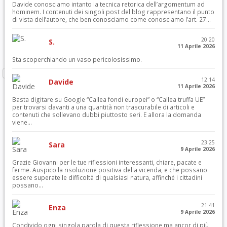
Davide conosciamo intanto la tecnica retorica dell’argomentum ad
hominem. I contenuti dei singoli post del blog rappresentano il punto
di vista dell’autore, che ben conosciamo come conosciamo l’art. 27...
20:20
S.
11 Aprile 2026
Sta scoperchiando un vaso pericolosissimo.
12:14
Davide
11 Aprile 2026
Basta digitare su Google “Callea fondi europei” o “Callea truffa UE”
per trovarsi davanti a una quantità non trascurabile di articoli e
contenuti che sollevano dubbi piuttosto seri. E allora la domanda
viene...
23:25
Sara
9 Aprile 2026
Grazie Giovanni per le tue riflessioni interessanti, chiare, pacate e
ferme. Auspico la risoluzione positiva della vicenda, e che possano
essere superate le difficoltà di qualsiasi natura, affinché i cittadini
possano...
21:41
Enza
9 Aprile 2026
Condivido ogni singola parola di questa riflessione ma ancor di più