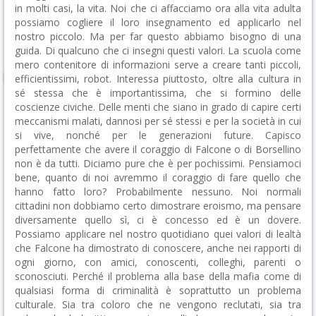
in molti casi, la vita. Noi che ci affacciamo ora alla vita adulta
possiamo cogliere il loro insegnamento ed applicarlo nel
nostro piccolo. Ma per far questo abbiamo bisogno di una
guida. Di qualcuno che ci insegni questi valori. La scuola come
mero contenitore di informazioni serve a creare tanti piccoli,
efficientissimi, robot. Interessa piuttosto, oltre alla cultura in
sé stessa che è importantissima, che si formino delle
coscienze civiche. Delle menti che siano in grado di capire certi
meccanismi malati, dannosi per sé stessi e per la società in cui
si vive, nonché per le generazioni future. Capisco
perfettamente che avere il coraggio di Falcone o di Borsellino
non è da tutti. Diciamo pure che è per pochissimi. Pensiamoci
bene, quanto di noi avremmo il coraggio di fare quello che
hanno fatto loro? Probabilmente nessuno. Noi normali
cittadini non dobbiamo certo dimostrare eroismo, ma pensare
diversamente quello sì, ci è concesso ed è un dovere.
Possiamo applicare nel nostro quotidiano quei valori di lealtà
che Falcone ha dimostrato di conoscere, anche nei rapporti di
ogni giorno, con amici, conoscenti, colleghi, parenti o
sconosciuti. Perché il problema alla base della mafia come di
qualsiasi forma di criminalità è soprattutto un problema
culturale. Sia tra coloro che ne vengono reclutati, sia tra