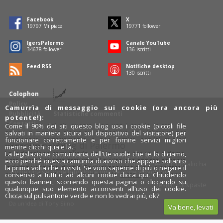
Facebook
X
19797
Mi piace
19771
follower
IgersPalermo
Canale YouTube
34678
follower
136
iscritti
Feed RSS
Notifiche desktop
130
iscritti
Colophon
Policy
Camurrìa di messaggio sui cookie (ora ancora più
Pubblicità
Statistiche commenti
potente!):
Contatti
Come il 90% dei siti questo blog usa i cookie (piccoli file
salvati in maniera sicura sul dispositivo del visitatore) per
funzionare correttamente e per fornire servizi migliori
Rosalio è il blog di Palermo
mentre clicchi qua e là.
La legislazione comunitaria dell'Ue vuole che te lo diciamo,
754 autori
raccontano Palermo dal loro punto di vista.
ecco perché questa camurrìa di avviso che appare soltanto
Anche tu puoi essere uno degli autori: inviaci un'
e-mail
. Rosalio ha
la prima volta che ci visiti. Se vuoi saperne di più o negare il
anche una sezione
fotoblog
e una sezione
videoblog
.
consenso a tutti o ad alcuni cookie
clicca qui
. Chiudendo
questo banner, scorrendo questa pagina o cliccando su
Design
cut&paste
qualunque suo elemento acconsenti all'uso dei cookie.
Clicca sul pulsantone verde e non lo vedrai più, ok?
Rosalio.it
Da un'idea di
Tony Siino
Va bene, levati
Segui Rosalio su
facebook
,
X
e
Instagram
x