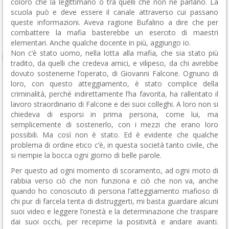
coloro che la legittimano o tra quelli che non ne parlano. La
scuola può e deve essere il canale attraverso cui passano
queste informazioni. Aveva ragione Bufalino a dire che per
combattere la mafia basterebbe un esercito di maestri
elementari. Anche qualche docente in più, aggiungo io.
Non c’è stato uomo, nella lotta alla mafia, che sia stato più
tradito, da quelli che credeva amici, e vilipeso, da chi avrebbe
dovuto sostenerne l’operato, di Giovanni Falcone. Ognuno di
loro, con questo atteggiamento, è stato complice della
criminalità, perché indirettamente l’ha favorita, ha rallentato il
lavoro straordinario di Falcone e dei suoi colleghi. A loro non si
chiedeva di esporsi in prima persona, come lui, ma
semplicemente di sostenerlo, con i mezzi che erano loro
possibili. Ma così non è stato. Ed è evidente che qualche
problema di ordine etico c’è, in questa società tanto civile, che
si riempie la bocca ogni giorno di belle parole.
Per questo ad ogni momento di scoramento, ad ogni moto di
rabbia verso ciò che non funziona e ciò che non va, anche
quando ho conosciuto di persona l’atteggiamento mafioso di
chi pur di farcela tenta di distruggerti, mi basta guardare alcuni
suoi video e leggere l’onestà e la determinazione che traspare
dai suoi occhi, per recepirne la positività e andare avanti.