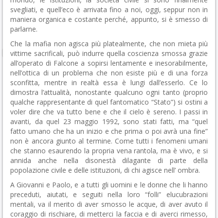
svegliati, e quell’eco è arrivata fino a noi, oggi, seppur non in
maniera organica e costante perché, appunto, si è smesso di
parlarne.
Che la mafia non agisca più platealmente, che non mieta più
vittime sacrificali, può indurre quella coscienza smossa grazie
all’operato di Falcone a sopirsi lentamente e inesorabilmente,
nell’ottica di un problema che non esiste più e di una forza
sconfitta, mentre in realtà essa è lungi dall’esserlo. Ce lo
dimostra l’attualità, nonostante qualcuno ogni tanto (proprio
qualche rappresentante di quel fantomatico “Stato”) si ostini a
voler dire che va tutto bene e che il cielo è sereno. I passi in
avanti, da quel 23 maggio 1992, sono stati fatti, ma “quel
fatto umano che ha un inizio e che prima o poi avrà una fine”
non è ancora giunto al termine. Come tutti i fenomeni umani
che stanno esaurendo la propria vena rantola, ma è vivo, e si
annida anche nella disonestà dilagante di parte della
popolazione civile e delle istituzioni, di chi agisce nell’ ombra.
A Giovanni e Paolo, e a tutti gli uomini e le donne che li hanno
preceduti, aiutati, e seguiti nella loro “folli” elucubrazioni
mentali, va il merito di aver smosso le acque, di aver avuto il
coraggio di rischiare, di metterci la faccia e di averci rimesso,