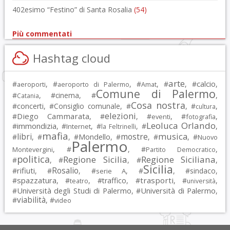
402esimo “Festino” di Santa Rosalia
(54)
Più commentati
Hashtag cloud
arte
calcio
#
, #
, #
, #
, #
,
aeroporti
aeroporto di Palermo
Amat
Comune di Palermo
#
, #
cinema
, #
,
Catania
Cosa nostra
#
concerti
, #
Consiglio comunale
, #
, #
,
cultura
elezioni
Diego Cammarata
#
, #
, #
, #
,
eventi
fotografia
Leoluca Orlando
immondizia
#
, #
, #
, #
,
Internet
la Feltrinelli
mafia
musica
libri
mostre
#
, #
, #
Mondello
, #
, #
, #
Nuovo
Palermo
, #
, #
,
Montevergini
Partito Democratico
politica
Regione Sicilia
Regione Siciliana
#
, #
, #
,
Sicilia
Rosalio
rifiuti
#
, #
, #
, #
, #
sindaco
,
serie A
spazzatura
trasporti
#
, #
, #
traffico
, #
, #
,
teatro
università
Università degli Studi di Palermo
Università di Palermo
#
, #
,
viabilità
#
, #
video