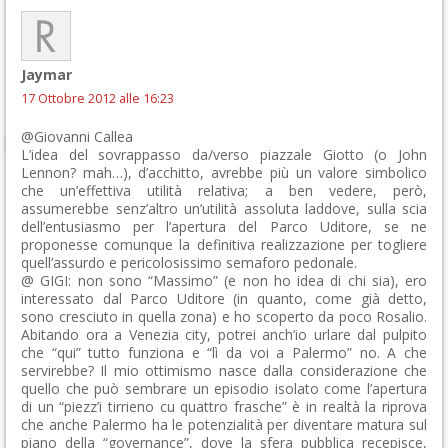
Jaymar
17 Ottobre 2012 alle 16:23
@Giovanni Callea
L’idea del sovrappasso da/verso piazzale Giotto (o John
Lennon? mah…), d’acchitto, avrebbe più un valore simbolico
che un’effettiva utilità relativa; a ben vedere, però,
assumerebbe senz’altro un’utilità assoluta laddove, sulla scia
dell’entusiasmo per l’apertura del Parco Uditore, se ne
proponesse comunque la definitiva realizzazione per togliere
quell’assurdo e pericolosissimo semaforo pedonale.
@ GIGI: non sono “Massimo” (e non ho idea di chi sia), ero
interessato dal Parco Uditore (in quanto, come già detto,
sono cresciuto in quella zona) e ho scoperto da poco Rosalio.
Abitando ora a Venezia city, potrei anch’io urlare dal pulpito
che “qui” tutto funziona e “lì da voi a Palermo” no. A che
servirebbe? Il mio ottimismo nasce dalla considerazione che
quello che può sembrare un episodio isolato come l’apertura
di un “piezz’i tirrieno cu quattro frasche” è in realtà la riprova
che anche Palermo ha le potenzialità per diventare matura sul
piano della “governance”, dove la sfera pubblica recepisce,