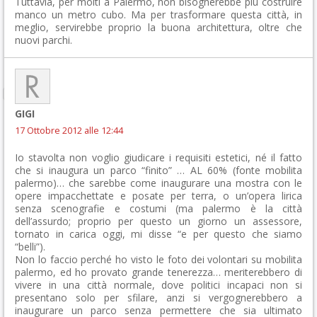
Tuttavia, per molti a Palermo, non bisognerebbe più costruire
manco un metro cubo. Ma per trasformare questa città, in
meglio, servirebbe proprio la buona architettura, oltre che
nuovi parchi.
GIGI
17 Ottobre 2012 alle 12:44
Io stavolta non voglio giudicare i requisiti estetici, né il fatto
che si inaugura un parco “finito” … AL 60% (fonte mobilita
palermo)… che sarebbe come inaugurare una mostra con le
opere impacchettate e posate per terra, o un’opera lirica
senza scenografie e costumi (ma palermo è la città
dell’assurdo; proprio per questo un giorno un assessore,
tornato in carica oggi, mi disse “e per questo che siamo
“belli”).
Non lo faccio perché ho visto le foto dei volontari su mobilita
palermo, ed ho provato grande tenerezza… meriterebbero di
vivere in una città normale, dove politici incapaci non si
presentano solo per sfilare, anzi si vergognerebbero a
inaugurare un parco senza permettere che sia ultimato