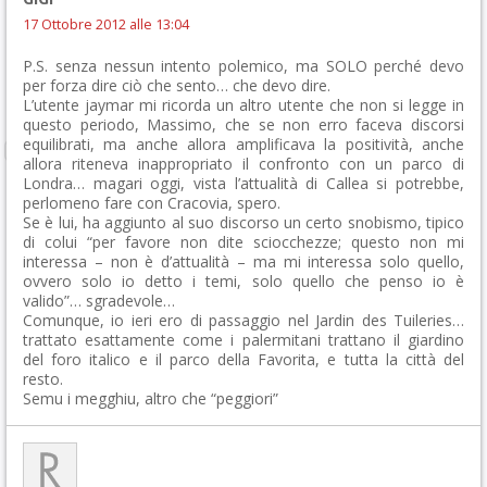
17 Ottobre 2012 alle 13:04
P.S. senza nessun intento polemico, ma SOLO perché devo
per forza dire ciò che sento… che devo dire.
L’utente jaymar mi ricorda un altro utente che non si legge in
questo periodo, Massimo, che se non erro faceva discorsi
equilibrati, ma anche allora amplificava la positività, anche
allora riteneva inappropriato il confronto con un parco di
Londra… magari oggi, vista l’attualità di Callea si potrebbe,
perlomeno fare con Cracovia, spero.
Se è lui, ha aggiunto al suo discorso un certo snobismo, tipico
di colui “per favore non dite sciocchezze; questo non mi
interessa – non è d’attualità – ma mi interessa solo quello,
ovvero solo io detto i temi, solo quello che penso io è
valido”… sgradevole…
Comunque, io ieri ero di passaggio nel Jardin des Tuileries…
trattato esattamente come i palermitani trattano il giardino
del foro italico e il parco della Favorita, e tutta la città del
resto.
Semu i megghiu, altro che “peggiori”