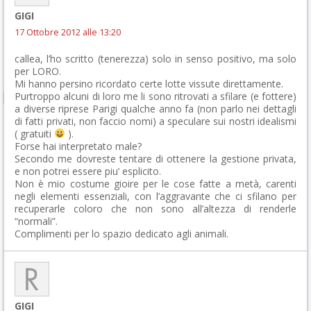
GIGI
17 Ottobre 2012 alle 13:20
callea, l’ho scritto (tenerezza) solo in senso positivo, ma solo
per LORO.
Mi hanno persino ricordato certe lotte vissute direttamente.
Purtroppo alcuni di loro me li sono ritrovati a sfilare (e fottere)
a diverse riprese Parigi qualche anno fa (non parlo nei dettagli
di fatti privati, non faccio nomi) a speculare sui nostri idealismi
( gratuiti
).
Forse hai interpretato male?
Secondo me dovreste tentare di ottenere la gestione privata,
e non potrei essere piu’ esplicito.
Non è mio costume gioire per le cose fatte a metà, carenti
negli elementi essenziali, con l’aggravante che ci sfilano per
recuperarle coloro che non sono all’altezza di renderle
“normali”.
Complimenti per lo spazio dedicato agli animali.
GIGI