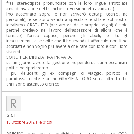
frasi stereotipate pronunciate con le loro lingue arrotolate
(una derivazione del tischi toschi versione età avanzata).
l’ho accennato sopra (e non scriverò dettagli tecnici, né
personali), e se sono venuti a speculare e sfilare sul nostro
idealismo GRATUITO (per amore delle proprie origini) è solo
perché credevo nel lavoro dell’assessore di allora (che è
tornato) l’unico capace, perché gli abbili, le liti, gli
incazzamenti, e le volte che li ho mandati affanculo non li ho
scordati e non voglio piu’ avere a che fare con loro e con i loro
sistemi.
SONO PER L’INIZIATIVA PRIVATA,
se un giorno avrete la gestione indipendente dai meccanismi
politici ne riparleremo.
I piu’ deludenti gli ex compagni di viaggio, politico, e
paradossalmente è anche GRAZIE A LORO se da oltre tredici
anni sono astenuto cronico
GIGI
18 Ottobre 2012 alle 01:09
PRECISO: non voglio condividere l’esistenza sociale CON