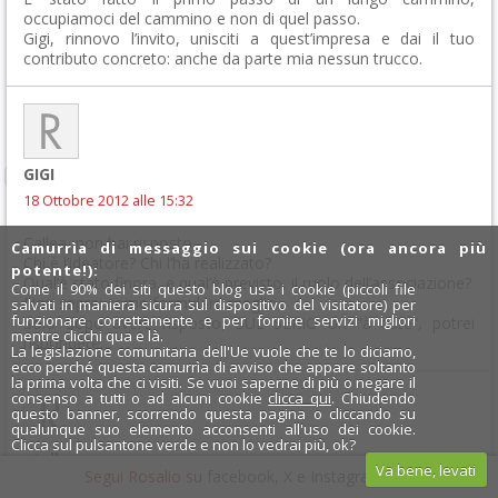
occupiamoci del cammino e non di quel passo.
Gigi, rinnovo l’invito, unisciti a quest’impresa e dai il tuo
contributo concreto: anche da parte mia nessun trucco.
GIGI
18 Ottobre 2012 alle 15:32
Callea, non hai risposto.
Camurrìa di messaggio sui cookie (ora ancora più
Chi è l’ideatore? Chi l’ha realizzato?
potente!):
Qual’è stato finora, e qual’è previsto, il ruolo dell’associazione?
Come il 90% dei siti questo blog usa i cookie (piccoli file
Non saprei come formulare meglio.
salvati in maniera sicura sul dispositivo del visitatore) per
funzionare correttamente e per fornire servizi migliori
Solo dopo avere risposto, SUL SERIO on “à côté”, potrei
mentre clicchi qua e là.
rispondere…
La legislazione comunitaria dell'Ue vuole che te lo diciamo,
ecco perché questa camurrìa di avviso che appare soltanto
la prima volta che ci visiti. Se vuoi saperne di più o negare il
consenso a tutti o ad alcuni cookie
clicca qui
. Chiudendo
questo banner, scorrendo questa pagina o cliccando su
qualunque suo elemento acconsenti all'uso dei cookie.
Clicca sul pulsantone verde e non lo vedrai più, ok?
stalker
Va bene, levati
Segui Rosalio su
facebook
,
X
e
Instagram
x
18 Ottobre 2012 alle 20:26