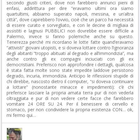
secondo giusti criteri, dove non farebbero annunci pieni di
enfasi, addirittura per dire “eravamo ultimi ora siamo
quartultimi, abbiamo superato napoli, messina, e un’altra
città”, dove capirebbero l’ovvio, cioè che un parco ha necessità
di essere curato e sorvegliato, e con le decine di migliaia di
assistiti e lagnusi PUBBLICI non dovrebbe essere difficile a
Palermo, invece si fanno polemiche anche su questo.
Tenerezza perché mi ricordano le lotte fatte quand’eravamo
“attivisti” giovani utopisti, e si doveva lottare contro l’ignoranza
degli abitanti “troppo abituati al degrado e all’immondizia”, ma
anche contro gli ex compagni inciuciati con gli ex
democristiani. Preferisco non approfondire i dettagli, qualcosa
è stata fatta molte sono state impedite laddove persistono
degrado, incuria, immondizia. Anticipo le riflessioni stupide di
chi direbbe, nascosto dietro il computer, “si doveva continuare
a lottare” (nonostante minacce e impedimenti): c’è chi
preferisce lasciare la propria amata terra pur di non vederla
oltraggiata e pur di non vedere certe facce che farebbero
vomitare 24 ORE SU 24. Per il benessere di cervello e
stomaco, per non condividere la propria esistenza CON… ok,
mi fermo qui…