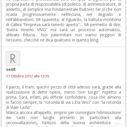
propria parte di responsabilità (di politico, di amministratore, di
addetto, di semplice ma fondamentale fruitore) far sì che non
ricada progressivamente nell’incuria, nel degrado e
nell’abbandono. Mi spaventa, al riguardo, la battuta monitoria
di Callea “l’impresa sarà tenerlo aperto”… Mi permetto di dire:
“basta tenerlo VIVO” ma sarà un processo automatico,
abbiate fiducia… Noi palermitani non siamo peggiori di
nessuno, checché ne dica qualcuno in questo blog.
se68
17 Ottobre 2012 alle 12:35
il parco, il tram, questo pezzo di città adesso sarà, grazie alla
realizzazione di dette opere, meno “non luogo” rispetto a
prima. Sarà, infatti, più difficile confondere, cosa che almeno
io faccio sempre, la “rotonda di via L.Da Vinci” con “la rotonda
di Viale Lazio”.
Manca ancora all’appello, proprio per conseguire l’eliminazione
dei tanti non luoghi presenti (in particolare alla
circonvallazione), l’utilizzo della buona architettura ……