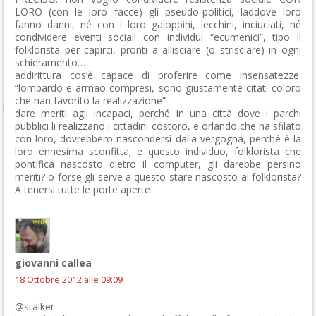
LORO (con le loro facce) gli pseudo-politici, laddove loro
fanno danni, né con i loro galoppini, lecchini, inciuciati, né
condividere eventi sociali con individui “ecumenici”, tipo il
folklorista per capirci, pronti a allisciare (o strisciare) in ogni
schieramento…
addirittura cos’è capace di proferire come insensatezze:
“lombardo e armao compresi, sono giustamente citati coloro
che han favorito la realizzazione”
dare meriti agli incapaci, perché in una città dove i parchi
pubblici li realizzano i cittadini costoro, e orlando che ha sfilato
con loro, dovrebbero nascondersi dalla vergogna, perché è la
loro ennesima sconfitta; e questo individuo, folklorista che
pontifica nascosto dietro il computer, gli darebbe persino
meriti? o forse gli serve a questo stare nascosto al folklorista?
A tenersi tutte le porte aperte
giovanni callea
18 Ottobre 2012 alle 09:09
@stalker