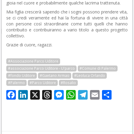
gioia nel cuore e probabilmente qualche lacrima trattenuta.
Mia figlia crescerà sapendo che i sogni possono prendere vita,
se ci credi veramente ed hai la fortuna di vivere in una città
con persone così straordinarie come tutti quelli che hanno
contribuito e contribuiranno a vario titolo a questo progetto
collettivo.
Grazie di cuore, ragazzi.
#Associazione Parco Uditore
#associazione Parco Uditore - U'parco
#Comune di Palermo
#fondo Uditore
#Gaetano Armao
#Leoluca Orlando
#Palermo
#Parco Uditore
#Rosalio
Facebook
LinkedIn
X
Threads
Messenger
WhatsApp
Telegram
Email
Cond