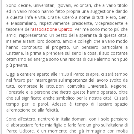
Sono decine, universitari, giovani, volontari, che a vario titolo
ed in vario modo hanno fatto propria una suggestione dando
a questa linfa e vita. Grazie. Citerò a nome di tutti Piero, Geri,
e Massimiliano, rispettivamente presidente, vicepresidente e
tesoriere dell’
associazione Uparco
. Per me sono molto più che
amici, rappresentano un pezzo della speranza di questa città,
insieme ai tanti loro docenti, amici e colleghi che a vario modo
hanno contribuito al progetto. Un pensiero particolare a
Cristiane, la prima a prendere sul serio la cosa, il suo costante
ottimismo ed energia sono una risorsa di cui Palermo non può
più privarsi.
Oggi a cantiere aperto alle 11:30 il Parco si apre, ci sarà tempo
nel futuro per interrogarsi sull’importanza del lavoro svolto da
tutti, comprese le istituzioni coinvolte Università, Regione,
Forestale e le persone che dietro queste hanno operato, oltre
che sul significato anche simbolico per la nostra città. Ci sarà
tempo per le parol. Adesso è tempo di lasciare spazio
all’emozione ed alla felicità.
Sono all’estero, rientrerò in Italia domani, con il solo pensiero
di abbracciare forte mia figlia e farle fare un giro sull’altalena di
Parco Uditore, è un momento che già immagino con molta