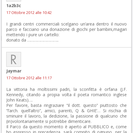
1a2b3c
17 Ottobre 2012 alle 10:42
I grandi centri commerciali scelgano un’area dentro il nuovo
parco e facciano una donazione di giochi per bambini,magari
mettendo i pure un cartello:
donato da ………………………..
Jaymar
17 Ottobre 2012 alle 11:17
La vittoria ha moltissimi padri, la sconfitta è orfana (J.F.
Kennedy, citando a propia volta il poeta romantico inglese
John Keats)….
Per favore, basta ringraziare “il dott. questo” piuttosto che
“l’arch. quell’altro”, amici, parenti, Q & GHIE’… Si rischia di
sminuire il lavoro, la dedizione, la passione di qualcuno che
(in)volontariamente si potrebbe dimenticare.
Il Parco da questo momento è aperto al PUBBLICO e, come
ho espresso in precedenza, sarà compito di ognuno, per la