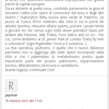
parchi di capitali europee.
Da ex abitante di quella zona, condivido pienamente la gioia di
Giovanni Callea (che spero di conoscere dal vivo) e degli altri
fautori / realizzatori della nuova area verde di Palermo, un
pezzo di Conca d’Oro restituito alla città in cui si potrà far
attività sportiva, rilassarsi all’aria aperta, portare i propri bimbi
a giocare etc etc senza ogni volta dover prendere l’auto per
andare alla Favorita, Villa Trabia, Foro Italico and so on… Per
cui, come direbbero al St. James Park di Londra “Every fly liver
is substance” (ogni fegateddu ì musca è sustanza…).
La mia speranza, piuttosto, è quella che il nuovo delizioso
parchetto non si aggiunga alle mille opere incompiute della
città e che i palermitani lo metabolizzino presto quale
importante parte del proprio patrimonio, risparmiandolo
(rectius, difendendolo) da incuria e vandalismo.
Grandi ragazzi, continuate così!
Jaymar
15 Ottobre 2012 alle 11:41