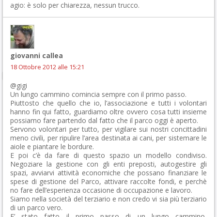
agio: è solo per chiarezza, nessun trucco.
giovanni callea
18 Ottobre 2012 alle 15:21
@gigi
Un lungo cammino comincia sempre con il primo passo.
Piuttosto che quello che io, l’associazione e tutti i volontari
hanno fin qui fatto, guardiamo oltre ovvero cosa tutti insieme
possiamo fare partendo dal fatto che il parco oggi è aperto.
Servono volontari per tutto, per vigilare sui nostri concittadini
meno civili, per ripulire l’area destinata ai cani, per sistemare le
aiole e piantare le bordure.
E poi c’è da fare di questo spazio un modello condiviso.
Negoziare la gestione con gli enti preposti, autogestire gli
spazi, avviarvi attività economiche che possano finanziare le
spese di gestione del Parco, attivare raccolte fondi, e perchè
no fare dell’esperienza occasione di occupazione e lavoro.
Siamo nella società del terziario e non credo vi sia più terziario
di un parco vero.
E’ stato fatto il primo passo di un lungo cammino,