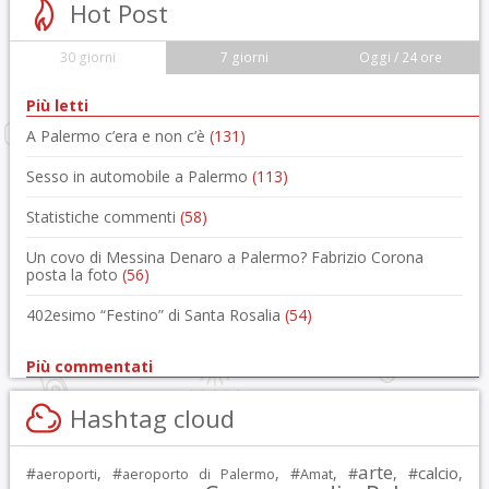
Hot Post
30 giorni
7 giorni
Oggi / 24 ore
Più letti
A Palermo c’era e non c’è
(131)
Sesso in automobile a Palermo
(113)
Statistiche commenti
(58)
Un covo di Messina Denaro a Palermo? Fabrizio Corona
posta la foto
(56)
402esimo “Festino” di Santa Rosalia
(54)
Più commentati
Hashtag cloud
arte
calcio
#
, #
, #
, #
, #
,
aeroporti
aeroporto di Palermo
Amat