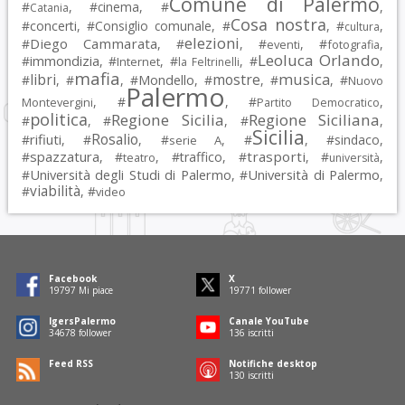
Comune di Palermo
#
, #
cinema
, #
,
Catania
Cosa nostra
#
concerti
, #
Consiglio comunale
, #
, #
,
cultura
elezioni
Diego Cammarata
#
, #
, #
, #
,
eventi
fotografia
Leoluca Orlando
immondizia
#
, #
, #
, #
,
Internet
la Feltrinelli
mafia
musica
libri
mostre
#
, #
, #
Mondello
, #
, #
, #
Nuovo
Palermo
, #
, #
,
Montevergini
Partito Democratico
politica
Regione Sicilia
Regione Siciliana
#
, #
, #
,
Sicilia
Rosalio
rifiuti
#
, #
, #
, #
, #
sindaco
,
serie A
spazzatura
trasporti
#
, #
, #
traffico
, #
, #
,
teatro
università
Università degli Studi di Palermo
Università di Palermo
#
, #
,
viabilità
#
, #
video
Facebook
X
19797
Mi piace
19771
follower
IgersPalermo
Canale YouTube
34678
follower
136
iscritti
Feed RSS
Notifiche desktop
130
iscritti