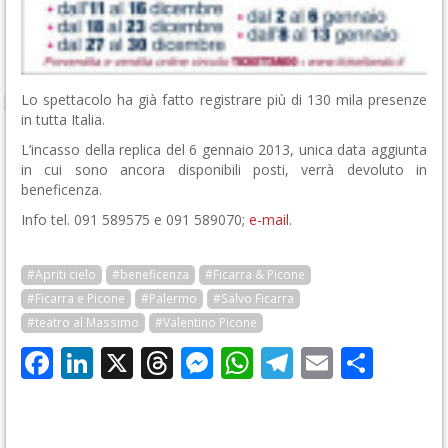
Lo spettacolo ha già fatto registrare più di 130 mila presenze
in tutta Italia.
L’incasso della replica del 6 gennaio 2013, unica data aggiunta
in cui sono ancora disponibili posti, verrà devoluto in
beneficenza.
Info tel. 091 589575 e 091 589070;
e-mail
.
#Apriti cielo
#beneficenza
#Ficarra & Picone
#Ficarra e Picone
#Palermo
#Salvo Ficarra
#teatro al Massimo
#Valentino Picone
Facebook
LinkedIn
X
Threads
Messenger
WhatsApp
Telegram
Email
Cond