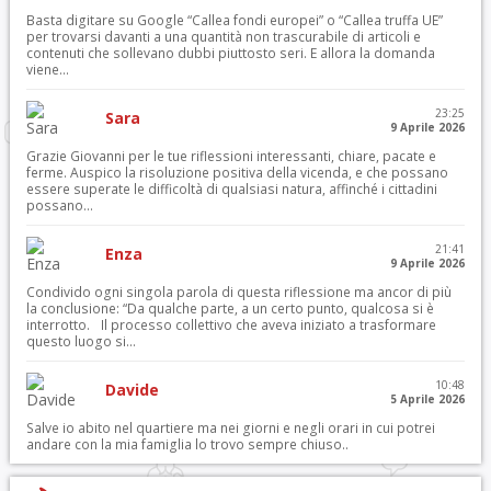
Basta digitare su Google “Callea fondi europei” o “Callea truffa UE”
per trovarsi davanti a una quantità non trascurabile di articoli e
contenuti che sollevano dubbi piuttosto seri. E allora la domanda
viene...
23:25
Sara
9 Aprile 2026
Grazie Giovanni per le tue riflessioni interessanti, chiare, pacate e
ferme. Auspico la risoluzione positiva della vicenda, e che possano
essere superate le difficoltà di qualsiasi natura, affinché i cittadini
possano...
21:41
Enza
9 Aprile 2026
Condivido ogni singola parola di questa riflessione ma ancor di più
la conclusione: “Da qualche parte, a un certo punto, qualcosa si è
interrotto. Il processo collettivo che aveva iniziato a trasformare
questo luogo si...
10:48
Davide
5 Aprile 2026
Salve io abito nel quartiere ma nei giorni e negli orari in cui potrei
andare con la mia famiglia lo trovo sempre chiuso..