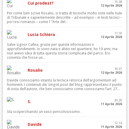
15:28
Cui prodest?
12 Aprile 2026
Per come ben scrive Rosalio, si tratta di tecniche molto note nelle Aule
di Tribunale e sapientemente descritte – ad esempio – in testi tecnici –
poi resi romanzo – come l’ “Arte del...
11:16
Lucia Schiera
12 Aprile 2026
Salve signor Callea, grazie per queste informazioni e
approfondimenti. Io sono nata e abito nel quartiere, ho 19 anni, ma
non avevo idea di tutta questa storia complicata del parco. Ero
convinta che fosse un...
10:37
Rosalio
12 Aprile 2026
Davide conosciamo intanto la tecnica retorica dell’argomentum ad
hominem. I contenuti dei singoli post del blog rappresentano il punto
di vista dell’autore, che ben conosciamo come conosciamo l’art. 27...
20:20
S.
11 Aprile 2026
Sta scoperchiando un vaso pericolosissimo.
12:14
Davide
11 Aprile 2026