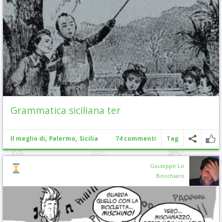
Grammatica siciliana ter
,
,
Il meglio di
Palermo
Sicilia
74 commenti
Tag
Giuseppe Lo
Bocchiaro