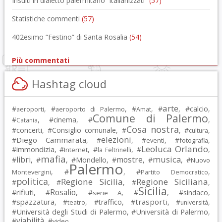
Insulti in dialetto palermitano “italianizzati”
(57)
Statistiche commenti
(57)
402esimo “Festino” di Santa Rosalia
(54)
Più commentati
Hashtag cloud
arte
calcio
#
, #
, #
, #
, #
,
aeroporti
aeroporto di Palermo
Amat
Comune di Palermo
#
, #
cinema
, #
,
Catania
Cosa nostra
#
concerti
, #
Consiglio comunale
, #
, #
,
cultura
elezioni
Diego Cammarata
#
, #
, #
, #
,
eventi
fotografia
Leoluca Orlando
immondizia
#
, #
, #
, #
,
Internet
la Feltrinelli
mafia
musica
libri
mostre
#
, #
, #
Mondello
, #
, #
, #
Nuovo
Palermo
, #
, #
,
Montevergini
Partito Democratico
politica
Regione Sicilia
Regione Siciliana
#
, #
, #
,
Sicilia
Rosalio
rifiuti
#
, #
, #
, #
, #
sindaco
,
serie A
spazzatura
trasporti
#
, #
, #
traffico
, #
, #
,
teatro
università
Università degli Studi di Palermo
Università di Palermo
#
, #
,
viabilità
#
, #
video