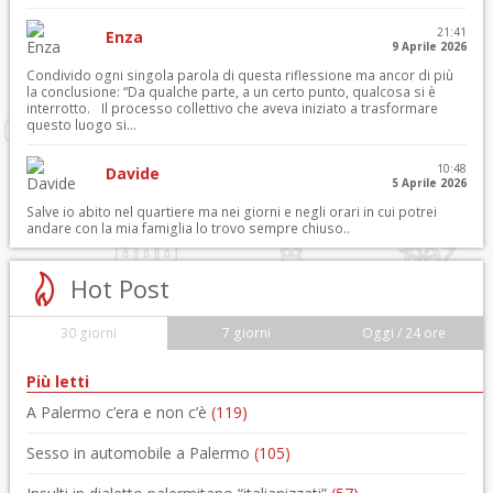
21:41
Enza
9 Aprile 2026
Condivido ogni singola parola di questa riflessione ma ancor di più
la conclusione: “Da qualche parte, a un certo punto, qualcosa si è
interrotto. Il processo collettivo che aveva iniziato a trasformare
questo luogo si...
10:48
Davide
5 Aprile 2026
Salve io abito nel quartiere ma nei giorni e negli orari in cui potrei
andare con la mia famiglia lo trovo sempre chiuso..
Hot Post
30 giorni
7 giorni
Oggi / 24 ore
Più letti
A Palermo c’era e non c’è
(119)
Sesso in automobile a Palermo
(105)