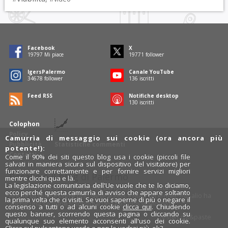
Facebook
X
19797
Mi piace
19771
follower
IgersPalermo
Canale YouTube
34678
follower
136
iscritti
Feed RSS
Notifiche desktop
130
iscritti
Colophon
Policy
Camurrìa di messaggio sui cookie (ora ancora più
Pubblicità
Statistiche commenti
potente!):
Contatti
Come il 90% dei siti questo blog usa i cookie (piccoli file
salvati in maniera sicura sul dispositivo del visitatore) per
funzionare correttamente e per fornire servizi migliori
Rosalio è il blog di Palermo
mentre clicchi qua e là.
La legislazione comunitaria dell'Ue vuole che te lo diciamo,
754 autori
raccontano Palermo dal loro punto di vista.
ecco perché questa camurrìa di avviso che appare soltanto
Anche tu puoi essere uno degli autori: inviaci un'
e-mail
. Rosalio ha
la prima volta che ci visiti. Se vuoi saperne di più o negare il
anche una sezione
fotoblog
e una sezione
videoblog
.
consenso a tutti o ad alcuni cookie
clicca qui
. Chiudendo
questo banner, scorrendo questa pagina o cliccando su
Design
cut&paste
qualunque suo elemento acconsenti all'uso dei cookie.