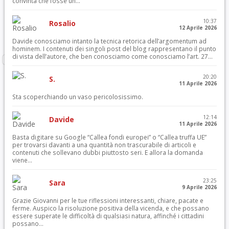
convinta che fosse un...
10:37
Rosalio
12 Aprile 2026
Davide conosciamo intanto la tecnica retorica dell’argomentum ad
hominem. I contenuti dei singoli post del blog rappresentano il punto
di vista dell’autore, che ben conosciamo come conosciamo l’art. 27...
20:20
S.
11 Aprile 2026
Sta scoperchiando un vaso pericolosissimo.
12:14
Davide
11 Aprile 2026
Basta digitare su Google “Callea fondi europei” o “Callea truffa UE”
per trovarsi davanti a una quantità non trascurabile di articoli e
contenuti che sollevano dubbi piuttosto seri. E allora la domanda
viene...
23:25
Sara
9 Aprile 2026
Grazie Giovanni per le tue riflessioni interessanti, chiare, pacate e
ferme. Auspico la risoluzione positiva della vicenda, e che possano
essere superate le difficoltà di qualsiasi natura, affinché i cittadini
possano...