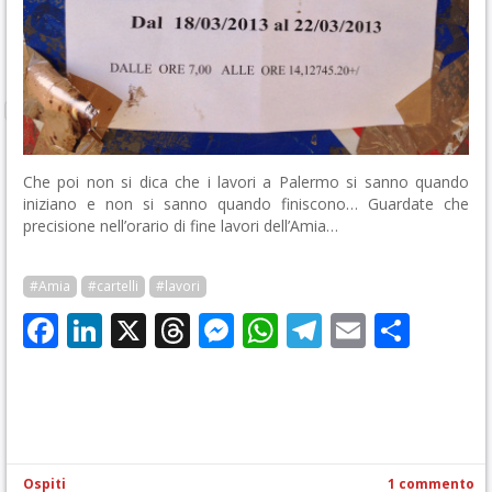
Che poi non si dica che i lavori a Palermo si sanno quando
iniziano e non si sanno quando finiscono… Guardate che
precisione nell’orario di fine lavori dell’Amia…
#Amia
#cartelli
#lavori
Facebook
LinkedIn
X
Threads
Messenger
WhatsApp
Telegram
Email
Cond
Ospiti
1 commento