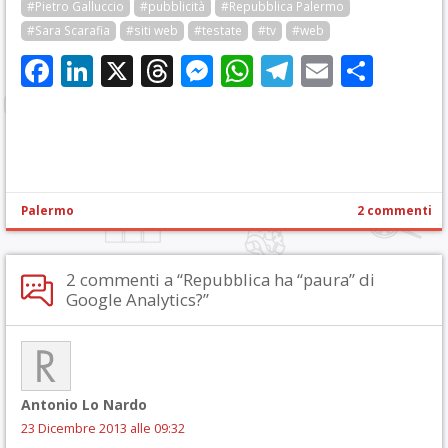
#Pietro Galluccio
#pubblicità
#Repubblica Palermo
#Sara Scarafia
#siti web
#testate
#tv
#web
Facebook
LinkedIn
X
Threads
Messenger
WhatsApp
Telegram
Email
Cond
Palermo
2 commenti
2 commenti a “Repubblica ha “paura” di
Google Analytics?”
Antonio Lo Nardo
23 Dicembre 2013 alle 09:32