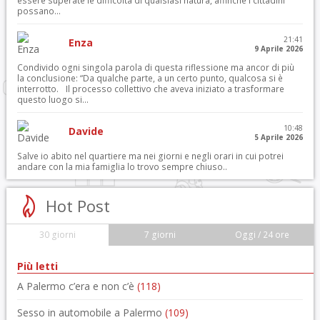
essere superate le difficoltà di qualsiasi natura, affinché i cittadini
possano...
21:41
Enza
9 Aprile 2026
Condivido ogni singola parola di questa riflessione ma ancor di più
la conclusione: “Da qualche parte, a un certo punto, qualcosa si è
interrotto. Il processo collettivo che aveva iniziato a trasformare
questo luogo si...
10:48
Davide
5 Aprile 2026
Salve io abito nel quartiere ma nei giorni e negli orari in cui potrei
andare con la mia famiglia lo trovo sempre chiuso..
Hot Post
30 giorni
7 giorni
Oggi / 24 ore
Più letti
A Palermo c’era e non c’è
(118)
Sesso in automobile a Palermo
(109)