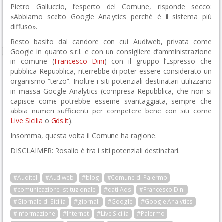
Pietro Galluccio, l’esperto del Comune, risponde secco:
«Abbiamo scelto Google Analytics perché è il sistema più
diffuso».
Resto basito dal candore con cui Audiweb, privata come
Google in quanto s.r.l. e con un consigliere d’amministrazione
in comune (
Francesco Dini
) con il gruppo l’Espresso che
pubblica Repubblica, riterrebbe di poter essere considerato un
organismo “terzo”. Inoltre i siti potenziali destinatari utilizzano
in massa Google Analytics (compresa Repubblica, che non si
capisce come potrebbe esserne svantaggiata, sempre che
abbia numeri sufficienti per competere bene con siti come
Live Sicilia
o
Gds.it
).
Insomma, questa volta il Comune ha ragione.
DISCLAIMER: Rosalio è tra i siti potenziali destinatari.
#Auditel
#Audiweb
#blog
#Comune di Palermo
#comunicazione istituzionale
#dati Ads
#Francesco Dini
#Giornale di Sicilia
#giornali
#Google
#Google Analytics
#informazione
#Internet
#Live Sicilia
#Palermo