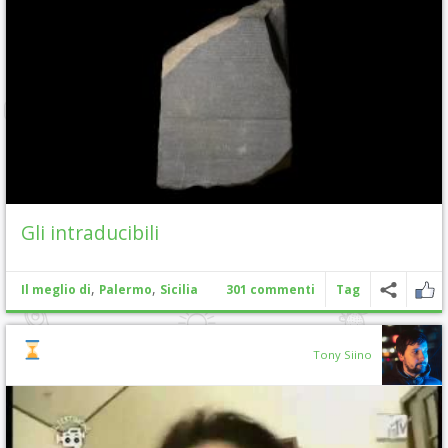
Gli intraducibili
,
,
Il meglio di
Palermo
Sicilia
301 commenti
Tag
Tony Siino