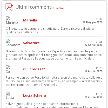
Ultimi commenti
(172.602)
09:37
Mariella
12 Maggio 2026
Ci li detti… cu lu parmu e la gnutticatura. Dare o ricevere di più di
quello che spetterebbe.
21:23
Salvatore
22 Aprile 2026
“Avremmo tanto voluto garantirvi l’apertura del parco anche per le
giornate del 25 aprile e del 1 maggio, così come abbiamo fatto per le
giornate di Pasqua e Pasquetta, se pur con enormi sacrifici da...
15:28
Cui prodest?
12 Aprile 2026
Per come ben scrive Rosalio, si tratta di tecniche molto note nelle Aule
di Tribunale e sapientemente descritte – ad esempio – in testi tecnici –
poi resi romanzo – come l’ “Arte del...
11:16
Lucia Schiera
12 Aprile 2026
Salve signor Callea, grazie per queste informazioni e
approfondimenti. Io sono nata e abito nel quartiere, ho 19 anni, ma