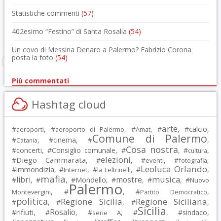
Statistiche commenti
(57)
402esimo “Festino” di Santa Rosalia
(54)
Un covo di Messina Denaro a Palermo? Fabrizio Corona
posta la foto
(54)
Più commentati
Hashtag cloud
arte
calcio
#
, #
, #
, #
, #
,
aeroporti
aeroporto di Palermo
Amat
Comune di Palermo
#
, #
cinema
, #
,
Catania
Cosa nostra
#
concerti
, #
Consiglio comunale
, #
, #
,
cultura
elezioni
Diego Cammarata
#
, #
, #
, #
,
eventi
fotografia
Leoluca Orlando
immondizia
#
, #
, #
, #
,
Internet
la Feltrinelli
mafia
musica
libri
mostre
#
, #
, #
Mondello
, #
, #
, #
Nuovo
Palermo
, #
, #
,
Montevergini
Partito Democratico
politica
Regione Sicilia
Regione Siciliana
#
, #
, #
,
Sicilia
Rosalio
rifiuti
#
, #
, #
, #
, #
sindaco
,
serie A