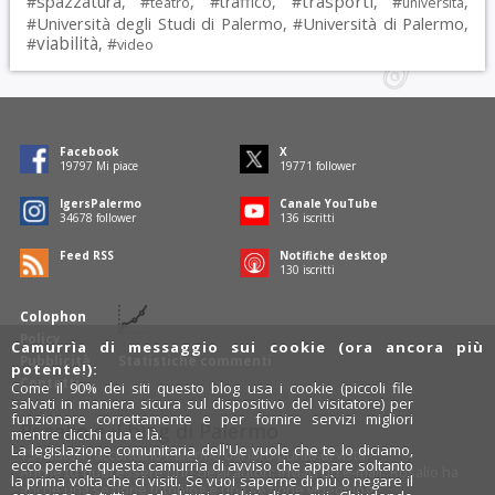
spazzatura
trasporti
#
, #
, #
traffico
, #
, #
,
teatro
università
Università degli Studi di Palermo
Università di Palermo
#
, #
,
viabilità
#
, #
video
Facebook
X
19797
Mi piace
19771
follower
IgersPalermo
Canale YouTube
34678
follower
136
iscritti
Feed RSS
Notifiche desktop
130
iscritti
Colophon
Policy
Camurrìa di messaggio sui cookie (ora ancora più
Pubblicità
Statistiche commenti
potente!):
Contatti
Come il 90% dei siti questo blog usa i cookie (piccoli file
salvati in maniera sicura sul dispositivo del visitatore) per
funzionare correttamente e per fornire servizi migliori
Rosalio è il blog di Palermo
mentre clicchi qua e là.
La legislazione comunitaria dell'Ue vuole che te lo diciamo,
754 autori
raccontano Palermo dal loro punto di vista.
ecco perché questa camurrìa di avviso che appare soltanto
Anche tu puoi essere uno degli autori: inviaci un'
e-mail
. Rosalio ha
la prima volta che ci visiti. Se vuoi saperne di più o negare il
anche una sezione
fotoblog
e una sezione
videoblog
.