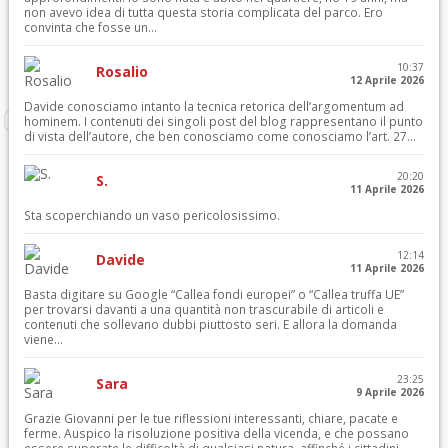
non avevo idea di tutta questa storia complicata del parco. Ero
convinta che fosse un...
10:37
Rosalio
12 Aprile 2026
Davide conosciamo intanto la tecnica retorica dell’argomentum ad
hominem. I contenuti dei singoli post del blog rappresentano il punto
di vista dell’autore, che ben conosciamo come conosciamo l’art. 27...
20:20
S.
11 Aprile 2026
Sta scoperchiando un vaso pericolosissimo.
12:14
Davide
11 Aprile 2026
Basta digitare su Google “Callea fondi europei” o “Callea truffa UE”
per trovarsi davanti a una quantità non trascurabile di articoli e
contenuti che sollevano dubbi piuttosto seri. E allora la domanda
viene...
23:25
Sara
9 Aprile 2026
Grazie Giovanni per le tue riflessioni interessanti, chiare, pacate e
ferme. Auspico la risoluzione positiva della vicenda, e che possano