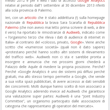
medio 2012 e per il web i dati di accesso
Google Analytics
relativi al periodo dall’1 settembre al 30 dicembre 2013 riferiti
alla sola provincia di Palermo.
Ieri, con un
articolo
che è stato addirittura (!) sulla homepage
nazionale di
Repubblica
la brava Sara Scarafia di
Repubblica
Palermo
(che non avevo mai letto prima scrivere di web, a dire
il vero) ha riportato le rimostranze di
Audiweb
, indicato come
« l’organismo terzo che rileva i dati di audience di internet in
Italia» al contrario del «colosso, privato,
Google
».
Viene anche
scritto che «numerose società» (quali non è dato sapere)
«protestano perché hanno scelto altri sistemi di rilevamento
del traffico web». Audiweb non ci sta e sarebbe pronta a
insorgere e annuncia che nei prossimi giorni chiederà a
Palazzo delle Aquile di rivedere la propria posizione. Perché?
Perché «Google Analytics è uno dei sistemi più diffusi perché
gratuiti, ma allo stesso tempo permette a Google, che vende
a sua volta spazi pubblicitari, di avere accesso ai dati sensibili
dei concorrenti. Molti dunque hanno scelto di non associarci a
Google Analytics aderendo invece ad Audiweb che garantisce
una valutazione super partes: Audiweb è una “Joint Industry
Committee”, un organismo partecipato dalle associazioni di
categoria che rappresentano gli operatori del mercato».