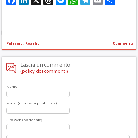
Facebook
LinkedIn
X
Threads
Messenger
WhatsApp
Telegram
Email
Cond
,
Palermo
Rosalio
Commenti
Lascia un commento
(policy dei commenti)
Nome
e-mail (non verrà pubblicata)
Sito web (opzionale)