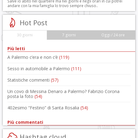
Salve io abito nel quartiere ma nei giorni e negli orari in cui potrei
andare con la mia famiglia lo trovo sempre chiuso..
Hot Post
30 giorni
7 giorni
Oggi / 24 ore
Più letti
A Palermo c’era e non c’è
(119)
Sesso in automobile a Palermo
(111)
Statistiche commenti
(57)
Un covo di Messina Denaro a Palermo? Fabrizio Corona
posta la foto
(54)
402esimo “Festino” di Santa Rosalia
(54)
Più commentati
Hashtag cloud