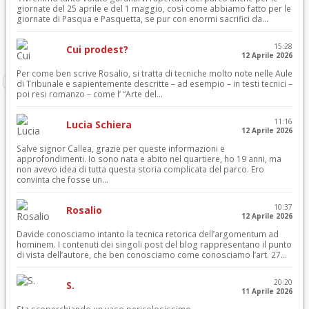
giornate del 25 aprile e del 1 maggio, così come abbiamo fatto per le
giornate di Pasqua e Pasquetta, se pur con enormi sacrifici da...
15:28
Cui prodest?
12 Aprile 2026
Per come ben scrive Rosalio, si tratta di tecniche molto note nelle Aule
di Tribunale e sapientemente descritte – ad esempio – in testi tecnici –
poi resi romanzo – come l’ “Arte del...
11:16
Lucia Schiera
12 Aprile 2026
Salve signor Callea, grazie per queste informazioni e
approfondimenti. Io sono nata e abito nel quartiere, ho 19 anni, ma
non avevo idea di tutta questa storia complicata del parco. Ero
convinta che fosse un...
10:37
Rosalio
12 Aprile 2026
Davide conosciamo intanto la tecnica retorica dell’argomentum ad
hominem. I contenuti dei singoli post del blog rappresentano il punto
di vista dell’autore, che ben conosciamo come conosciamo l’art. 27...
20:20
S.
11 Aprile 2026