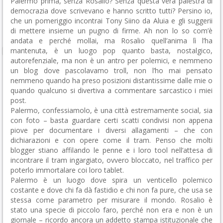
Palermo prima, senza Rosalio?
Senza questa vera palestra di
democrazia dove scrivevano e hanno scritto tutti? Persino io,
che un pomeriggio incontrai Tony Siino da Aluia e gli suggerii
di mettere insieme un pugno di firme. Ah non lo so com’è
andata e perché mollai, ma Rosalio quell’anima lì l’ha
mantenuta, è un luogo pop quanto basta, nostalgico,
autorefenziale, ma non è un antro per polemici, e nemmeno
un blog dove pascolavamo troll, non l’ho mai pensato
nemmeno quando ha preso posizioni distantissime dalle mie o
quando qualcuno si divertiva a commentare sarcastico i miei
post.
Palermo, confessiamolo, è una città estremamente social, sia
con foto – basta guardare certi scatti condivisi non appena
piove per documentare i diversi allagamenti – che con
dichiarazioni e con opere come il tram. Penso che molti
blogger stiano affilando le penne e i loro tool nell’attesa di
incontrare il tram ingargiato, ovvero bloccato, nel traffico per
poterlo immortalare coi loro tablet.
Palermo è un luogo dove spira un venticello polemico
costante e dove chi fa dà fastidio e chi non fa pure, che usa se
stessa come parametro per misurare il mondo. Rosalio è
stato una specie di piccolo faro, perché non era e non è un
giornale – ricordo ancora un addetto stampa istituzionale che