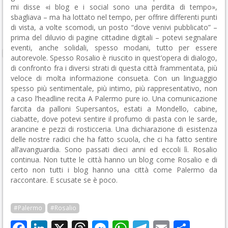
mi disse «i blog e i social sono una perdita di tempo»,
sbagliava – ma ha lottato nel tempo, per offrire differenti punti
di vista, a volte scomodi, un posto “dove venivi pubblicato” –
prima del diluvio di pagine cittadine digitali – potevi segnalare
eventi, anche solidali, spesso modani, tutto per essere
autorevole. Spesso Rosalio è riuscito in quest’opera di dialogo,
di confronto fra i diversi strati di questa città frammentata, più
veloce di molta informazione consueta. Con un linguaggio
spesso più sentimentale, più intimo, più rappresentativo, non
a caso l’headline recita A Palermo pure io. Una comunicazione
farcita da palloni Supersantos, estati a Mondello, cabine,
ciabatte, dove potevi sentire il profumo di pasta con le sarde,
arancine e pezzi di rosticceria. Una dichiarazione di esistenza
delle nostre radici che ha fatto scuola, che ci ha fatto sentire
all’avanguardia. Sono passati dieci anni ed eccoli lì. Rosalio
continua. Non tutte le città hanno un blog come Rosalio e di
certo non tutti i blog hanno una città come Palermo da
raccontare. E scusate se è poco.
#Palermo
#Rosalio