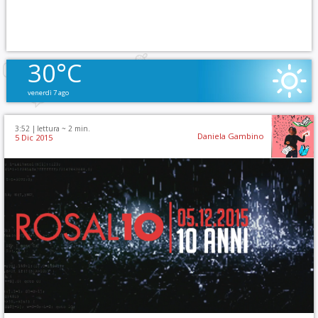
30°C
venerdì 7 ago
3:52 |
lettura ~
2
min.
Daniela Gambino
5 Dic 2015