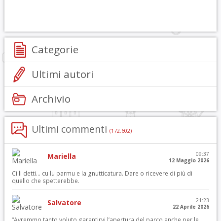
Categorie
Ultimi autori
Archivio
Ultimi commenti
(172.602)
09:37
Mariella
12 Maggio 2026
Ci li detti… cu lu parmu e la gnutticatura. Dare o ricevere di più di
quello che spetterebbe.
21:23
Salvatore
22 Aprile 2026
“Avremmo tanto voluto garantirvi l’apertura del parco anche per le