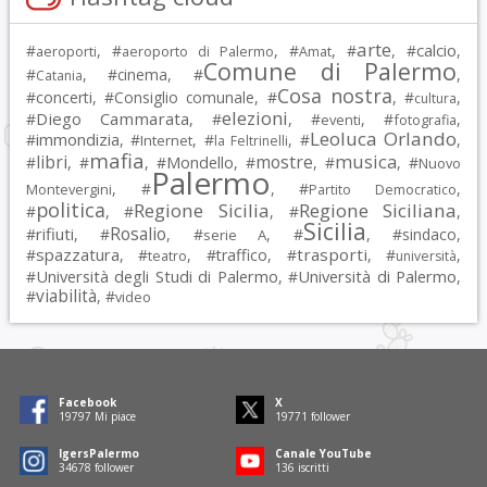
arte
calcio
#
, #
, #
, #
, #
,
aeroporti
aeroporto di Palermo
Amat
Comune di Palermo
#
, #
cinema
, #
,
Catania
Cosa nostra
#
concerti
, #
Consiglio comunale
, #
, #
,
cultura
elezioni
Diego Cammarata
#
, #
, #
, #
,
eventi
fotografia
Leoluca Orlando
immondizia
#
, #
, #
, #
,
Internet
la Feltrinelli
mafia
musica
libri
mostre
#
, #
, #
Mondello
, #
, #
, #
Nuovo
Palermo
, #
, #
,
Montevergini
Partito Democratico
politica
Regione Sicilia
Regione Siciliana
#
, #
, #
,
Sicilia
Rosalio
rifiuti
#
, #
, #
, #
, #
sindaco
,
serie A
spazzatura
trasporti
#
, #
, #
traffico
, #
, #
,
teatro
università
Università degli Studi di Palermo
Università di Palermo
#
, #
,
viabilità
#
, #
video
Facebook
X
19797
Mi piace
19771
follower
IgersPalermo
Canale YouTube
34678
follower
136
iscritti