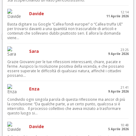
Sta scoperchiando un vaso pericolosissimo.
12:14
Davide
11 Aprile 2026
Basta digitare su Google “Callea fondi europei” o “Callea truffa UE”
per trovarsi davanti a una quantità non trascurabile di articoli e
contenuti che sollevano dubbi piuttosto seri. E allora la domanda
viene...
23:25
Sara
9 Aprile 2026
Grazie Giovanni per le tue riflessioni interessanti, chiare, pacate e
ferme. Auspico la risoluzione positiva della vicenda, e che possano
essere superate le difficoltà di qualsiasi natura, affinché i cittadini
possano...
21:41
Enza
9 Aprile 2026
Condivido ogni singola parola di questa riflessione ma ancor di più
la conclusione: “Da qualche parte, a un certo punto, qualcosa si è
interrotto. Il processo collettivo che aveva iniziato a trasformare
questo luogo si...
10:48
Davide
5 Aprile 2026