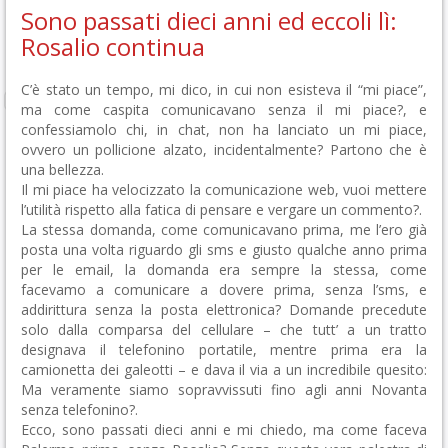
Sono passati dieci anni ed eccoli lì:
Rosalio continua
C’è stato un tempo, mi dico, in cui non esisteva il “mi piace”,
ma come caspita comunicavano senza il mi piace?, e
confessiamolo chi, in chat, non ha lanciato un mi piace,
ovvero un pollicione alzato, incidentalmente? Partono che è
una bellezza.
Il mi piace ha velocizzato la comunicazione web, vuoi mettere
l’utilità rispetto alla fatica di pensare e vergare un commento?.
La stessa domanda, come comunicavano prima, me l’ero già
posta una volta riguardo gli sms e giusto qualche anno prima
per le email, la domanda era sempre la stessa, come
facevamo a comunicare a dovere prima, senza l’sms, e
addirittura senza la posta elettronica? Domande precedute
solo dalla comparsa del cellulare – che tutt’ a un tratto
designava il telefonino portatile, mentre prima era la
camionetta dei galeotti – e dava il via a un incredibile quesito:
Ma veramente siamo sopravvissuti fino agli anni Novanta
senza telefonino?.
Ecco, sono passati dieci anni e mi chiedo, ma come faceva