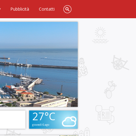
y
Pubblicità
Contatti
27°C
giovedì 6 ago