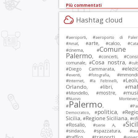
Più commentati
Hashtag cloud
#
, #
aeroporti
aeroporto di Pale
arte
calcio
#
, #
, #
, #
Amat
Cata
Comune 
#
cinema
, #
Palermo
, #
concerti
, #
Consi
Cosa nostra
comunale
, #
, #
cul
elezi
Diego Cammarata
#
, #
immondi
#
, #
, #
eventi
fotografia
Leol
#
, #
, #
Internet
la Feltrinelli
maf
Orlando
libri
, #
, #
musi
mostre
#
Mondello
, #
, #
#
Nuovo Montevergi
Palermo
#
, #
Par
politica
Regi
, #
, #
Democratico
Sicilia
Regione Siciliana
rif
, #
, #
Sici
Rosalio
#
, #
, #
serie A
spazzatura
#
sindaco
, #
, #
tea
trasporti
#
traffico
, #
, #
univer