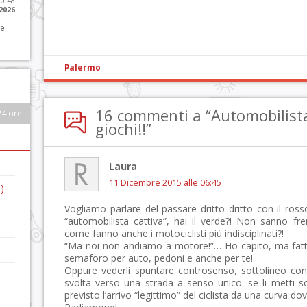
10:48
 2026
 e
Palermo
16 commenti a “Automobilista v
24 ore
giochi!!”
Laura
11 Dicembre 2015 alle 06:45
)
Vogliamo parlare del passare dritto dritto con il ross
“automobilista cattiva”, hai il verde?! Non sanno fre
come fanno anche i motociclisti più indisciplinati?!
“Ma noi non andiamo a motore!”… Ho capito, ma fatti t
semaforo per auto, pedoni e anche per te!
Oppure vederli spuntare controsenso, sottolineo con
svolta verso una strada a senso unico: se li metti 
previsto l’arrivo “legittimo” del ciclista da una curva d