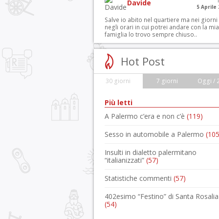
Davide
5 Aprile
Salve io abito nel quartiere ma nei giorni
negli orari in cui potrei andare con la mia
famiglia lo trovo sempre chiuso..
Hot Post
30 giorni
7 giorni
Oggi / 
Più letti
A Palermo c’era e non c’è
(119)
Sesso in automobile a Palermo
(105
Insulti in dialetto palermitano
“italianizzati”
(57)
Statistiche commenti
(57)
402esimo “Festino” di Santa Rosalia
(54)