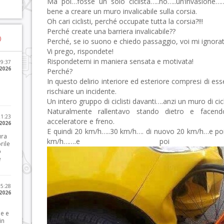
Ma poi…fosse un solo ciclista…..no…..un’invasione……
bene a creare un muro invalicabile sulla corsia.
Oh cari ciclisti, perché occupate tutta la corsia?!!!
Perché create una barriera invalicabile??
)
Perché, se io suono e chiedo passaggio, voi mi ignora
Vi prego, rispondete!
Rispondetemi in maniera sensata e motivata!
09:37
2026
Perché?
In questo delirio interiore ed esteriore compresi di ess
rischiare un incidente.
Un intero gruppo di ciclisti davanti….anzi un muro di cicl
Naturalmente rallentavo stando dietro e facen
21:23
acceleratore e freno.
 2026
E quindi 20 km/h…..30 km/h…. di nuovo 20 km/h…e poi
ura
km/h…….e 
rile
o
e
15:28
 2026
le e
in