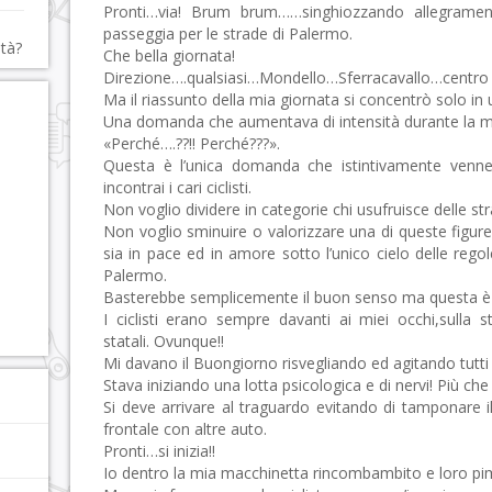
Pronti…via! Brum brum……singhiozzando allegramen
passeggia per le strade di Palermo.
ità?
Che bella giornata!
Direzione….qualsiasi…Mondello…Sferracavallo…centro c
Ma il riassunto della mia giornata si concentrò solo i
Una domanda che aumentava di intensità durante la m
«Perché….??!! Perché???».
Questa è l’unica domanda che istintivamente venn
incontrai i cari ciclisti.
Non voglio dividere in categorie chi usufruisce delle stra
Non voglio sminuire o valorizzare una di queste figur
sia in pace ed in amore sotto l’unico cielo delle rego
Palermo.
Basterebbe semplicemente il buon senso ma questa è u
I ciclisti erano sempre davanti ai miei occhi,sulla s
statali. Ovunque!!
Mi davano il Buongiorno risvegliando ed agitando tutti i
Stava iniziando una lotta psicologica e di nervi! Più che u
Si deve arrivare al traguardo evitando di tamponare il
frontale con altre auto.
Pronti…si inizia!!
Io dentro la mia macchinetta rincombambito e loro pimpa