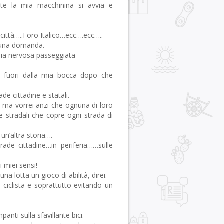
te la mia macchinina si avvia e
ittà…..Foro Italico…ecc….ecc…..
n una domanda.
ia nervosa passeggiata
e fuori dalla mia bocca dopo che
de cittadine e statali.
e ma vorrei anzi che ognuna di loro
le stradali che copre ogni strada di
n’altra storia….
trade cittadine…in periferia……sulle
 miei sensi!
na lotta un gioco di abilità, direi.
 ciclista e soprattutto evitando un
nti sulla sfavillante bici.