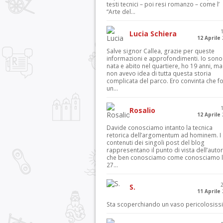
testi tecnici – poi resi romanzo – come l’
“Arte del...
Lucia Schiera
12 Aprile
Salve signor Callea, grazie per queste
informazioni e approfondimenti. Io sono
nata e abito nel quartiere, ho 19 anni, ma
non avevo idea di tutta questa storia
complicata del parco. Ero convinta che f
un...
Rosalio
12 Aprile
Davide conosciamo intanto la tecnica
retorica dell’argomentum ad hominem. I
contenuti dei singoli post del blog
rappresentano il punto di vista dell’autor
che ben conosciamo come conosciamo l’
27...
S.
11 Aprile
Sta scoperchiando un vaso pericolosiss