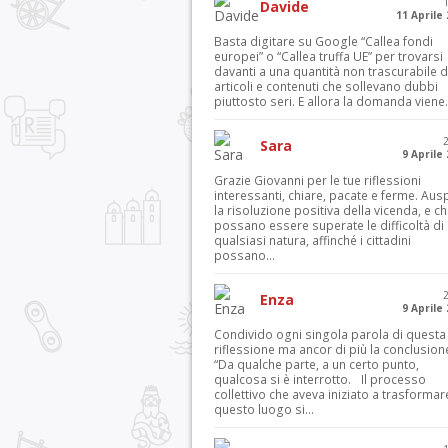
Davide
11 Aprile
Basta digitare su Google “Callea fondi
europei” o “Callea truffa UE” per trovarsi
davanti a una quantità non trascurabile d
articoli e contenuti che sollevano dubbi
piuttosto seri. E allora la domanda viene.
Sara
9 Aprile
Grazie Giovanni per le tue riflessioni
interessanti, chiare, pacate e ferme. Aus
la risoluzione positiva della vicenda, e c
possano essere superate le difficoltà di
qualsiasi natura, affinché i cittadini
possano...
Enza
9 Aprile
Condivido ogni singola parola di questa
riflessione ma ancor di più la conclusion
“Da qualche parte, a un certo punto,
qualcosa si è interrotto. Il processo
collettivo che aveva iniziato a trasformar
questo luogo si...