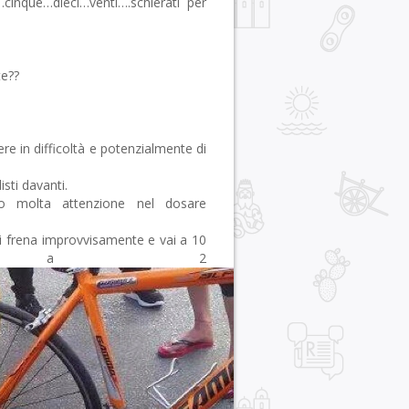
cinque…dieci…venti….schierati per
te??
ere in difficoltà e potenzialmente di
isti davanti.
do molta attenzione nel dosare
 frena improvvisamente e vai a 10
poi a 2