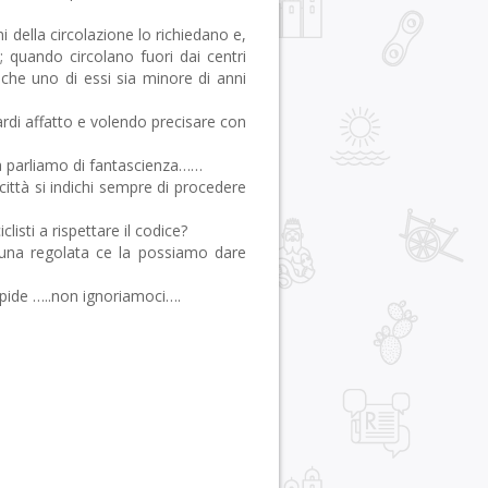
oni della circolazione lo richiedano e,
 quando circolano fuori dai centri
che uno di essi sia minore di anni
ardi affatto e volendo precisare con
ma parliamo di fantascienza……
 città si indichi sempre di procedere
clisti a rispettare il codice?
….una regolata ce la possiamo dare
upide …..non ignoriamoci….
r
pp
gram
ail
Condividi