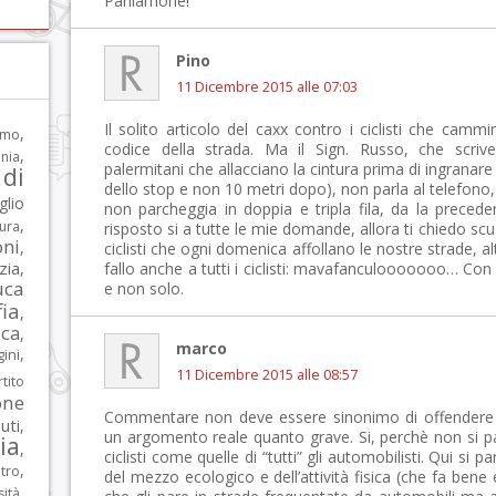
Parliamone!
Pino
11 Dicembre 2015 alle 07:03
Il solito articolo del caxx contro i ciclisti che camm
,
rmo
codice della strada. Ma il Sign. Russo, che scrive
,
nia
palermitani che allacciano la cintura prima di ingranare
di
dello stop e non 10 metri dopo), non parla al telefon
glio
non parcheggia in doppia e tripla fila, da la preceden
,
tura
risposto si a tutte le mie domande, allora ti chiedo scusa
oni
,
ciclisti che ogni domenica affollano le nostre strade, 
zia
,
fallo anche a tutti i ciclisti: mavafanculooooooo… Con 
uca
e non solo.
ia
,
ca
,
marco
,
ni
11 Dicembre 2015 alle 08:57
tito
one
Commentare non deve essere sinonimo di offendere si
iuti
,
un argomento reale quanto grave. Si, perchè non si parla
lia
,
ciclisti come quelle di “tutti” gli automobilisti. Qui si pa
,
tro
del mezzo ecologico e dell’attività fisica (che fa ben
,
sità