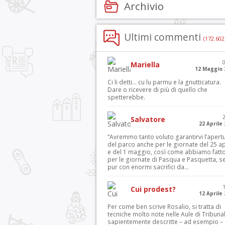
Archivio
Ultimi commenti
(172.602
Mariella
12 Maggio 
Ci li detti… cu lu parmu e la gnutticatura.
Dare o ricevere di più di quello che
spetterebbe.
Salvatore
22 Aprile
“Avremmo tanto voluto garantirvi l’apert
del parco anche per le giornate del 25 ap
e del 1 maggio, così come abbiamo fatt
per le giornate di Pasqua e Pasquetta, s
pur con enormi sacrifici da...
Cui prodest?
12 Aprile
Per come ben scrive Rosalio, si tratta di
tecniche molto note nelle Aule di Tribuna
sapientemente descritte – ad esempio – 