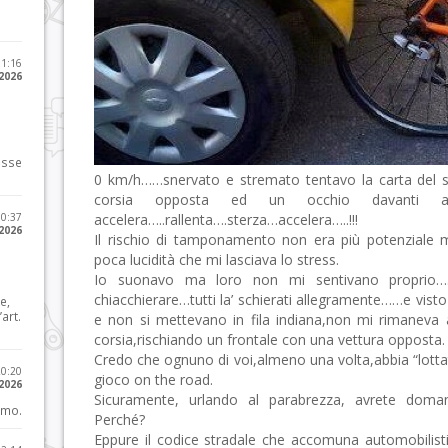
11:16
 2026
osse
0 km/h……snervato e stremato tentavo la carta del s
corsia opposta ed un occhio davanti
10:37
accelera…..rallenta….sterza…accelera…..!!!
 2026
Il rischio di tamponamento non era più potenziale 
poca lucidità che mi lasciava lo stress.
Io suonavo ma loro non mi sentivano proprio….
chiacchierare…tutti la’ schierati allegramente……e vist
e,
art.
e non si mettevano in fila indiana,non mi rimaneva al
corsia,rischiando un frontale con una vettura opposta.
Credo che ognuno di voi,almeno una volta,abbia “lottato
20:20
gioco on the road.
 2026
Sicuramente, urlando al parabrezza, avrete doma
imo.
Perché?
Eppure il codice stradale che accomuna automobilisti e