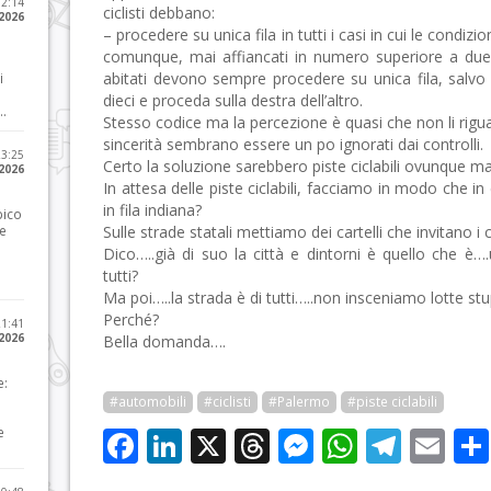
12:14
ciclisti debbano:
 2026
– procedere su unica fila in tutti i casi in cui le condizi
comunque, mai affiancati in numero superiore a due;
abitati devono sempre procedere su unica fila, salvo 
i
dieci e proceda sulla destra dell’altro.
..
Stesso codice ma la percezione è quasi che non li rigu
sincerità sembrano essere un po ignorati dai controlli.
23:25
Certo la soluzione sarebbero piste ciclabili ovunque 
 2026
In attesa delle piste ciclabili, facciamo in modo che in
in fila indiana?
pico
he
Sulle strade statali mettiamo dei cartelli che invitano i ci
Dico…..già di suo la città e dintorni è quello che è
tutti?
Ma poi…..la strada è di tutti…..non insceniamo lotte st
Perché?
21:41
 2026
Bella domanda….
e:
#automobili
#ciclisti
#Palermo
#piste ciclabili
Facebook
LinkedIn
X
Threads
Messenge
WhatsA
Tele
Em
e