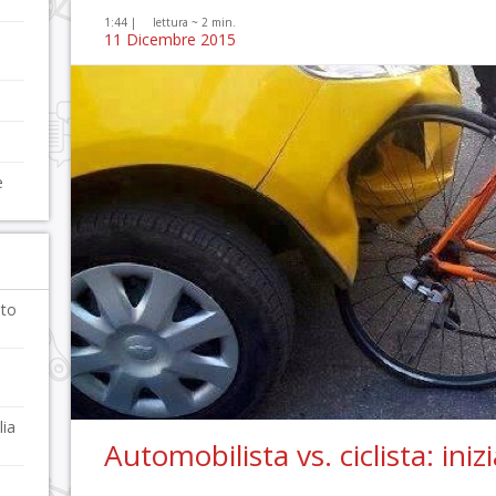
1:44 |
lettura ~
2
min.
11 Dicembre 2015
e
nto
lia
Automobilista vs. ciclista: inizi