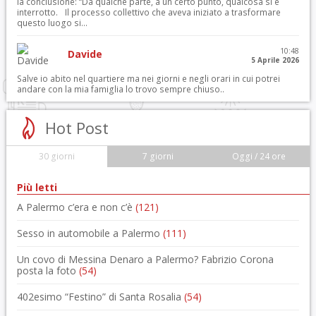
la conclusione: “Da qualche parte, a un certo punto, qualcosa si è
interrotto. Il processo collettivo che aveva iniziato a trasformare
questo luogo si...
10:48
Davide
5 Aprile 2026
Salve io abito nel quartiere ma nei giorni e negli orari in cui potrei
andare con la mia famiglia lo trovo sempre chiuso..
Hot Post
30 giorni
7 giorni
Oggi / 24 ore
Più letti
A Palermo c’era e non c’è
(121)
Sesso in automobile a Palermo
(111)
Un covo di Messina Denaro a Palermo? Fabrizio Corona
posta la foto
(54)
402esimo “Festino” di Santa Rosalia
(54)