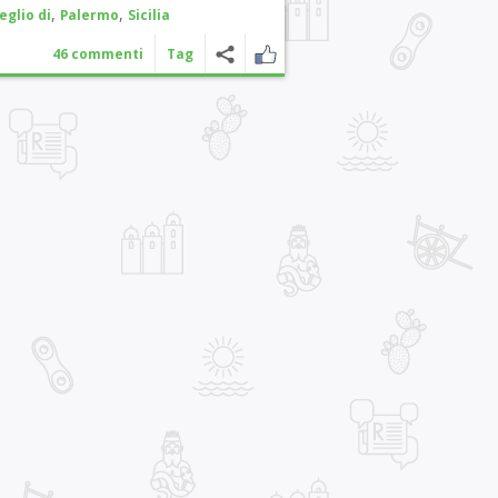
,
,
eglio di
Palermo
Sicilia
46 commenti
Tag