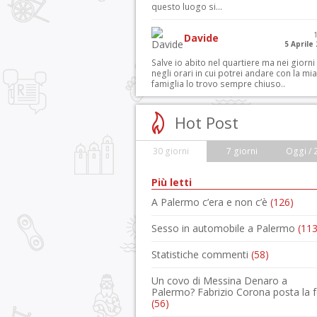
questo luogo si...
Davide
5 Aprile
Salve io abito nel quartiere ma nei giorni
negli orari in cui potrei andare con la mia
famiglia lo trovo sempre chiuso..
Hot Post
30 giorni
7 giorni
Oggi / 
Più letti
A Palermo c’era e non c’è
(126)
Sesso in automobile a Palermo
(113
Statistiche commenti
(58)
Un covo di Messina Denaro a
Palermo? Fabrizio Corona posta la 
(56)