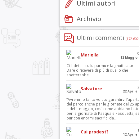
Ultimi autori
Archivio
Ultimi commenti
(172.602
Mariella
12 Maggio 
Ci li detti… cu lu parmu e la gnutticatura.
Dare o ricevere di più di quello che
spetterebbe.
Salvatore
22 Aprile
“Avremmo tanto voluto garantirvi l’apert
del parco anche per le giornate del 25 ap
e del 1 maggio, così come abbiamo fatt
per le giornate di Pasqua e Pasquetta, s
pur con enormi sacrifici da...
Cui prodest?
12 Aprile