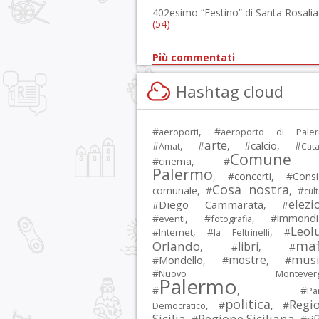
402esimo “Festino” di Santa Rosalia
(54)
Più commentati
Hashtag cloud
#
, #
aeroporti
aeroporto di Pale
arte
calcio
#
, #
, #
, #
Amat
Cata
Comune 
#
cinema
, #
Palermo
, #
concerti
, #
Consi
Cosa nostra
comunale
, #
, #
cul
elezi
Diego Cammarata
#
, #
immondi
#
, #
, #
eventi
fotografia
Leol
#
, #
, #
Internet
la Feltrinelli
maf
Orlando
libri
, #
, #
musi
mostre
#
Mondello
, #
, #
#
Nuovo Montevergi
Palermo
#
, #
Par
politica
Regi
, #
, #
Democratico
Sicilia
Regione Siciliana