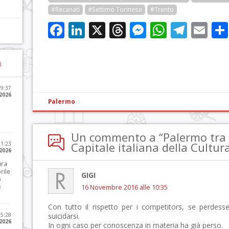
#Recanati
#Settimo Torinese
#Trento
Facebook
LinkedIn
X
Threads
Messenge
WhatsA
Tele
Em
)
09:37
2026
Palermo
Un commento a “Palermo tra le
Capitale italiana della Cultur
21:23
 2026
ura
rile
GIGI
o
e
16 Novembre 2016 alle 10:35
Con tutto il rispetto per i competitors, se perdes
15:28
suicidarsi.
 2026
In ogni caso per conoscenza in materia ha già perso.