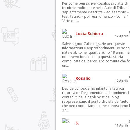
Per come ben scrive Rosalio, si tratta di
tecniche molto note nelle Aule di Tribuna
sapientemente descritte – ad esempio – 
testi tecnici – poi resi romanzo – come l’
“Arte del...
Lucia Schiera
12 Aprile
Salve signor Callea, grazie per queste
informazioni e approfondimenti. Io sono
nata e abito nel quartiere, ho 19 anni, ma
non avevo idea di tutta questa storia
complicata del parco. Ero convinta che f
un...
Rosalio
12 Aprile
Davide conosciamo intanto la tecnica
retorica dell’argomentum ad hominem. I
contenuti dei singoli post del blog
rappresentano il punto di vista dell’autor
che ben conosciamo come conosciamo l’
27...
S.
11 Aprile