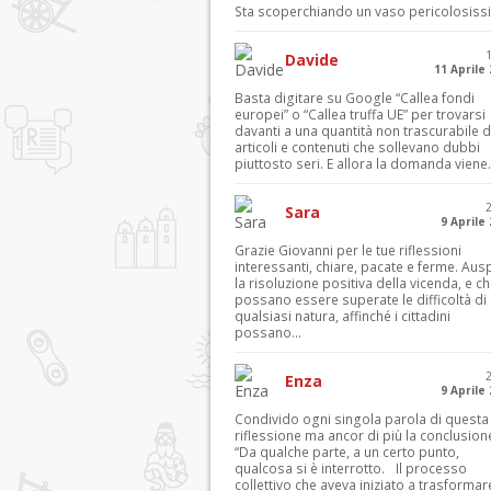
Sta scoperchiando un vaso pericolosiss
Davide
11 Aprile
Basta digitare su Google “Callea fondi
europei” o “Callea truffa UE” per trovarsi
davanti a una quantità non trascurabile d
articoli e contenuti che sollevano dubbi
piuttosto seri. E allora la domanda viene.
Sara
9 Aprile
Grazie Giovanni per le tue riflessioni
interessanti, chiare, pacate e ferme. Aus
la risoluzione positiva della vicenda, e c
possano essere superate le difficoltà di
qualsiasi natura, affinché i cittadini
possano...
Enza
9 Aprile
Condivido ogni singola parola di questa
riflessione ma ancor di più la conclusion
“Da qualche parte, a un certo punto,
qualcosa si è interrotto. Il processo
collettivo che aveva iniziato a trasformar