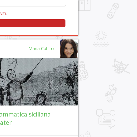
viti
.
Maria Cubito
ammatica siciliana
ater