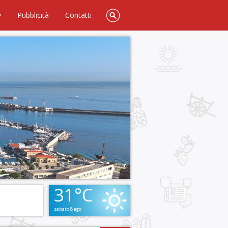
y
Pubblicità
Contatti
31°C
sabato 8 ago