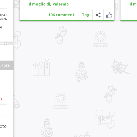
,
Il meglio di
Palermo
Il m
106 commenti
Tag
10:48
 2026
 e
24 ore
)
foto