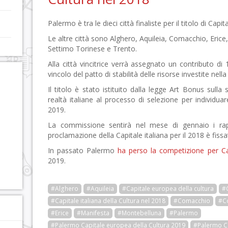
Palermo è tra le dieci città finaliste per il titolo di Capit
Le altre città sono Alghero, Aquileia, Comacchio, Eric
Settimo Torinese e Trento.
Alla città vincitrice verrà assegnato un contributo di 
vincolo del patto di stabilità delle risorse investite nell
Il titolo è stato istituito dalla legge Art Bonus sulla 
realtà italiane al processo di selezione per individua
2019.
La commissione sentirà nel mese di gennaio i rappr
proclamazione della Capitale italiana per il 2018 è fis
In passato Palermo
ha perso la competizione per Ca
2019.
#Alghero
#Aquileia
#Capitale europea della cultura
#C
#Capitale italiana della Cultura nel 2018
#Comacchio
#C
#Erice
#Manifesta
#Montebelluna
#Palermo
#Palermo Capitale europea della Cultura 2019
#Palermo Ca