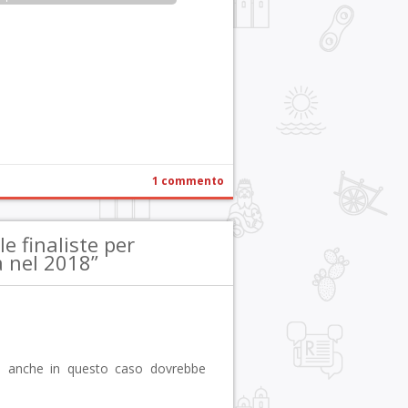
r
pp
gram
ail
Condividi
1 commento
 finaliste per
a nel 2018”
se anche in questo caso dovrebbe