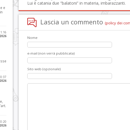
Lui è catania due “balatoni” in materia, imbarazzanti.
le e
in
Lascia un commento
(policy dei co
11:16
 2026
Nome
e-mail (non verrà pubblicata)
osse
Sito web (opzionale)
10:37
 2026
e,
art.
20:20
 2026