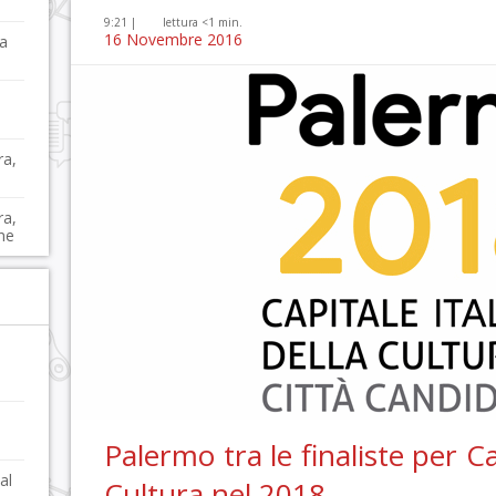
9:21 |
lettura <1 min.
16 Novembre 2016
na
ra,
ra,
ne
a
o
Palermo tra le finaliste per Ca
al
Cultura nel 2018