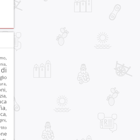
,
rmo
,
nia
di
glio
,
tura
oni
,
zia
,
uca
ia
,
ca
,
,
ni
tito
one