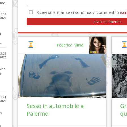
imo.
Ricevi un'e-mail se ci sono nuovi commenti o
iscri
12:14
 2026
i
..
Federica Minia
23:25
 2026
pico
he
21:41
 2026
Sesso in automobile a
Gr
Palermo
qu
e:
e