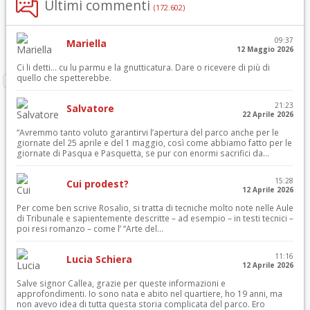
Ultimi commenti
(172.602)
09:37
Mariella
12 Maggio 2026
Ci li detti… cu lu parmu e la gnutticatura. Dare o ricevere di più di
quello che spetterebbe.
21:23
Salvatore
22 Aprile 2026
“Avremmo tanto voluto garantirvi l’apertura del parco anche per le
giornate del 25 aprile e del 1 maggio, così come abbiamo fatto per le
giornate di Pasqua e Pasquetta, se pur con enormi sacrifici da...
15:28
Cui prodest?
12 Aprile 2026
Per come ben scrive Rosalio, si tratta di tecniche molto note nelle Aule
di Tribunale e sapientemente descritte – ad esempio – in testi tecnici –
poi resi romanzo – come l’ “Arte del...
11:16
Lucia Schiera
12 Aprile 2026
Salve signor Callea, grazie per queste informazioni e
approfondimenti. Io sono nata e abito nel quartiere, ho 19 anni, ma
non avevo idea di tutta questa storia complicata del parco. Ero