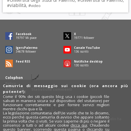
Università degli Studi di Palermo
Università di Palermo
#
, #
,
viabilità
#
, #
video
Facebook
X
19797
Mi piace
19771
follower
IgersPalermo
Canale YouTube
34678
follower
136
iscritti
Feed RSS
Notifiche desktop
130
iscritti
Colophon
Policy
Camurrìa di messaggio sui cookie (ora ancora più
Pubblicità
Statistiche commenti
potente!):
Contatti
Come il 90% dei siti questo blog usa i cookie (piccoli file
salvati in maniera sicura sul dispositivo del visitatore) per
funzionare correttamente e per fornire servizi migliori
Rosalio è il blog di Palermo
mentre clicchi qua e là.
La legislazione comunitaria dell'Ue vuole che te lo diciamo,
754 autori
raccontano Palermo dal loro punto di vista.
ecco perché questa camurrìa di avviso che appare soltanto
Anche tu puoi essere uno degli autori: inviaci un'
e-mail
. Rosalio ha
la prima volta che ci visiti. Se vuoi saperne di più o negare il
anche una sezione
fotoblog
e una sezione
videoblog
.
consenso a tutti o ad alcuni cookie
clicca qui
. Chiudendo
questo banner, scorrendo questa pagina o cliccando su