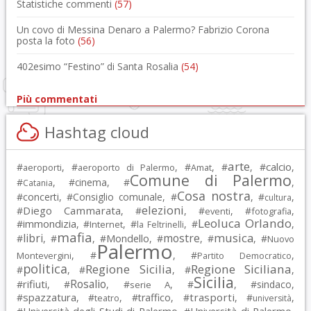
Statistiche commenti
(57)
Un covo di Messina Denaro a Palermo? Fabrizio Corona
posta la foto
(56)
402esimo “Festino” di Santa Rosalia
(54)
Più commentati
Hashtag cloud
arte
calcio
#
, #
, #
, #
, #
,
aeroporti
aeroporto di Palermo
Amat
Comune di Palermo
#
, #
cinema
, #
,
Catania
Cosa nostra
#
concerti
, #
Consiglio comunale
, #
, #
,
cultura
elezioni
Diego Cammarata
#
, #
, #
, #
,
eventi
fotografia
Leoluca Orlando
immondizia
#
, #
, #
, #
,
Internet
la Feltrinelli
mafia
musica
libri
mostre
#
, #
, #
Mondello
, #
, #
, #
Nuovo
Palermo
, #
, #
,
Montevergini
Partito Democratico
politica
Regione Sicilia
Regione Siciliana
#
, #
, #
,
Sicilia
Rosalio
rifiuti
#
, #
, #
, #
, #
sindaco
,
serie A
spazzatura
trasporti
#
, #
, #
traffico
, #
, #
,
teatro
università