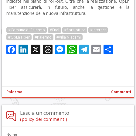
indicate nel piano di roll-out. Oltre che la realizzazione, OpEn
Fiber assicurerà, in futuro, anche la gestione e la
manutenzione della nuova infrastruttura.
#Comune di Palermo
#Enel
#fibra ottica
#Internet
#OpEn Fiber
#Palermo
#Villa Niscemi
Facebook
LinkedIn
X
Threads
Messenger
WhatsApp
Telegram
Email
Cond
Palermo
Commenti
Lascia un commento
(policy dei commenti)
Nome