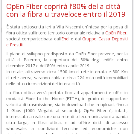
OpEn Fiber coprirà l’80% della città
con la fibra ultraveloce entro il 2019
È stata sottoscritta ieri a Villa Niscemi un’intesa per la posa di
fibra ottica sull’intero territorio comunale relativa a
OpEn Fiber
,
società compartecipata dall’
Enel
e dal
Gruppo Cassa Depositi
e Prestiti
.
Il piano di sviluppo predisposto da OpEn Fiber prevede, per la
città di Palermo, la copertura del 50% degli edifici entro
dicembre 2017 e dell’80% entro aprile 2019.
In totale, attraverso circa 1500 km di rete interrata e 500 Km
di rete aerea, saranno cablate circa 224 mila unità immobiliari
nelle otto circoscrizioni dell’intera città.
La fibra ottica verrà portata fino ad appartamenti e uffici in
modalità Fiber to the Home (FTTH), in grado di supportare
velocità di trasmissione, sia in download che in upload, fino a
1 Gbps (1000 Megabit al secondo). OpEn Fiber è, infatti,
interessata a realizzare una rete di telecomunicazioni a banda
ultra larga, in fibra ottica, e ad offrire diritti di accesso
wholesale, a condizioni tecniche ed economiche non