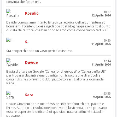
convinta che fosse un...
10:37
Rosalio
12 Aprile 2026
Davide conosciamo intanto la tecnica retorica dell’argomentum ad
hominem. I contenuti dei singoli post del blog rappresentano il punto
di vista dell’autore, che ben conosciamo come conosciamo l’art. 27...
20:20
S.
11 Aprile 2026
Sta scoperchiando un vaso pericolosissimo.
12:14
Davide
11 Aprile 2026
Basta digitare su Google “Callea fondi europei” o “Callea truffa UE”
per trovarsi davanti a una quantità non trascurabile di articoli e
contenuti che sollevano dubbi piuttosto seri. E allora la domanda
viene...
23:25
Sara
9 Aprile 2026
Grazie Giovanni per le tue riflessioni interessanti, chiare, pacate e
ferme. Auspico la risoluzione positiva della vicenda, e che possano
essere superate le difficoltà di qualsiasi natura, affinché i cittadini
possano...