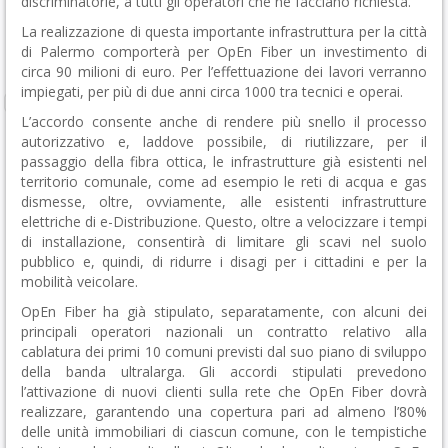
discriminatorie, a tutti gli operatori che ne facciano richiesta.
La realizzazione di questa importante infrastruttura per la città
di Palermo comporterà per OpEn Fiber un investimento di
circa 90 milioni di euro. Per l’effettuazione dei lavori verranno
impiegati, per più di due anni circa 1000 tra tecnici e operai.
L’accordo consente anche di rendere più snello il processo
autorizzativo e, laddove possibile, di riutilizzare, per il
passaggio della fibra ottica, le infrastrutture già esistenti nel
territorio comunale, come ad esempio le reti di acqua e gas
dismesse, oltre, ovviamente, alle esistenti infrastrutture
elettriche di e-Distribuzione. Questo, oltre a velocizzare i tempi
di installazione, consentirà di limitare gli scavi nel suolo
pubblico e, quindi, di ridurre i disagi per i cittadini e per la
mobilità veicolare.
OpEn Fiber ha già stipulato, separatamente, con alcuni dei
principali operatori nazionali un contratto relativo alla
cablatura dei primi 10 comuni previsti dal suo piano di sviluppo
della banda ultralarga. Gli accordi stipulati prevedono
l’attivazione di nuovi clienti sulla rete che OpEn Fiber dovrà
realizzare, garantendo una copertura pari ad almeno l’80%
delle unità immobiliari di ciascun comune, con le tempistiche