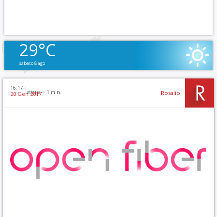
29°C
sabato 8 ago
16:17 |
lettura ~
1
min.
Rosalio
20 Gen 2017