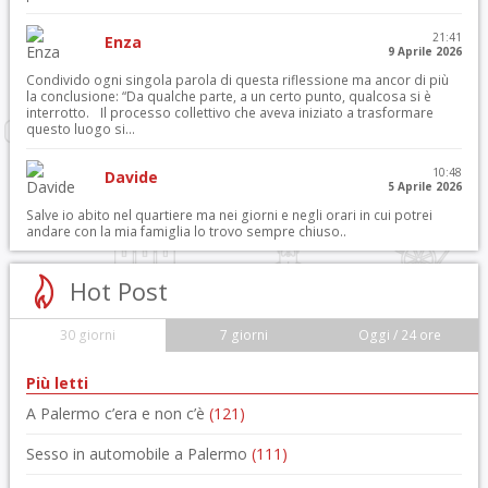
21:41
Enza
9 Aprile 2026
Condivido ogni singola parola di questa riflessione ma ancor di più
la conclusione: “Da qualche parte, a un certo punto, qualcosa si è
interrotto. Il processo collettivo che aveva iniziato a trasformare
questo luogo si...
10:48
Davide
5 Aprile 2026
Salve io abito nel quartiere ma nei giorni e negli orari in cui potrei
andare con la mia famiglia lo trovo sempre chiuso..
Hot Post
30 giorni
7 giorni
Oggi / 24 ore
Più letti
A Palermo c’era e non c’è
(121)
Sesso in automobile a Palermo
(111)