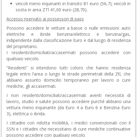
veicoli meno inquinanti in transito 81 euro (56,7); veicoli in
sosta in area ZTl 41,00 euro (28,70).
Accesso riservato ai possessori di pass
Possono accedere le vetture a basse o nulle emissioni: auto
elettriche e ibride benzina/elettrico e benzina/gas,
indipendente dalla classificazione Euro e dal luogo di residenza
del proprietario.
I residenti/domiciliati/accasermati possono accedere con
qualsiasi veicolo.
“Residenti” si intendono tutti coloro che hanno residenza
legale entro l’area o lungo le strade perimetrali della Ztl, che
abbiano assunto domicilio temporaneo per lavoro o cure
mediche, gli accasermati.
I non residenti/domiciliati/accasermati aventi necessità di
lavoro, studio e salute possono accedere purché abbiano una
vettura meno inquinante (da Euro 4 a Euro 6 e Benzina Euro
3), elettrica o ibrida.
I cittadini con ridotta mobilità, i medici convenzionati con il
SSN e i cittadini che necessitano di cure mediche continuative
possono accedere con qualsiasi veicolo.