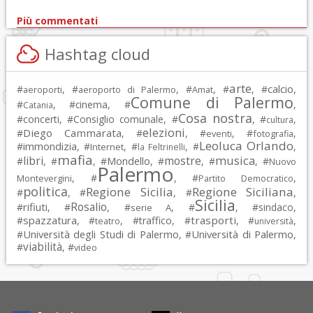
Più commentati
Hashtag cloud
arte
calcio
#
, #
, #
, #
, #
,
aeroporti
aeroporto di Palermo
Amat
Comune di Palermo
#
, #
cinema
, #
,
Catania
Cosa nostra
#
concerti
, #
Consiglio comunale
, #
, #
,
cultura
elezioni
Diego Cammarata
#
, #
, #
, #
,
eventi
fotografia
Leoluca Orlando
immondizia
#
, #
, #
, #
,
Internet
la Feltrinelli
mafia
musica
libri
mostre
#
, #
, #
Mondello
, #
, #
, #
Nuovo
Palermo
, #
, #
,
Montevergini
Partito Democratico
politica
Regione Sicilia
Regione Siciliana
#
, #
, #
,
Sicilia
Rosalio
rifiuti
#
, #
, #
, #
, #
sindaco
,
serie A
spazzatura
trasporti
#
, #
, #
traffico
, #
, #
,
teatro
università
Università degli Studi di Palermo
Università di Palermo
#
, #
,
viabilità
#
, #
video