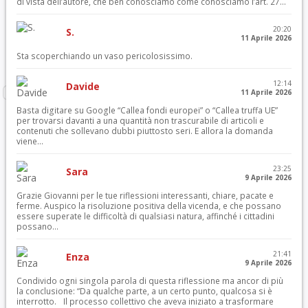
di vista dell’autore, che ben conosciamo come conosciamo l’art. 27...
20:20
S.
11 Aprile 2026
Sta scoperchiando un vaso pericolosissimo.
12:14
Davide
11 Aprile 2026
Basta digitare su Google “Callea fondi europei” o “Callea truffa UE”
per trovarsi davanti a una quantità non trascurabile di articoli e
contenuti che sollevano dubbi piuttosto seri. E allora la domanda
viene...
23:25
Sara
9 Aprile 2026
Grazie Giovanni per le tue riflessioni interessanti, chiare, pacate e
ferme. Auspico la risoluzione positiva della vicenda, e che possano
essere superate le difficoltà di qualsiasi natura, affinché i cittadini
possano...
21:41
Enza
9 Aprile 2026
Condivido ogni singola parola di questa riflessione ma ancor di più
la conclusione: “Da qualche parte, a un certo punto, qualcosa si è
interrotto. Il processo collettivo che aveva iniziato a trasformare