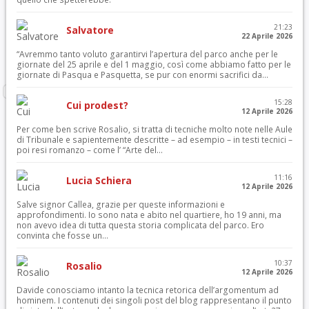
21:23
Salvatore
22 Aprile 2026
“Avremmo tanto voluto garantirvi l’apertura del parco anche per le
giornate del 25 aprile e del 1 maggio, così come abbiamo fatto per le
giornate di Pasqua e Pasquetta, se pur con enormi sacrifici da...
15:28
Cui prodest?
12 Aprile 2026
Per come ben scrive Rosalio, si tratta di tecniche molto note nelle Aule
di Tribunale e sapientemente descritte – ad esempio – in testi tecnici –
poi resi romanzo – come l’ “Arte del...
11:16
Lucia Schiera
12 Aprile 2026
Salve signor Callea, grazie per queste informazioni e
approfondimenti. Io sono nata e abito nel quartiere, ho 19 anni, ma
non avevo idea di tutta questa storia complicata del parco. Ero
convinta che fosse un...
10:37
Rosalio
12 Aprile 2026
Davide conosciamo intanto la tecnica retorica dell’argomentum ad
hominem. I contenuti dei singoli post del blog rappresentano il punto