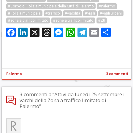
#Corpo di Polizia municipale della Città di Palermo
#Palermo
#Polizia municipale
#traffico
#viabilità
#vigili
#vigili urbani
#zona a traffico limitato
#zone a traffico limitato
#Ztl
Facebook
LinkedIn
X
Threads
Messenger
WhatsApp
Telegram
Email
Cond
Palermo
3 commenti
3 commenti a “Attivi da lunedì 25 settembre i
varchi della Zona a traffico limitato di
Palermo”