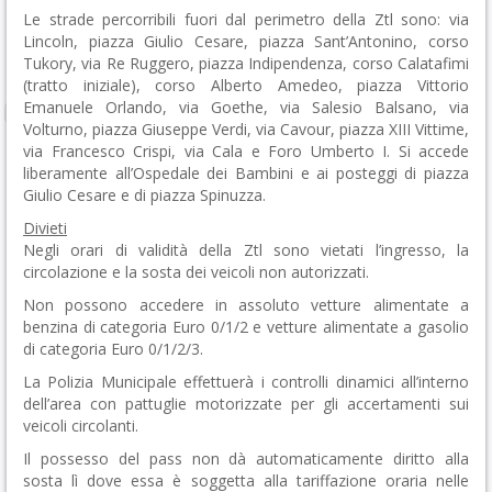
Le strade percorribili fuori dal perimetro della Ztl sono: via
Lincoln, piazza Giulio Cesare, piazza Sant’Antonino, corso
Tukory, via Re Ruggero, piazza Indipendenza, corso Calatafimi
(tratto iniziale), corso Alberto Amedeo, piazza Vittorio
Emanuele Orlando, via Goethe, via Salesio Balsano, via
Volturno, piazza Giuseppe Verdi, via Cavour, piazza XIII Vittime,
via Francesco Crispi, via Cala e Foro Umberto I. Si accede
liberamente all’Ospedale dei Bambini e ai posteggi di piazza
Giulio Cesare e di piazza Spinuzza.
Divieti
Negli orari di validità della Ztl sono vietati l’ingresso, la
circolazione e la sosta dei veicoli non autorizzati.
Non possono accedere in assoluto vetture alimentate a
benzina di categoria Euro 0/1/2 e vetture alimentate a gasolio
di categoria Euro 0/1/2/3.
La Polizia Municipale effettuerà i controlli dinamici all’interno
dell’area con pattuglie motorizzate per gli accertamenti sui
veicoli circolanti.
Il possesso del pass non dà automaticamente diritto alla
sosta lì dove essa è soggetta alla tariffazione oraria nelle