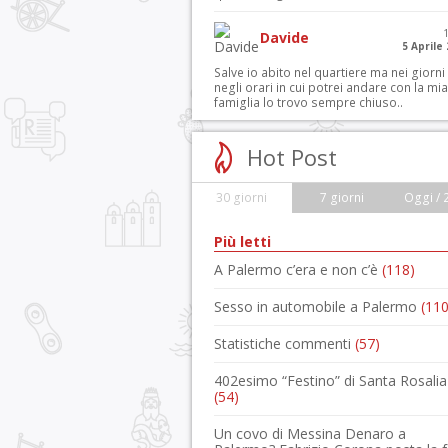
Davide
5 Aprile
Salve io abito nel quartiere ma nei giorni
negli orari in cui potrei andare con la mia
famiglia lo trovo sempre chiuso..
Hot Post
30 giorni
7 giorni
Oggi / 
Più letti
A Palermo c’era e non c’è
(118)
Sesso in automobile a Palermo
(110
Statistiche commenti
(57)
402esimo “Festino” di Santa Rosalia
(54)
Un covo di Messina Denaro a