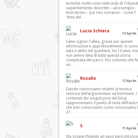
tecniche molto note nelle Aule di Tribuna
sapientemente descritte – ad esempio – 
testi tecnici – poi resi romanzo – come l’
“Arte del...
Lucia Schiera
12 Aprile
Salve signor Callea, grazie per queste
informazioni e approfondimenti. Io sono
nata e abito nel quartiere, ho 19 anni, ma
non avevo idea di tutta questa storia
complicata del parco. Ero convinta che f
un...
Rosalio
12 Aprile
Davide conosciamo intanto la tecnica
retorica dell’argomentum ad hominem. I
contenuti dei singoli post del blog
rappresentano il punto di vista dell’autor
che ben conosciamo come conosciamo l’
27...
S.
11 Aprile
Sta scoperchiando un vaso pericolosiss