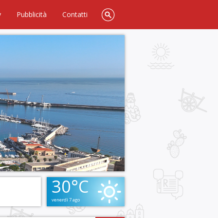
y
Pubblicità
Contatti
30°C
venerdì 7 ago