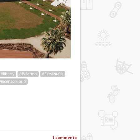
#liberty
#Palermo
#Servizitalia
incenzo Florio
r
pp
gram
ail
Condividi
1 commento