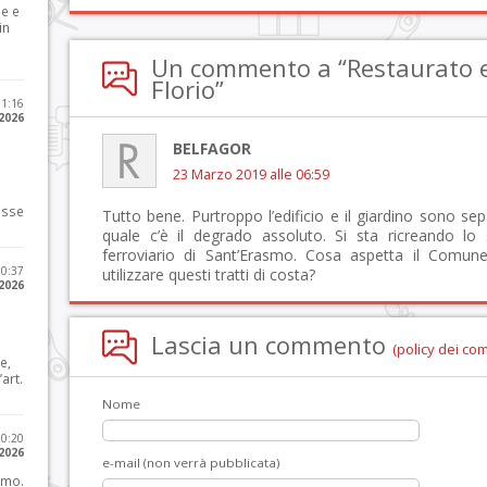
le e
in
Un commento a “Restaurato e 
Florio”
11:16
 2026
BELFAGOR
23 Marzo 2019 alle 06:59
osse
Tutto bene. Purtroppo l’edificio e il giardino sono se
quale c’è il degrado assoluto. Si sta ricreando lo
ferroviario di Sant’Erasmo. Cosa aspetta il Comune
10:37
utilizzare questi tratti di costa?
 2026
Lascia un commento
(policy dei co
e,
art.
Nome
20:20
 2026
e-mail (non verrà pubblicata)
imo.