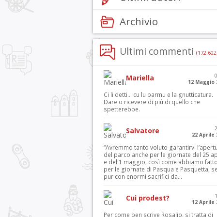
Archivio
Ultimi commenti
(172.602
Mariella
12 Maggio 
Ci li detti… cu lu parmu e la gnutticatura.
Dare o ricevere di più di quello che
spetterebbe.
Salvatore
22 Aprile
“Avremmo tanto voluto garantirvi l’apert
del parco anche per le giornate del 25 ap
e del 1 maggio, così come abbiamo fatt
per le giornate di Pasqua e Pasquetta, s
pur con enormi sacrifici da...
Cui prodest?
12 Aprile
Per come ben scrive Rosalio, si tratta di