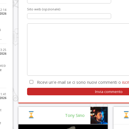
Sito web (opzionale)
12:14
 2026
i
..
23:25
 2026
pico
he
Ricevi un'e-mail se ci sono nuovi commenti o
iscri
21:41
 2026
e:
Tony Siino
e