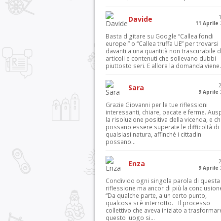
Davide
11 Aprile
Basta digitare su Google “Callea fondi
europei” o “Callea truffa UE” per trovarsi
davanti a una quantità non trascurabile d
articoli e contenuti che sollevano dubbi
piuttosto seri. E allora la domanda viene.
Sara
9 Aprile
Grazie Giovanni per le tue riflessioni
interessanti, chiare, pacate e ferme. Aus
la risoluzione positiva della vicenda, e c
possano essere superate le difficoltà di
qualsiasi natura, affinché i cittadini
possano...
Enza
9 Aprile
Condivido ogni singola parola di questa
riflessione ma ancor di più la conclusion
“Da qualche parte, a un certo punto,
qualcosa si è interrotto. Il processo
collettivo che aveva iniziato a trasformar
questo luogo si...