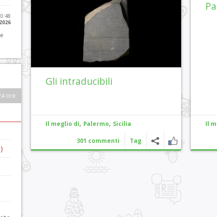
Pa
10:48
 2026
 e
Gli intraducibili
24 ore
,
,
Il meglio di
Palermo
Sicilia
Il m
301 commenti
Tag
)