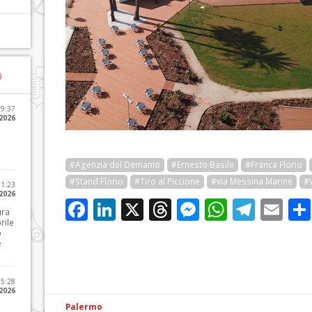
)
09:37
2026
#Agenzia del Demanio
#Ernesto Basile
#Franca Florio
#Stand Florio
#Tiro al Piccione
#via Messina Marine
#V
21:23
 2026
Facebook
LinkedIn
X
Threads
Messenge
WhatsA
Tele
Em
ura
rile
o
e
15:28
 2026
Palermo