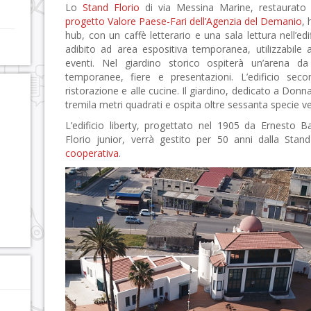
Lo
Stand Florio
di via Messina Marine, restaurato a
progetto Valore Paese-Fari dell’Agenzia del Demanio
,
hub, con un caffè letterario e una sala lettura nell’edi
adibito ad area espositiva temporanea, utilizzabile a
eventi. Nel giardino storico ospiterà un’arena 
temporanee, fiere e presentazioni. L’edificio seco
ristorazione e alle cucine. Il giardino, dedicato a Donn
tremila metri quadrati e ospita oltre sessanta specie ve
L’edificio liberty, progettato nel 1905 da Ernesto 
Florio junior, verrà gestito per 50 anni dalla Stand 
cooperativa
.