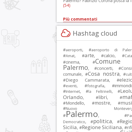
Palermo? Fabrizio Corona posta la 
(54)
Più commentati
Hashtag cloud
#
, #
aeroporti
aeroporto di Pale
arte
calcio
#
, #
, #
, #
Amat
Cata
Comune 
#
cinema
, #
Palermo
, #
concerti
, #
Consi
Cosa nostra
comunale
, #
, #
cul
elezi
Diego Cammarata
#
, #
immondi
#
, #
, #
eventi
fotografia
Leol
#
, #
, #
Internet
la Feltrinelli
maf
Orlando
libri
, #
, #
musi
mostre
#
Mondello
, #
, #
#
Nuovo Montevergi
Palermo
#
, #
Par
politica
Regi
, #
, #
Democratico
Sicilia
Regione Siciliana
rif
, #
, #