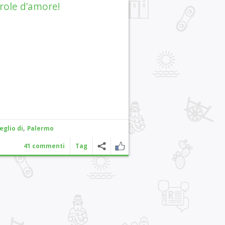
role d’amore!
,
eglio di
Palermo
41 commenti
Tag