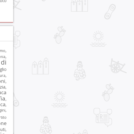
foto
,
rmo
,
nia
di
glio
,
tura
oni
,
zia
,
uca
ia
,
ca
,
,
ni
tito
one
iuti
,