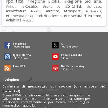
politica
Regione Sicilia
Regione Siciliana
#
, #
, #
,
Sicilia
Rosalio
rifiuti
#
, #
, #
, #
, #
sindaco
,
serie A
spazzatura
trasporti
#
, #
, #
traffico
, #
, #
,
teatro
università
Università degli Studi di Palermo
Università di Palermo
#
, #
,
viabilità
#
, #
video
Facebook
X
19797
Mi piace
19771
follower
IgersPalermo
Canale YouTube
34678
follower
136
iscritti
Feed RSS
Notifiche desktop
130
iscritti
Colophon
Policy
Camurrìa di messaggio sui cookie (ora ancora più
Pubblicità
Statistiche commenti
potente!):
Contatti
Come il 90% dei siti questo blog usa i cookie (piccoli file
salvati in maniera sicura sul dispositivo del visitatore) per
funzionare correttamente e per fornire servizi migliori
Rosalio è il blog di Palermo
mentre clicchi qua e là.