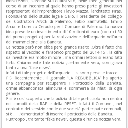
indiscrezioni, sarebbe stato illustrato, nelle linee generali, nel
corso di un incontro al quale hanno preso parte gli investitori
rappresentati dall’imprenditore Flavio Mazza, l’architetto Piras,
i consulenti dello studio legale Gallo, il presidente del collegio
dei Costruttori ANCE di Palermo, Fabio Sanfratello. Emilio
Arcuri e Lorenzo Ceraulo per il Comune di Palermo. La nuova
idea prevede un investimento di 10 milioni di euro (contro i 50
del primo progetto) per la realizzazione dell’acquario nell’area
del ‘mammellone’ alla Bandita.
La notizia però non ebbe però grande risalto .Oltre il fatto che
rispetto al vecchio e faraonico progetto del 2014-15 , la cifra
da investire era molto minore , ma ormai i lettori si erano fatti
furbi. Chiaramente tale notizia ,certamente vera, somigliava
tanto a una “fake news”.
Infatti di tale progetto dell’acquario ….si sono perse le tracce.
P.S. Recentemente , il giornale “LA REBUBBLICA” ha aperto
una campagna per recuperare il Porticciolo della Bandita,
ormai abbandonata all’incuria e sommersa da rifiuti di ogni
genere.
E si è così scoperto che la pulizia di tale porticciolo non rientra
nei compiti della RAP e della RESET. Infatti il Comune , nel
contratto dei servizio con le due società partecipate comunali,
si è ……“dimenticato” di inserire il porticciolo della Bandita.
Purtroppo , tra tante “fake news”, questa è l’unica notizia vera.