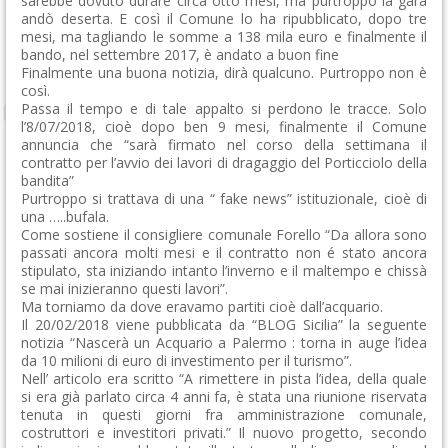
sarebbe dovuto durare circa otto mesi, ma purtroppo la gara
andò deserta. E così il Comune lo ha ripubblicato, dopo tre
mesi, ma tagliando le somme a 138 mila euro e finalmente il
bando, nel settembre 2017, è andato a buon fine
Finalmente una buona notizia, dirà qualcuno. Purtroppo non è
così.
Passa il tempo e di tale appalto si perdono le tracce. Solo
l’8/07/2018, cioè dopo ben 9 mesi, finalmente il Comune
annuncia che “sarà firmato nel corso della settimana il
contratto per l’avvio dei lavori di dragaggio del Porticciolo della
bandita”
Purtroppo si trattava di una “ fake news” istituzionale, cioè di
una …..bufala.
Come sostiene il consigliere comunale Forello “Da allora sono
passati ancora molti mesi e il contratto non é stato ancora
stipulato, sta iniziando intanto l’inverno e il maltempo e chissà
se mai inizieranno questi lavori”.
Ma torniamo da dove eravamo partiti cioè dall’acquario.
Il 20/02/2018 viene pubblicata da “BLOG Sicilia” la seguente
notizia “Nascerà un Acquario a Palermo : torna in auge l’idea
da 10 milioni di euro di investimento per il turismo”.
Nell’ articolo era scritto “A rimettere in pista l’idea, della quale
si era già parlato circa 4 anni fa, è stata una riunione riservata
tenuta in questi giorni fra amministrazione comunale,
costruttori e investitori privati.” Il nuovo progetto, secondo