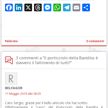
Facebook
LinkedIn
X
Threads
Messenger
WhatsApp
Telegram
Email
Cond
Palermo
3 commenti
3 commenti a “Il porticciolo della Bandita: è
davvero il fallimento di tutti?”
BELFAGOR
11 Maggio 2019 alle 06:25
Caro Sergio, grazie per il bello articolo che hai scritto.
Effettivamente il “caso” del Porticciolo della Bandita è