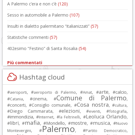
A Palermo c’era e non c’è
(120)
Sesso in automobile a Palermo
(107)
Insulti in dialetto palermitano “italianizzati”
(57)
Statistiche commenti
(57)
402esimo “Festino” di Santa Rosalia
(54)
Più commentati
Hashtag cloud
arte
calcio
#
, #
, #
, #
, #
,
aeroporti
aeroporto di Palermo
Amat
Comune di Palermo
#
, #
cinema
, #
,
Catania
Cosa nostra
#
concerti
, #
Consiglio comunale
, #
, #
,
cultura
elezioni
Diego Cammarata
#
, #
, #
, #
,
eventi
fotografia
Leoluca Orlando
immondizia
#
, #
, #
, #
,
Internet
la Feltrinelli
mafia
musica
libri
mostre
#
, #
, #
Mondello
, #
, #
, #
Nuovo
Palermo
, #
, #
,
Montevergini
Partito Democratico