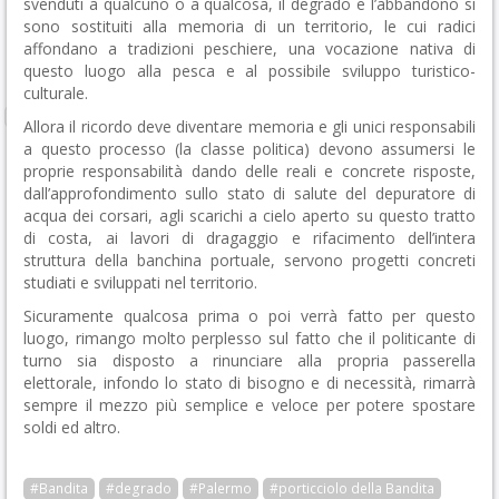
svenduti a qualcuno o a qualcosa, il degrado e l’abbandono si
sono sostituiti alla memoria di un territorio, le cui radici
affondano a tradizioni peschiere, una vocazione nativa di
questo luogo alla pesca e al possibile sviluppo turistico-
culturale.
Allora il ricordo deve diventare memoria e gli unici responsabili
a questo processo (la classe politica) devono assumersi le
proprie responsabilità dando delle reali e concrete risposte,
dall’approfondimento sullo stato di salute del depuratore di
acqua dei corsari, agli scarichi a cielo aperto su questo tratto
di costa, ai lavori di dragaggio e rifacimento dell’intera
struttura della banchina portuale, servono progetti concreti
studiati e sviluppati nel territorio.
Sicuramente qualcosa prima o poi verrà fatto per questo
luogo, rimango molto perplesso sul fatto che il politicante di
turno sia disposto a rinunciare alla propria passerella
elettorale, infondo lo stato di bisogno e di necessità, rimarrà
sempre il mezzo più semplice e veloce per potere spostare
soldi ed altro.
#Bandita
#degrado
#Palermo
#porticciolo della Bandita