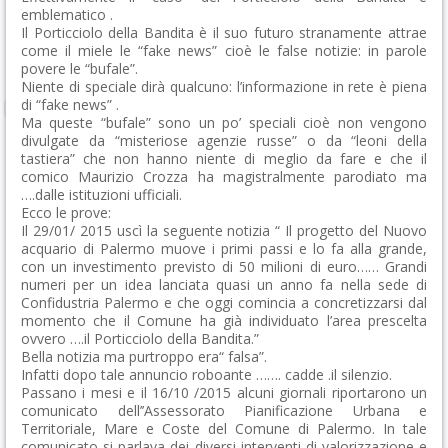
emblematico .
Il Porticciolo della Bandita è il suo futuro stranamente attrae
come il miele le “fake news” cioè le false notizie: in parole
povere le “bufale”.
Niente di speciale dirà qualcuno: l’informazione in rete è piena
di “fake news” .
Ma queste “bufale” sono un po’ speciali cioè non vengono
divulgate da “misteriose agenzie russe” o da “leoni della
tastiera” che non hanno niente di meglio da fare e che il
comico Maurizio Crozza ha magistralmente parodiato ma
….dalle istituzioni ufficiali.
Ecco le prove:
Il 29/01/ 2015 uscì la seguente notizia “ Il progetto del Nuovo
acquario di Palermo muove i primi passi e lo fa alla grande,
con un investimento previsto di 50 milioni di euro…… Grandi
numeri per un idea lanciata quasi un anno fa nella sede di
Confidustria Palermo e che oggi comincia a concretizzarsi dal
momento che il Comune ha già individuato l’area prescelta
ovvero ….il Porticciolo della Bandita.”
Bella notizia ma purtroppo era“ falsa”.
Infatti dopo tale annuncio roboante ……. cadde .il silenzio.
Passano i mesi e il 16/10 /2015 alcuni giornali riportarono un
comunicato dell’’Assessorato Pianificazione Urbana e
Territoriale, Mare e Coste del Comune di Palermo. In tale
comunicato si parlava dei diversi interventi di valorizzazione e