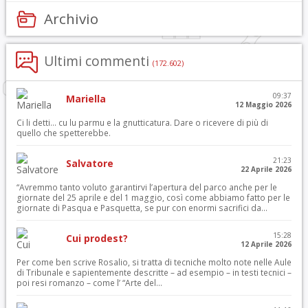
Archivio
Ultimi commenti
(172.602)
09:37
Mariella
12 Maggio 2026
Ci li detti… cu lu parmu e la gnutticatura. Dare o ricevere di più di
quello che spetterebbe.
21:23
Salvatore
22 Aprile 2026
“Avremmo tanto voluto garantirvi l’apertura del parco anche per le
giornate del 25 aprile e del 1 maggio, così come abbiamo fatto per le
giornate di Pasqua e Pasquetta, se pur con enormi sacrifici da...
15:28
Cui prodest?
12 Aprile 2026
Per come ben scrive Rosalio, si tratta di tecniche molto note nelle Aule
di Tribunale e sapientemente descritte – ad esempio – in testi tecnici –
poi resi romanzo – come l’ “Arte del...