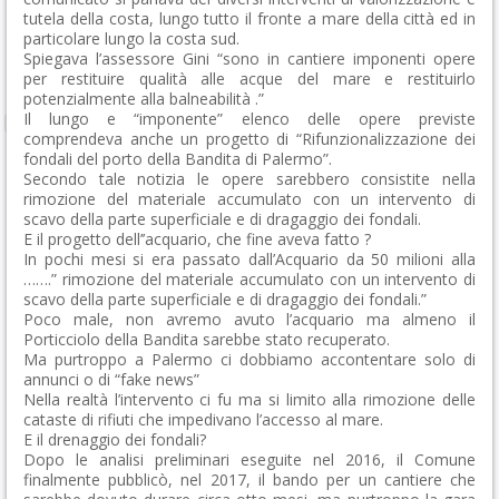
tutela della costa, lungo tutto il fronte a mare della città ed in
particolare lungo la costa sud.
Spiegava l’assessore Gini “sono in cantiere imponenti opere
per restituire qualità alle acque del mare e restituirlo
potenzialmente alla balneabilità .”
Il lungo e “imponente” elenco delle opere previste
comprendeva anche un progetto di “Rifunzionalizzazione dei
fondali del porto della Bandita di Palermo”.
Secondo tale notizia le opere sarebbero consistite nella
rimozione del materiale accumulato con un intervento di
scavo della parte superficiale e di dragaggio dei fondali.
E il progetto dell’’acquario, che fine aveva fatto ?
In pochi mesi si era passato dall’Acquario da 50 milioni alla
…….” rimozione del materiale accumulato con un intervento di
scavo della parte superficiale e di dragaggio dei fondali.”
Poco male, non avremo avuto l’acquario ma almeno il
Porticciolo della Bandita sarebbe stato recuperato.
Ma purtroppo a Palermo ci dobbiamo accontentare solo di
annunci o di “fake news”
Nella realtà l’intervento ci fu ma si limito alla rimozione delle
cataste di rifiuti che impedivano l’accesso al mare.
E il drenaggio dei fondali?
Dopo le analisi preliminari eseguite nel 2016, il Comune
finalmente pubblicò, nel 2017, il bando per un cantiere che