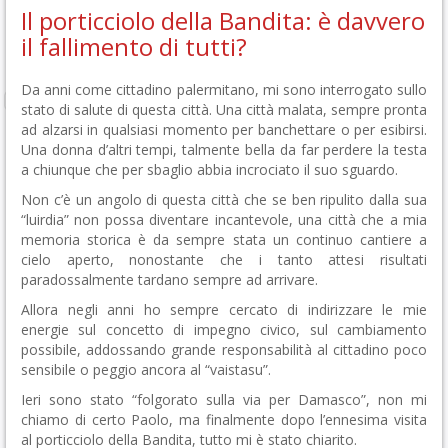
Il porticciolo della Bandita: è davvero
il fallimento di tutti?
Da anni come cittadino palermitano, mi sono interrogato sullo
stato di salute di questa città. Una città malata, sempre pronta
ad alzarsi in qualsiasi momento per banchettare o per esibirsi.
Una donna d’altri tempi, talmente bella da far perdere la testa
a chiunque che per sbaglio abbia incrociato il suo sguardo.
Non c’è un angolo di questa città che se ben ripulito dalla sua
“luirdia” non possa diventare incantevole, una città che a mia
memoria storica è da sempre stata un continuo cantiere a
cielo aperto, nonostante che i tanto attesi risultati
paradossalmente tardano sempre ad arrivare.
Allora negli anni ho sempre cercato di indirizzare le mie
energie sul concetto di impegno civico, sul cambiamento
possibile, addossando grande responsabilità al cittadino poco
sensibile o peggio ancora al “vaistasu”.
Ieri sono stato “folgorato sulla via per Damasco”, non mi
chiamo di certo Paolo, ma finalmente dopo l’ennesima visita
al porticciolo della Bandita, tutto mi è stato chiarito.