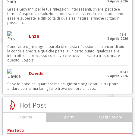
9 Aprile 2026
Grazie Giovanni per le tue riflessioni interessanti, chiare, pacate e
ferme. Auspico la risoluzione positiva della vicenda, e che possano
essere superate le difficoltà di qualsiasi natura, affinché i cittadini
possano...
21:41
Enza
9 Aprile 2026
Condivido ogni singola parola di questa riflessione ma ancor di più
la conclusione: “Da qualche parte, a un certo punto, qualcosa si è
interrotto. Il processo collettivo che aveva iniziato a trasformare
questo luogo si...
10:48
Davide
5 Aprile 2026
Salve io abito nel quartiere ma nei giorni e negli orari in cui potrei
andare con la mia famiglia lo trovo sempre chiuso..
Hot Post
30 giorni
7 giorni
Oggi / 24 ore
Più letti