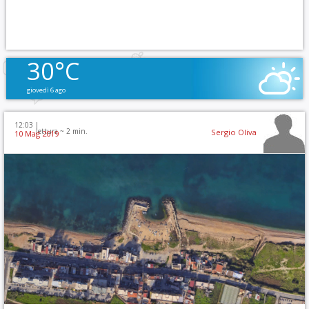
30°C
giovedì 6 ago
12:03 |
lettura ~
2
min.
Sergio Oliva
10 Mag 2019