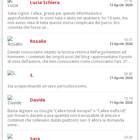
11:16
Lucia Schiera
12 Aprile 2026
Salve signor Callea, grazie per queste informazioni e
approfondimenti. Io sono nata e abito nel quartiere, ho 19 anni, ma
non avevo idea di tutta questa storia complicata del parco. Ero
convinta che fosse un...
10:37
Rosalio
12 Aprile 2026
Davide conosciamo intanto la tecnica retorica dell’argomentum ad
hominem. I contenuti dei singoli post del blog rappresentano il punto
di vista dell’autore, che ben conosciamo come conosciamo l’art. 27...
20:20
S.
11 Aprile 2026
Sta scoperchiando un vaso pericolosissimo.
12:14
Davide
11 Aprile 2026
Basta digitare su Google “Callea fondi europei” o “Callea truffa UE”
per trovarsi davanti a una quantità non trascurabile di articoli e
contenuti che sollevano dubbi piuttosto seri. E allora la domanda
viene...
23:25
Sara