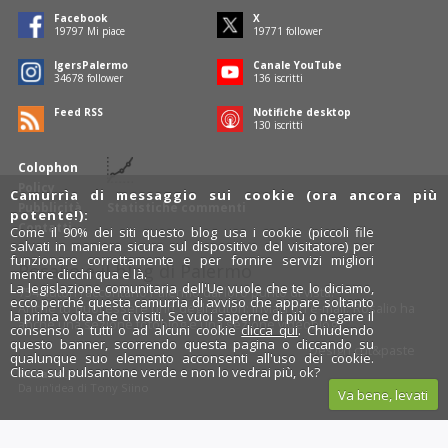
Facebook
X
19797
Mi piace
19771
follower
IgersPalermo
Canale YouTube
34678
follower
136
iscritti
Feed RSS
Notifiche desktop
130
iscritti
Colophon
Policy
Camurrìa di messaggio sui cookie (ora ancora più
Pubblicità
Statistiche commenti
potente!):
Contatti
Come il 90% dei siti questo blog usa i cookie (piccoli file
salvati in maniera sicura sul dispositivo del visitatore) per
funzionare correttamente e per fornire servizi migliori
Rosalio è il blog di Palermo
mentre clicchi qua e là.
La legislazione comunitaria dell'Ue vuole che te lo diciamo,
754 autori
raccontano Palermo dal loro punto di vista.
ecco perché questa camurrìa di avviso che appare soltanto
Anche tu puoi essere uno degli autori: inviaci un'
e-mail
. Rosalio ha
la prima volta che ci visiti. Se vuoi saperne di più o negare il
anche una sezione
fotoblog
e una sezione
videoblog
.
consenso a tutti o ad alcuni cookie
clicca qui
. Chiudendo
questo banner, scorrendo questa pagina o cliccando su
Design
cut&paste
qualunque suo elemento acconsenti all'uso dei cookie.
Clicca sul pulsantone verde e non lo vedrai più, ok?
Rosalio.it
Da un'idea di
Tony Siino
Va bene, levati
Segui Rosalio su
facebook
,
X
e
Instagram
x