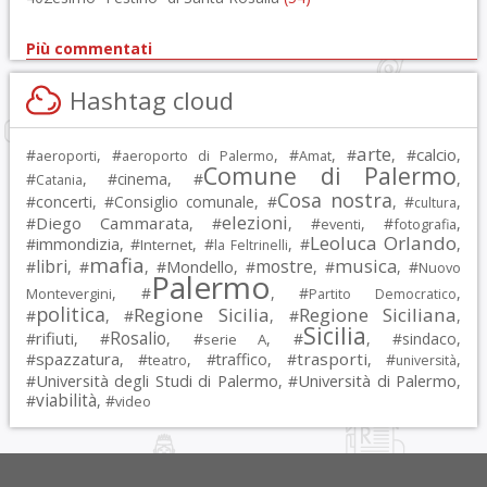
Più commentati
Hashtag cloud
arte
calcio
#
, #
, #
, #
, #
,
aeroporti
aeroporto di Palermo
Amat
Comune di Palermo
#
, #
cinema
, #
,
Catania
Cosa nostra
#
concerti
, #
Consiglio comunale
, #
, #
,
cultura
elezioni
Diego Cammarata
#
, #
, #
, #
,
eventi
fotografia
Leoluca Orlando
immondizia
#
, #
, #
, #
,
Internet
la Feltrinelli
mafia
musica
libri
mostre
#
, #
, #
Mondello
, #
, #
, #
Nuovo
Palermo
, #
, #
,
Montevergini
Partito Democratico
politica
Regione Sicilia
Regione Siciliana
#
, #
, #
,
Sicilia
Rosalio
rifiuti
#
, #
, #
, #
, #
sindaco
,
serie A
spazzatura
trasporti
#
, #
, #
traffico
, #
, #
,
teatro
università
Università degli Studi di Palermo
Università di Palermo
#
, #
,
viabilità
#
, #
video