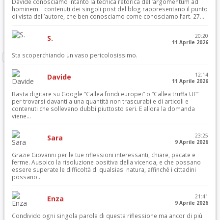
Davide conosciamo intanto la tecnica retorica dell’argomentum ad
hominem. I contenuti dei singoli post del blog rappresentano il punto
di vista dell’autore, che ben conosciamo come conosciamo l’art. 27...
20:20
S.
11 Aprile 2026
Sta scoperchiando un vaso pericolosissimo.
12:14
Davide
11 Aprile 2026
Basta digitare su Google “Callea fondi europei” o “Callea truffa UE”
per trovarsi davanti a una quantità non trascurabile di articoli e
contenuti che sollevano dubbi piuttosto seri. E allora la domanda
viene...
23:25
Sara
9 Aprile 2026
Grazie Giovanni per le tue riflessioni interessanti, chiare, pacate e
ferme. Auspico la risoluzione positiva della vicenda, e che possano
essere superate le difficoltà di qualsiasi natura, affinché i cittadini
possano...
21:41
Enza
9 Aprile 2026
Condivido ogni singola parola di questa riflessione ma ancor di più