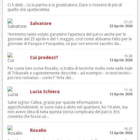
Ci li detti… cu lu parmu e la gnutticatura. Dare o ricevere di più di
quello che spetterebbe.
21:23
Salvatore
22 Aprile 2026
“Avremmo tanto voluto garantirvi l’apertura del parco anche per le
giornate del 25 aprile e del 1 maggio, così come abbiamo fatto per le
giornate di Pasqua e Pasquetta, se pur con enormi sacrifici da...
15:28
Cui prodest?
12 Aprile 2026
Per come ben scrive Rosalio, si tratta di tecniche molto note nelle Aule
di Tribunale e sapientemente descritte – ad esempio – in testi tecnici –
poi resi romanzo – come l’ “Arte del...
11:16
Lucia Schiera
12 Aprile 2026
Salve signor Callea, grazie per queste informazioni e
approfondimenti. Io sono nata e abito nel quartiere, ho 19 anni, ma
non avevo idea di tutta questa storia complicata del parco. Ero
convinta che fosse un...
10:37
Rosalio
12 Aprile 2026