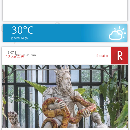
30°C
giovedì 6 ago
13:07 |
lettura <1 min.
Rosalio
13 Lug 2020