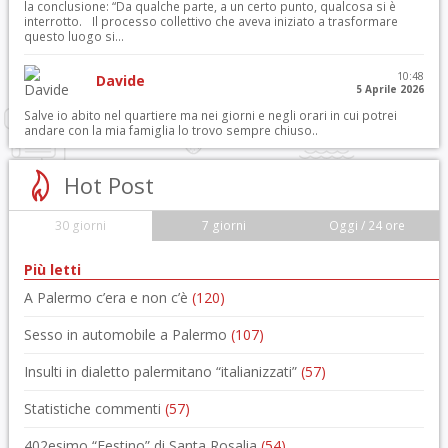
la conclusione: “Da qualche parte, a un certo punto, qualcosa si è
interrotto. Il processo collettivo che aveva iniziato a trasformare
questo luogo si...
10:48
Davide
5 Aprile 2026
Salve io abito nel quartiere ma nei giorni e negli orari in cui potrei
andare con la mia famiglia lo trovo sempre chiuso..
Hot Post
30 giorni
7 giorni
Oggi / 24 ore
Più letti
A Palermo c’era e non c’è
(120)
Sesso in automobile a Palermo
(107)
Insulti in dialetto palermitano “italianizzati”
(57)
Statistiche commenti
(57)
402esimo “Festino” di Santa Rosalia
(54)