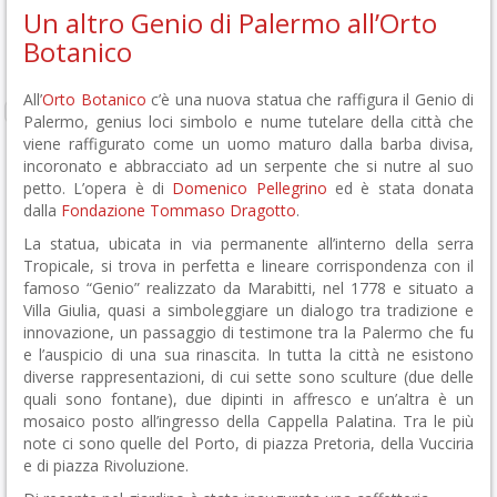
Un altro Genio di Palermo all’Orto
Botanico
All’
Orto Botanico
c’è una nuova statua che raffigura il Genio di
Palermo, genius loci simbolo e nume tutelare della città che
viene raffigurato come un uomo maturo dalla barba divisa,
incoronato e abbracciato ad un serpente che si nutre al suo
petto. L’opera è di
Domenico Pellegrino
ed è stata donata
dalla
Fondazione Tommaso Dragotto
.
La statua, ubicata in via permanente all’interno della serra
Tropicale, si trova in perfetta e lineare corrispondenza con il
famoso “Genio” realizzato da Marabitti, nel 1778 e situato a
Villa Giulia, quasi a simboleggiare un dialogo tra tradizione e
innovazione, un passaggio di testimone tra la Palermo che fu
e l’auspicio di una sua rinascita. In tutta la città ne esistono
diverse rappresentazioni, di cui sette sono sculture (due delle
quali sono fontane), due dipinti in affresco e un’altra è un
mosaico posto all’ingresso della Cappella Palatina. Tra le più
note ci sono quelle del Porto, di piazza Pretoria, della Vucciria
e di piazza Rivoluzione.