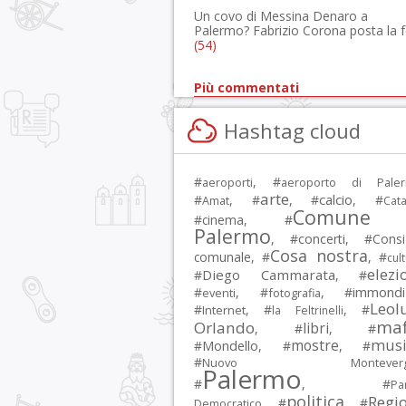
Un covo di Messina Denaro a
Palermo? Fabrizio Corona posta la 
(54)
Più commentati
Hashtag cloud
#
, #
aeroporti
aeroporto di Pale
arte
calcio
#
, #
, #
, #
Amat
Cata
Comune 
#
cinema
, #
Palermo
, #
concerti
, #
Consi
Cosa nostra
comunale
, #
, #
cul
elezi
Diego Cammarata
#
, #
immondi
#
, #
, #
eventi
fotografia
Leol
#
, #
, #
Internet
la Feltrinelli
maf
Orlando
libri
, #
, #
musi
mostre
#
Mondello
, #
, #
#
Nuovo Montevergi
Palermo
#
, #
Par
politica
Regi
, #
, #
Democratico