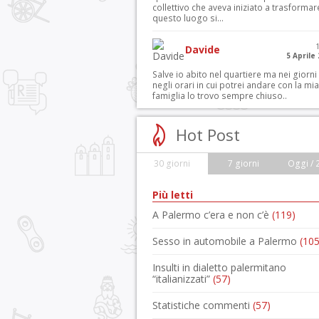
collettivo che aveva iniziato a trasformar
questo luogo si...
Davide
5 Aprile
Salve io abito nel quartiere ma nei giorni
negli orari in cui potrei andare con la mia
famiglia lo trovo sempre chiuso..
Hot Post
30 giorni
7 giorni
Oggi / 
Più letti
A Palermo c’era e non c’è
(119)
Sesso in automobile a Palermo
(105
Insulti in dialetto palermitano
“italianizzati”
(57)
Statistiche commenti
(57)