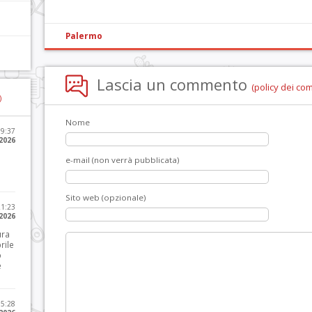
Palermo
Lascia un commento
(policy dei co
)
Nome
09:37
2026
e-mail (non verrà pubblicata)
Sito web (opzionale)
21:23
 2026
ura
rile
o
e
15:28