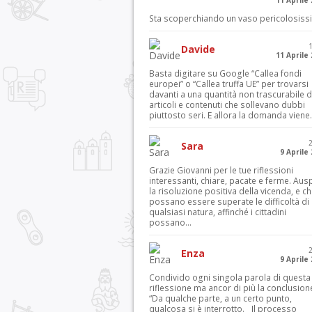
11 Aprile
Sta scoperchiando un vaso pericolosiss
Davide
11 Aprile
Basta digitare su Google “Callea fondi
europei” o “Callea truffa UE” per trovarsi
davanti a una quantità non trascurabile d
articoli e contenuti che sollevano dubbi
piuttosto seri. E allora la domanda viene.
Sara
9 Aprile
Grazie Giovanni per le tue riflessioni
interessanti, chiare, pacate e ferme. Aus
la risoluzione positiva della vicenda, e c
possano essere superate le difficoltà di
qualsiasi natura, affinché i cittadini
possano...
Enza
9 Aprile
Condivido ogni singola parola di questa
riflessione ma ancor di più la conclusion
“Da qualche parte, a un certo punto,
qualcosa si è interrotto. Il processo