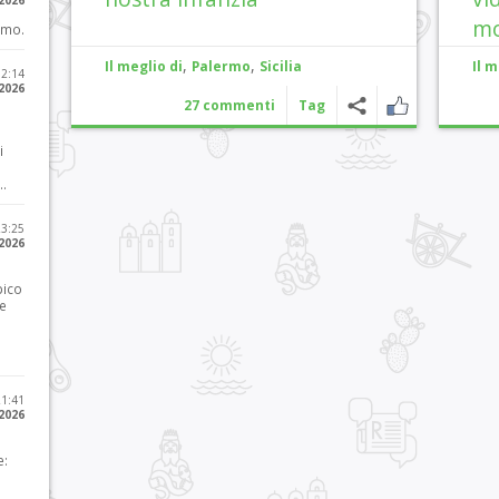
 2026
mo
imo.
,
,
Il meglio di
Palermo
Sicilia
Il m
12:14
 2026
27 commenti
Tag
i
..
23:25
 2026
pico
he
21:41
 2026
e: