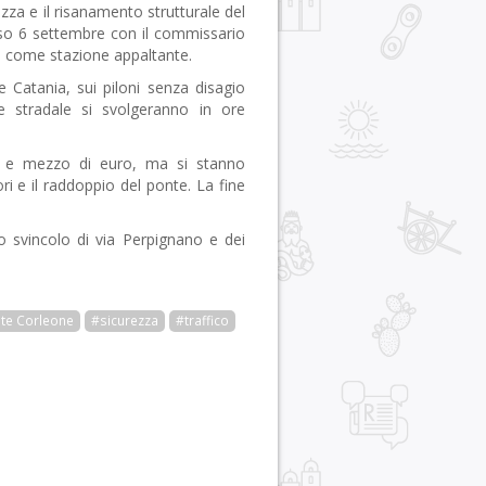
ezza e il risanamento strutturale del
so 6 settembre con il commissario
as come stazione appaltante.
ne Catania, sui piloni senza disagio
ede stradale si svolgeranno in ore
i e mezzo di euro, ma si stanno
 e il raddoppio del ponte. La fine
 svincolo di via Perpignano e dei
te Corleone
#sicurezza
#traffico
r
pp
gram
ail
Condividi