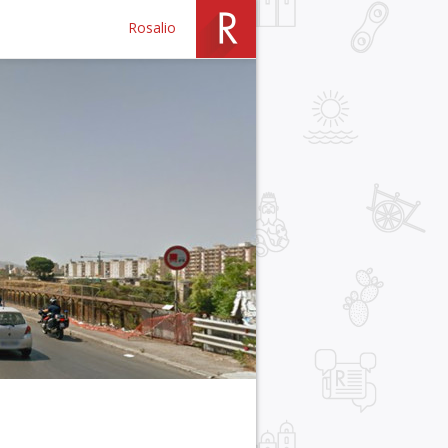
Rosalio
e