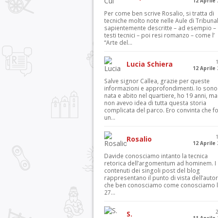
12 Aprile
Per come ben scrive Rosalio, si tratta di
tecniche molto note nelle Aule di Tribuna
sapientemente descritte – ad esempio – 
testi tecnici – poi resi romanzo – come l’
“Arte del...
Lucia Schiera
12 Aprile
Salve signor Callea, grazie per queste
informazioni e approfondimenti. Io sono
nata e abito nel quartiere, ho 19 anni, ma
non avevo idea di tutta questa storia
complicata del parco. Ero convinta che f
un...
Rosalio
12 Aprile
Davide conosciamo intanto la tecnica
retorica dell’argomentum ad hominem. I
contenuti dei singoli post del blog
rappresentano il punto di vista dell’autor
che ben conosciamo come conosciamo l’
27...
S.