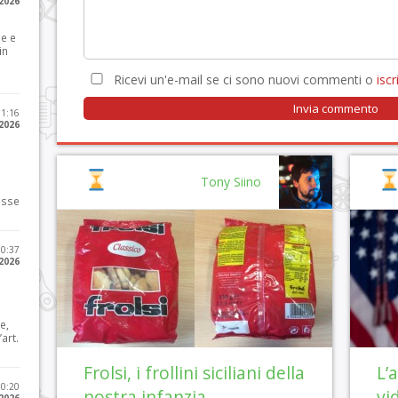
 2026
le e
in
Ricevi un'e-mail se ci sono nuovi commenti o
iscri
11:16
 2026
Tony Siino
osse
10:37
 2026
e,
art.
Frolsi, i frollini siciliani della
L’
20:20
nostra infanzia
vi