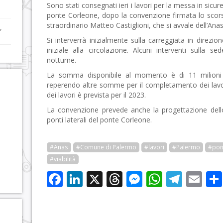
Sono stati consegnati ieri i lavori per la messa in sicur
ponte Corleone, dopo la convenzione firmata lo scor
straordinario Matteo Castiglioni, che si avvale dell’An
,
Si interverrà inizialmente sulla carreggiata in direzio
iniziale alla circolazione. Alcuni interventi sulla s
notturne.
La somma disponibile al momento è di 11 milion
reperendo altre somme per il completamento dei lavori
dei lavori è prevista per il 2023.
La convenzione prevede anche la progettazione dello
ponti laterali del ponte Corleone.
#Anas
#Comune di Palermo
#lavori
#Palermo
#pon
#viabilità
Facebook
LinkedIn
X
Threads
Messenge
WhatsA
Tele
Em