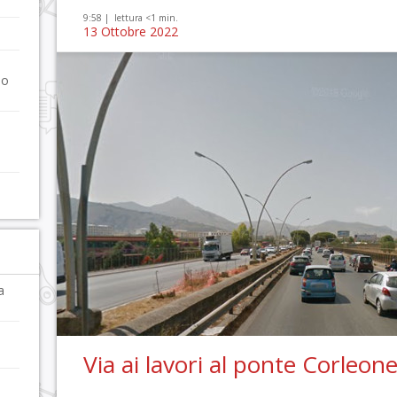
9:58 |
lettura <1 min.
13 Ottobre 2022
no
e
a
Via ai lavori al ponte Corleon