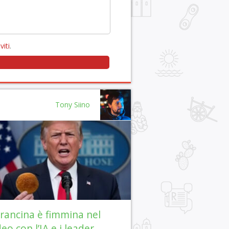
viti
.
Tony Siino
arancina è fimmina nel
deo con l’IA e i leader