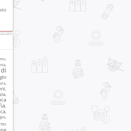
foto
,
rmo
,
nia
di
glio
,
tura
oni
,
zia
,
uca
ia
,
ca
,
,
ni
tito
one