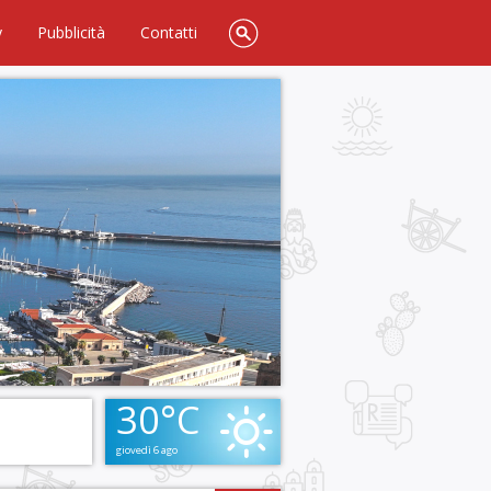
y
Pubblicità
Contatti
30°C
giovedì 6 ago