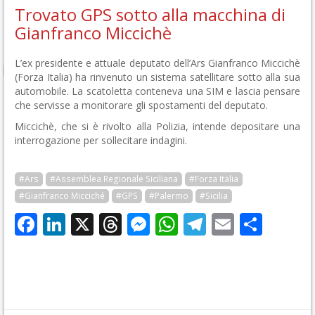
Trovato GPS sotto alla macchina di
Gianfranco Miccichè
L’ex presidente e attuale deputato dell’Ars Gianfranco Miccichè
(Forza Italia) ha rinvenuto un sistema satellitare sotto alla sua
automobile. La scatoletta conteneva una SIM e lascia pensare
che servisse a monitorare gli spostamenti del deputato.
Miccichè, che si è rivolto alla Polizia, intende depositare una
interrogazione per sollecitare indagini.
#Ars
#Assemblea Regionale Siciliana
#Forza Italia
#Gianfranco Micciché
#GPS
#Palermo
#Sicilia
Facebook
LinkedIn
X
Threads
Messenger
WhatsApp
Telegram
Email
Cond