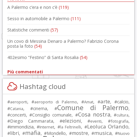
A Palermo c’era e non c’è
(119)
Sesso in automobile a Palermo
(111)
Statistiche commenti
(57)
Un covo di Messina Denaro a Palermo? Fabrizio Corona
posta la foto
(54)
402esimo “Festino” di Santa Rosalia
(54)
Più commentati
Hashtag cloud
arte
calcio
#
, #
, #
, #
, #
,
aeroporti
aeroporto di Palermo
Amat
Comune di Palermo
#
, #
cinema
, #
,
Catania
Cosa nostra
#
concerti
, #
Consiglio comunale
, #
, #
,
cultura
elezioni
Diego Cammarata
#
, #
, #
, #
,
eventi
fotografia
Leoluca Orlando
immondizia
#
, #
, #
, #
,
Internet
la Feltrinelli
mafia
musica
libri
mostre
#
, #
, #
Mondello
, #
, #
, #
Nuovo