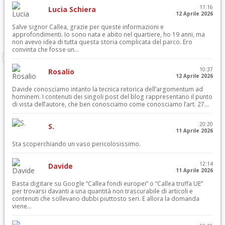
11:16
Lucia Schiera
12 Aprile 2026
Salve signor Callea, grazie per queste informazioni e
approfondimenti. Io sono nata e abito nel quartiere, ho 19 anni, ma
non avevo idea di tutta questa storia complicata del parco. Ero
convinta che fosse un...
10:37
Rosalio
12 Aprile 2026
Davide conosciamo intanto la tecnica retorica dell’argomentum ad
hominem. I contenuti dei singoli post del blog rappresentano il punto
di vista dell’autore, che ben conosciamo come conosciamo l’art. 27...
20:20
S.
11 Aprile 2026
Sta scoperchiando un vaso pericolosissimo.
12:14
Davide
11 Aprile 2026
Basta digitare su Google “Callea fondi europei” o “Callea truffa UE”
per trovarsi davanti a una quantità non trascurabile di articoli e
contenuti che sollevano dubbi piuttosto seri. E allora la domanda
viene...