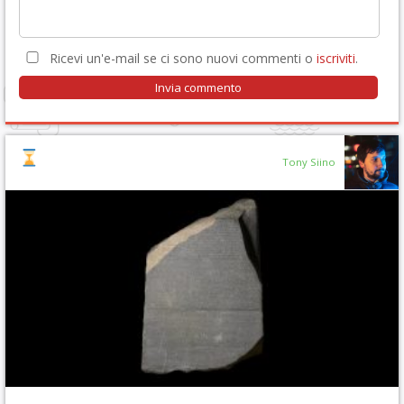
Ricevi un'e-mail se ci sono nuovi commenti o
iscriviti
.
Tony Siino