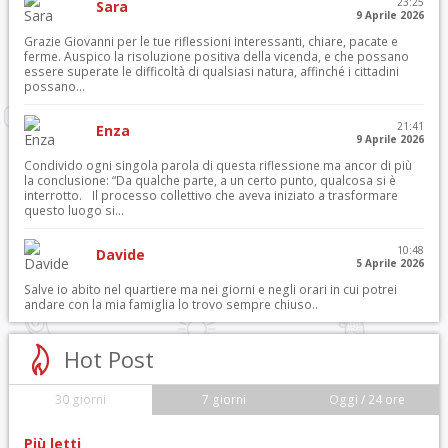
23:25
Sara
9 Aprile 2026
Grazie Giovanni per le tue riflessioni interessanti, chiare, pacate e
ferme. Auspico la risoluzione positiva della vicenda, e che possano
essere superate le difficoltà di qualsiasi natura, affinché i cittadini
possano...
21:41
Enza
9 Aprile 2026
Condivido ogni singola parola di questa riflessione ma ancor di più
la conclusione: “Da qualche parte, a un certo punto, qualcosa si è
interrotto. Il processo collettivo che aveva iniziato a trasformare
questo luogo si...
10:48
Davide
5 Aprile 2026
Salve io abito nel quartiere ma nei giorni e negli orari in cui potrei
andare con la mia famiglia lo trovo sempre chiuso..
Hot Post
30 giorni
7 giorni
Oggi / 24 ore
Più letti