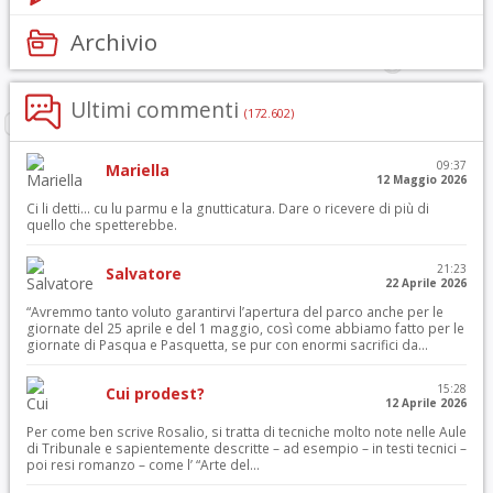
Archivio
Ultimi commenti
(172.602)
09:37
Mariella
12 Maggio 2026
Ci li detti… cu lu parmu e la gnutticatura. Dare o ricevere di più di
quello che spetterebbe.
21:23
Salvatore
22 Aprile 2026
“Avremmo tanto voluto garantirvi l’apertura del parco anche per le
giornate del 25 aprile e del 1 maggio, così come abbiamo fatto per le
giornate di Pasqua e Pasquetta, se pur con enormi sacrifici da...
15:28
Cui prodest?
12 Aprile 2026
Per come ben scrive Rosalio, si tratta di tecniche molto note nelle Aule
di Tribunale e sapientemente descritte – ad esempio – in testi tecnici –
poi resi romanzo – come l’ “Arte del...