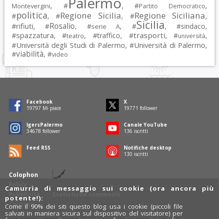
Palermo
, #
, #
,
Montevergini
Partito Democratico
politica
Regione Sicilia
Regione Siciliana
#
, #
, #
,
Sicilia
Rosalio
rifiuti
#
, #
, #
, #
, #
sindaco
,
serie A
spazzatura
trasporti
#
, #
, #
traffico
, #
, #
,
teatro
università
Università degli Studi di Palermo
Università di Palermo
#
, #
,
viabilità
#
, #
video
Facebook
X
19797
Mi piace
19771
follower
IgersPalermo
Canale YouTube
34678
follower
136
iscritti
Feed RSS
Notifiche desktop
130
iscritti
Colophon
Policy
Camurrìa di messaggio sui cookie (ora ancora più
Pubblicità
Statistiche commenti
potente!):
Contatti
Come il 90% dei siti questo blog usa i cookie (piccoli file
salvati in maniera sicura sul dispositivo del visitatore) per