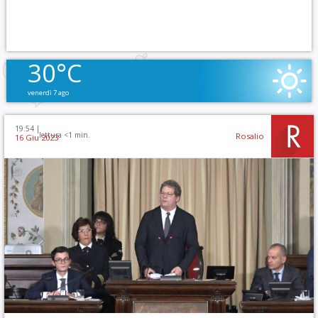
30°C
venerdì 7 ago
19:54 |
lettura <1 min.
Rosalio
16 Giu 2023