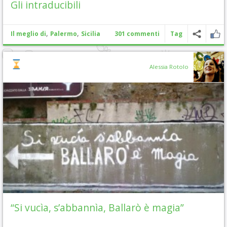
Gli intraducibili
,
,
Il meglio di
Palermo
Sicilia
301 commenti
Tag
Alessia Rotolo
“Si vucìa, s’abbannìa, Ballarò è magia”