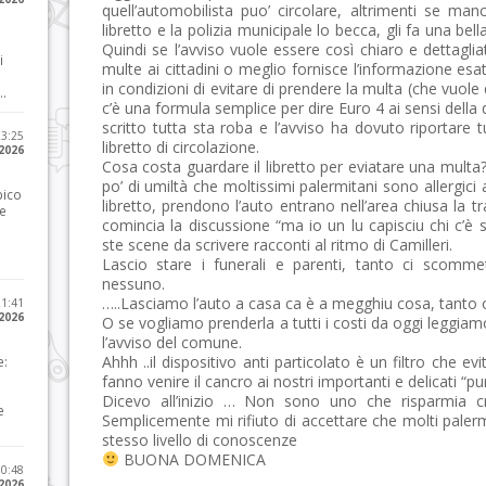
quell’automobilista puo’ circolare, altrimenti se manc
libretto e la polizia municipale lo becca, gli fa una bel
Quindi se l’avviso vuole essere così chiaro e dettagli
i
multe ai cittadini o meglio fornisce l’informazione esat
in condizioni di evitare di prendere la multa (che vuole
..
c’è una formula semplice per dire Euro 4 ai sensi della d
scritto tutta sta roba e l’avviso ha dovuto riportare 
23:25
libretto di circolazione.
 2026
Cosa costa guardare il libretto per eviatare una mu
po’ di umiltà che moltissimi palermitani sono allergici a
pico
libretto, prendono l’auto entrano nell’area chiusa la tr
he
comincia la discussione “ma io un lu capisciu chi c’è sc
ste scene da scrivere racconti al ritmo di Camilleri.
Lascio stare i funerali e parenti, tanto ci scom
nessuno.
…..Lasciamo l’auto a casa ca è a megghiu cosa, tanto ora
21:41
 2026
O se vogliamo prenderla a tutti i costi da oggi leggiamo
l’avviso del comune.
Ahhh ..il dispositivo anti particolato è un filtro che e
e:
fanno venire il cancro ai nostri importanti e delicati “p
Dicevo all’inizio … Non sono uno che risparmia cr
e
Semplicemente mi rifiuto di accettare che molti paler
stesso livello di conoscenze
BUONA DOMENICA
10:48
 2026