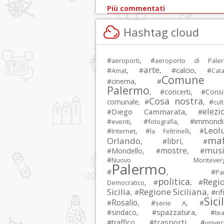
Più commentati
Hashtag cloud
#
, #
aeroporti
aeroporto di Pale
arte
calcio
#
, #
, #
, #
Amat
Cata
Comune 
#
cinema
, #
Palermo
, #
concerti
, #
Consi
Cosa nostra
comunale
, #
, #
cul
elezi
Diego Cammarata
#
, #
immondi
#
, #
, #
eventi
fotografia
Leol
#
, #
, #
Internet
la Feltrinelli
maf
Orlando
libri
, #
, #
musi
mostre
#
Mondello
, #
, #
#
Nuovo Montevergi
Palermo
#
, #
Par
politica
Regi
, #
, #
Democratico
Sicilia
Regione Siciliana
rif
, #
, #
Sici
Rosalio
#
, #
, #
serie A
spazzatura
#
sindaco
, #
, #
tea
trasporti
#
traffico
, #
, #
univer