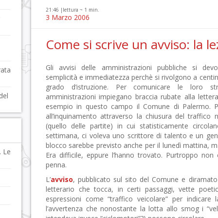
21:46 |
lettura ~
1
min.
3 Marzo 2006
Come si scrive un avviso: la 
Gli avvisi delle amministrazioni pubbliche si devo
rata
semplicità e immediatezza perchè si rivolgono a centina
grado d’istruzione. Per comunicare le loro str
del
amministrazioni impiegano braccia rubate alla lettera
esempio in questo campo il Comune di Palermo. Per s
all’inquinamento attraverso la chiusura del traffico 
(quello delle partite) in cui statisticamente circo
settimana, ci voleva uno scrittore di talento e un gen
blocco sarebbe previsto anche per il lunedì mattina, 
. Le
Era difficile, eppure l’hanno trovato. Purtroppo non 
penna.
L’
avviso
, pubblicato sul sito del Comune e diramato 
letterario che tocca, in certi passaggi, vette poetic
espressioni come “traffico veicolare” per indicare 
l’avvertenza che nonostante la lotta allo smog i “velo