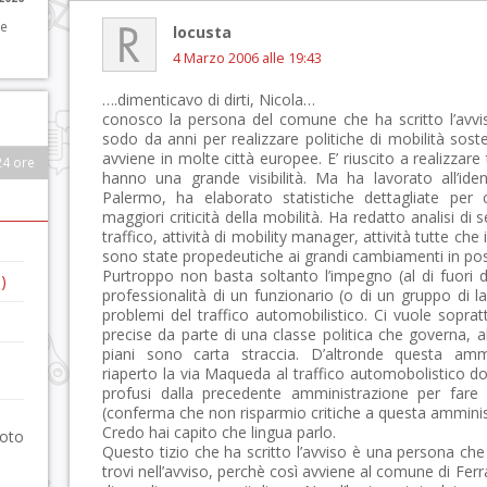
 e
locusta
4 Marzo 2006 alle 19:43
….dimenticavo di dirti, Nicola…
conosco la persona del comune che ha scritto l’avvis
sodo da anni per realizzare politiche di mobilità sost
avviene in molte città europee. E’ riuscito a realizza
24 ore
hanno una grande visibilità. Ma ha lavorato all’ident
Palermo, ha elaborato statistiche dettagliate per c
maggiori criticità della mobilità. Ha redatto analisi di se
traffico, attività di mobility manager, attività tutte ch
sono state propedeutiche ai grandi cambiamenti in posi
Purtroppo non basta soltanto l’impegno (al di fuori 
)
professionalità di un funzionario (o di un gruppo di 
problemi del traffico automobilistico. Ci vuole soprat
precise da parte di una classe politica che governa, alt
piani sono carta straccia. D’altronde questa am
riaperto la via Maqueda al traffico automobolistico d
profusi dalla precedente amministrazione per fare 
(conferma che non risparmio critiche a questa amminist
Credo hai capito che lingua parlo.
foto
Questo tizio che ha scritto l’avviso è una persona che
trovi nell’avviso, perchè così avviene al comune di Ferr