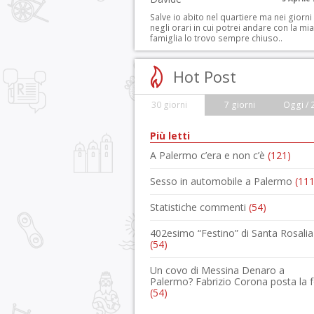
Salve io abito nel quartiere ma nei giorni
negli orari in cui potrei andare con la mia
famiglia lo trovo sempre chiuso..
Hot Post
30 giorni
7 giorni
Oggi / 
Più letti
A Palermo c’era e non c’è
(121)
Sesso in automobile a Palermo
(111
Statistiche commenti
(54)
402esimo “Festino” di Santa Rosalia
(54)
Un covo di Messina Denaro a
Palermo? Fabrizio Corona posta la 
(54)