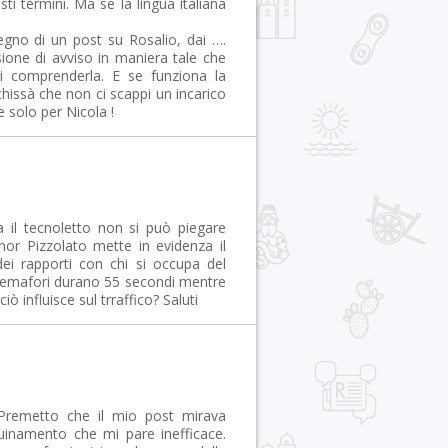
ti termini. Ma se la lingua italiana
gno di un post su Rosalio, dai ….
sione di avviso in maniera tale che
di comprenderla. E se funziona la
issà che non ci scappi un incarico
e solo per Nicola !
a il tecnoletto non si può piegare
nor Pizzolato mette in evidenza il
dei rapporti con chi si occupa del
i semafori durano 55 secondi mentre
 influisce sul trraffico? Saluti
. Premetto che il mio post mirava
quinamento che mi pare inefficace.