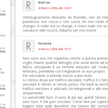
kuri us
4 Marzo 2006 alle 14:01
11:16
 2026
Ontologicamente derivante da Brunello, non da Orla
paradosso non cuoce e non cuoce chi non crede in n
changes in order not to change, e meno male che un 
cassata in stile rococò. Ridiamo per non morire
osse
locusta
10:37
4 Marzo 2006 alle 19:11
 2026
Non sono uno che risparmia critiche a questa ammini
voglio chiarire qualche dettaglio (che serve anche ad e
Allora…velocipede è un termine utilizzato dal “codi
e,
letterario, prenditela con il legislatore se vuoi proprio.
art.
Per velocidede si intende mezzo a due ruote.
Lo stesso dicasi per traffico veicolare, traffico è il fa
veicolare è riferito ai veicoli, penso che basti la vecc
20:20
traffico veicolare è utilizzato da telegiornali e altri 
 2026
ampiamente.
imo.
Le automobili Euro 4 sono di più tipi, quindi l’avviso
auto Euro 4 che puo’ circolare. Come fare per capire? 
12:14
leggere tutte qulle diavolerie che l’avviso del comun
 2026