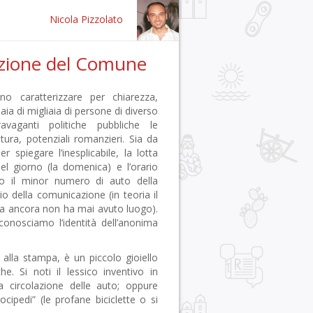
Nicola Pizzolato
lezione del Comune
no caratterizzare per chiarezza,
ia di migliaia di persone di diverso
avaganti politiche pubbliche le
tura, potenziali romanzieri. Sia da
piegare l’inesplicabile, la lotta
nel giorno (la domenica) e l’orario
lano il minor numero di auto della
io della comunicazione (in teoria il
ma ancora non ha mai avuto luogo).
conosciamo l’identità dell’anonima
alla stampa, è un piccolo gioiello
he. Si noti il lessico inventivo in
la circolazione delle auto; oppure
cipedi” (le profane biciclette o si