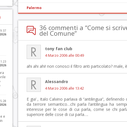
Palermo
)
36 commenti a “Come si scrive
09:37
del Comune”
2026
tony fan club
4 Marzo 2006 alle 00:49
21:23
 2026
ahi ahi ahi! non conosci il filtro anti particolato? male, 
ura
rile
o
Alessandro
e
4 Marzo 2006 alle 13:42
E gia’ , Italo Calvino parlava di “antilingua”, definend
15:28
da terrore semantico…chi parla l’antilingua ha semp
 2026
interesse per le cose di cui parla, come se chi par
superiore delle cose di cui parla….
le e
in