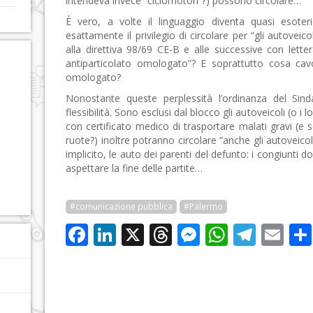
intendeva invece “ciclomotori”?) possono circolare…
È vero, a volte il linguaggio diventa quasi esoter
esattamente il privilegio di circolare per “gli autoveic
alla direttiva 98/69 CE-B e alle successive con lette
antiparticolato omologato”? E soprattutto cosa cavol
omologato?
Nonostante queste perplessità l’ordinanza del Sinda
flessibilità. Sono esclusi dal blocco gli autoveicoli (o 
con certificato medico di trasportare malati gravi (e
ruote?) inoltre potranno circolare “anche gli autoveicoli
implicito, le auto dei parenti del defunto: i congiunti 
aspettare la fine delle partite…
#comunicazione pubblica
#Palermo
Facebook
LinkedIn
X
Threads
Messenge
WhatsA
Tele
Em