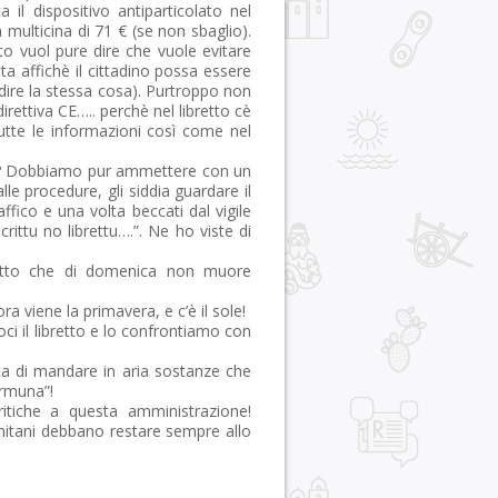
a il dispositivo antiparticolato nel
la multicina di 71 € (se non sbaglio).
ato vuol pure dire che vuole evitare
ta affichè il cittadino possa essere
 dire la stessa cosa). Purtroppo non
irettiva CE….. perchè nel libretto cè
tutte le informazioni così come nel
lta? Dobbiamo pur ammettere con un
lle procedure, gli siddia guardare il
affico e una volta beccati dal vigile
rittu no librettu….”. Ne ho viste di
metto che di domenica non muore
 viene la primavera, e c’è il sole!
ci il libretto e lo confrontiamo con
vita di mandare in aria sostanze che
urmuna”!
itiche a questa amministrazione!
mitani debbano restare sempre allo