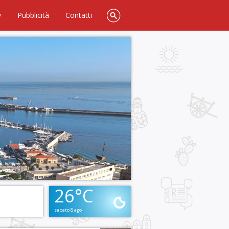
y
Pubblicità
Contatti
26°C
sabato 8 ago