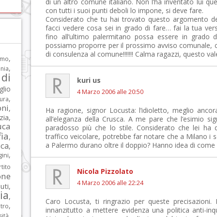
di un altro comune italiano. Non l’ha inventato lui ques
con tutti i suoi punti deboli lo impone, si deve fare.
Considerato che tu hai trovato questo argomento de
facci vedere cosa sei in grado di fare… fai la tua ver
fino all’ultimo palermitano possa essere in grado 
possiamo proporre per il prossimo avviso comunale, ch
di consulenza al comune!!!!!!! Calma ragazzi, questo val
,
rmo
,
nia
di
kuri us
glio
4 Marzo 2006 alle 20:50
,
tura
oni
,
Ha ragione, signor Locusta: l’idioletto, meglio ancor
zia
,
all’eleganza della Crusca. A me pare che l’esimio sig
uca
paradosso più che lo stile. Considerato che lei ha 
ia
traffico veicolare, potrebbe far notare che a Milano 
,
ca
a Palermo durano oltre il doppio? Hanno idea di come ciò
,
,
ni
tito
Nicola Pizzolato
one
4 Marzo 2006 alle 22:24
iuti
,
lia
,
Caro Locusta, ti ringrazio per queste precisazioni
,
tro
innanzitutto a mettere evidenza una politica anti-in
,
sità