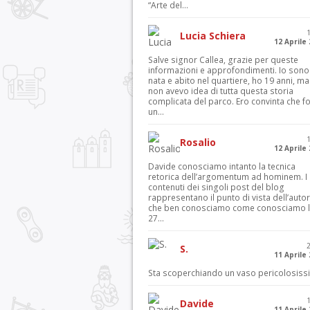
“Arte del...
Lucia Schiera
12 Aprile
Salve signor Callea, grazie per queste
informazioni e approfondimenti. Io sono
nata e abito nel quartiere, ho 19 anni, ma
non avevo idea di tutta questa storia
complicata del parco. Ero convinta che f
un...
Rosalio
12 Aprile
Davide conosciamo intanto la tecnica
retorica dell’argomentum ad hominem. I
contenuti dei singoli post del blog
rappresentano il punto di vista dell’autor
che ben conosciamo come conosciamo l’
27...
S.
11 Aprile
Sta scoperchiando un vaso pericolosiss
Davide
11 Aprile