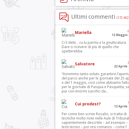
Ultimi commenti
(172.602
Mariella
12 Maggio 
Ci li detti… cu lu parmu e la gnutticatura.
Dare o ricevere di più di quello che
spetterebbe.
Salvatore
22 Aprile
“Avremmo tanto voluto garantirvi l’apert
del parco anche per le giornate del 25 ap
e del 1 maggio, così come abbiamo fatt
per le giornate di Pasqua e Pasquetta, s
pur con enormi sacrifici da...
Cui prodest?
12 Aprile
Per come ben scrive Rosalio, si tratta di
tecniche molto note nelle Aule di Tribuna
sapientemente descritte – ad esempio – 
testi tecnici – poi resi romanzo – come l’