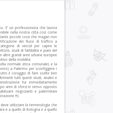
o. E’ un professionista che lavora
enibile nella nostra città così come
re tante piccole cose che magari non
ificazione dei flussi di traffico a
ategorie di veicoli per capire le
ttore, studi di fattibilità e piani del
e in altre grandi aree urbane europee
tivo della mobilità.
della normale etica comunale) e la
lavoro) a Palermo per sconfiggere i
tutto il coraggio di fare scelte ben
rimenti tutti questi studi, analisi e
ministrazione ha immediatamente
opo anni di sforzi in senso opposto
abituare negozianti e palermitani
razione !!!)
 deve utilizzare la terminologia che
ara e a quello di Bologna e a quello