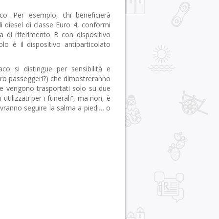
ico. Per esempio, chi beneficierà
oli diesel di classe Euro 4, conformi
ra di riferimento B con dispositivo
o è il dispositivo antiparticolato
co si distingue per sensibilità e
i loro passeggeri?) che dimostreranno
 se vengono trasportati solo su due
 utilizzati per i funerali”, ma non, è
dovranno seguire la salma a piedi… o
r
pp
gram
ail
Condividi