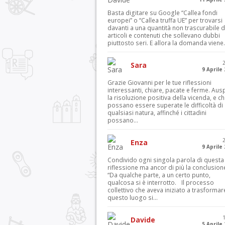
Basta digitare su Google “Callea fondi
europei” o “Callea truffa UE” per trovarsi
davanti a una quantità non trascurabile d
articoli e contenuti che sollevano dubbi
piuttosto seri. E allora la domanda viene.
Sara
9 Aprile
Grazie Giovanni per le tue riflessioni
interessanti, chiare, pacate e ferme. Aus
la risoluzione positiva della vicenda, e c
possano essere superate le difficoltà di
qualsiasi natura, affinché i cittadini
possano...
Enza
9 Aprile
Condivido ogni singola parola di questa
riflessione ma ancor di più la conclusion
“Da qualche parte, a un certo punto,
qualcosa si è interrotto. Il processo
collettivo che aveva iniziato a trasformar
questo luogo si...
Davide
5 Aprile