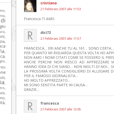
cristiana
21 Febbraio 2007 alle 11:53
,
rmo
,
nia
Francesca TI AMO
di
glio
,
tura
dici72
oni
,
21 Febbraio 2007 alle 11:57
zia
,
uca
FRANCESCA… ERI ANCHE TU AL 161… SONO CERTA…
ia
,
PER QUANTO MI RIGUARDA QUESTA VOLTA HO APP
ca
,
NON AMO I NOMI CITATI COME SE FOSSERO IL PRE
,
ni
ANCHE PERCHè NON RIESCO AD APPREZZARE V
HANNO IDEA DI CHI SIANO… NON MOLTI DI NOI… 
tito
LA PROSSIMA VOLTA CONSIGLIEREI DI ALLEGARE 
one
PER IL FAMOSO GIORNALISTA…
iuti
,
HO MOLTO APPREZZATO…
lia
,
MI SONO SENTITA PARTE IN CAUSA…
,
tro
GRAZIE…
,
sità
rmo
,
ità
,
francesca
21 Febbraio 2007 alle 12:05