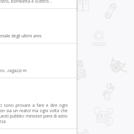
destro, bombetta e scettro…
niale degli ultimi anni.
giro…ragazzi m
ci sono provare a fare e dire ogni
n sia un reato! ma ogni volta che
ti pubblici ministeri pieni di astio
zza