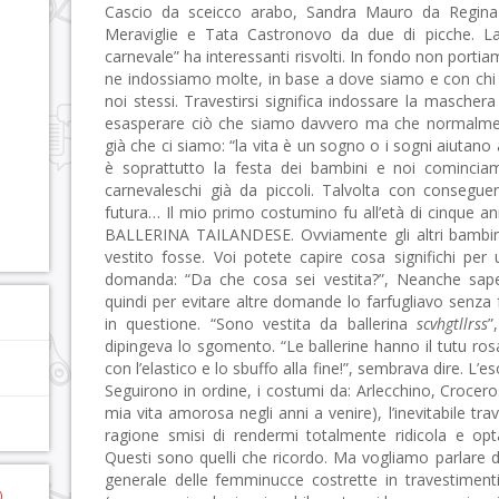
Cascio da sceicco arabo, Sandra Mauro da Regina d
Meraviglie e Tata Castronovo da due di picche. L
carnevale” ha interessanti risvolti. In fondo non port
ne indossiamo molte, in base a dove siamo e con chi 
noi stessi. Travestirsi significa indossare la maschera
esasperare ciò che siamo davvero ma che normalm
già che ci siamo: “la vita è un sogno o i sogni aiutano
è soprattutto la festa dei bambini e noi cominciam
carnevaleschi già da piccoli. Talvolta con consegue
futura… Il mio primo costumino fu all’età di cinque 
BALLERINA TAILANDESE. Ovviamente gli altri bambin
vestito fosse. Voi potete capire cosa significhi per
domanda: “Da che cosa sei vestita?”, Neanche sapev
quindi per evitare altre domande lo farfugliavo senza 
in questione. “Sono vestita da ballerina
scvhgtllrss
”
dipingeva lo sgomento. “Le ballerine hanno il tutu rosa,
con l’elastico e lo sbuffo alla fine!”, sembrava dire. L
Seguirono in ordine, i costumi da: Arlecchino, Crocero
mia vita amorosa negli anni a venire), l’inevitabile tra
ragione smisi di rendermi totalmente ridicola e opt
Questi sono quelli che ricordo. Ma vogliamo parlare 
generale delle femminucce costrette in travestiment
)