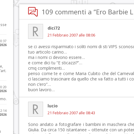
109 commenti a “Ero Barbie Lu
osse
dici72
21 Febbraio 2007 alle 08:06
10:37
 2026
se ci avessi risparmiato i soliti nomi di sti VIPS sconosc
tuo articolo carino…
ma i nomi ci devono essere…
e come dici tu “E sticazzi?”…
e,
cmq complimenti…
art.
penso come te e come Maria Cubito che del Carneval
ci lasciamo trascinare da quello che va fatto a tutti i c
non c’ero”…
20:20
buon lavoro…
 2026
imo.
lucio
12:14
21 Febbraio 2007 alle 08:43
 2026
Sono andato a fotografare i bambini in maschera che
Giulia. Da circa 150 istantanee – ottenute con un pote
i