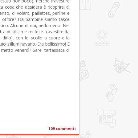
etato non poco). Perchè travestire
 cosa che desidera è ricoprirsi di
nso, di volant, paillettes, perline e
sa offrire? Da bambine siamo tasce
etico. Alcune di noi, perlomeno. Nel
 di kitsch e mi fece travestire da
 dirlo), con lo scollo a cuore e la
io s’illuminavano. Era bellissimo! E
 metto venerdì? Sarei tartassata di
r
pp
gram
ail
Condividi
109 commenti