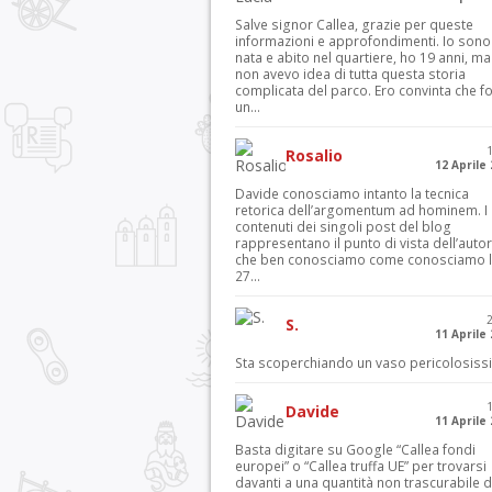
Salve signor Callea, grazie per queste
informazioni e approfondimenti. Io sono
nata e abito nel quartiere, ho 19 anni, ma
non avevo idea di tutta questa storia
complicata del parco. Ero convinta che f
un...
Rosalio
12 Aprile
Davide conosciamo intanto la tecnica
retorica dell’argomentum ad hominem. I
contenuti dei singoli post del blog
rappresentano il punto di vista dell’autor
che ben conosciamo come conosciamo l’
27...
S.
11 Aprile
Sta scoperchiando un vaso pericolosiss
Davide
11 Aprile
Basta digitare su Google “Callea fondi
europei” o “Callea truffa UE” per trovarsi
davanti a una quantità non trascurabile d