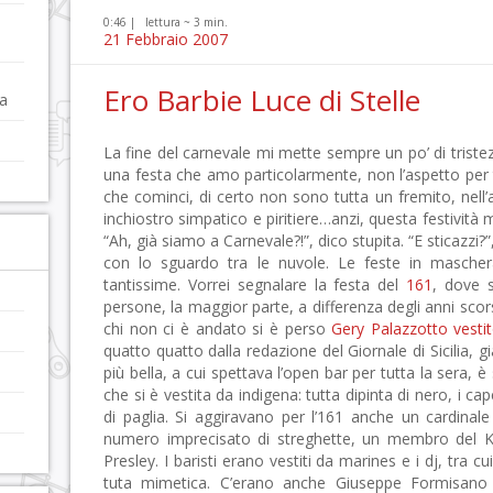
0:46 |
lettura ~
3
min.
21 Febbraio 2007
Ero Barbie Luce di Stelle
a
La fine del carnevale mi mette sempre un po’ di trist
una festa che amo particolarmente, non l’aspetto per t
che cominci, di certo non sono tutta un fremito, nell’at
inchiostro simpatico e piritiere…anzi, questa festività 
“Ah, già siamo a Carnevale?!”, dico stupita. “E sticazz
con lo sguardo tra le nuvole. Le feste in maschera
tantissime. Vorrei segnalare la festa del
161
, dove s
persone, la maggior parte, a differenza degli anni sco
chi non ci è andato si è perso
Gery Palazzotto vesti
quatto quatto dalla redazione del Giornale di Sicilia,
più bella, a cui spettava l’open bar per tutta la sera,
che si è vestita da indigena: tutta dipinta di nero, i ca
di paglia.
Si aggiravano per l’161 anche un cardinale “
numero imprecisato di streghette, un membro del Ku
Presley. I baristi erano vestiti da marines e i dj, tra 
tuta mimetica. C’erano anche Giuseppe Formisano