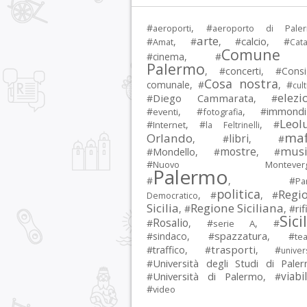
#
, #
aeroporti
aeroporto di Pale
arte
calcio
#
, #
, #
, #
Amat
Cata
Comune 
#
cinema
, #
Palermo
, #
concerti
, #
Consi
Cosa nostra
comunale
, #
, #
cul
elezi
Diego Cammarata
#
, #
immondi
#
, #
, #
eventi
fotografia
Leol
#
, #
, #
Internet
la Feltrinelli
maf
Orlando
libri
, #
, #
musi
mostre
#
Mondello
, #
, #
#
Nuovo Montevergi
Palermo
#
, #
Par
politica
Regi
, #
, #
Democratico
Sicilia
Regione Siciliana
rif
, #
, #
Sici
Rosalio
#
, #
, #
serie A
spazzatura
#
sindaco
, #
, #
tea
trasporti
#
traffico
, #
, #
univer
Università degli Studi di Pale
#
Università di Palermo
viabil
#
, #
#
video