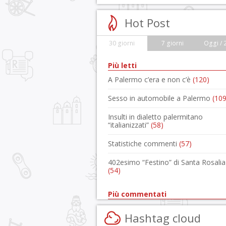
Hot Post
30 giorni
7 giorni
Oggi / 
Più letti
A Palermo c’era e non c’è
(120)
Sesso in automobile a Palermo
(109
Insulti in dialetto palermitano
“italianizzati”
(58)
Statistiche commenti
(57)
402esimo “Festino” di Santa Rosalia
(54)
Più commentati
Hashtag cloud