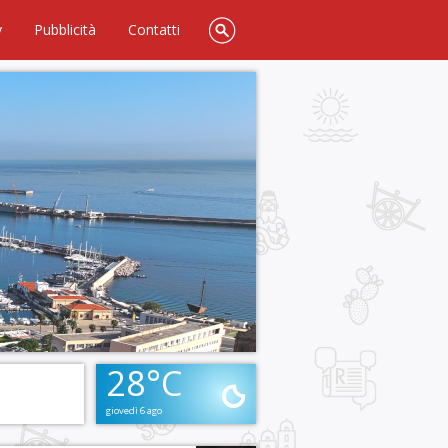
y
Pubblicità
Contatti
28°C
giovedì 6 ago