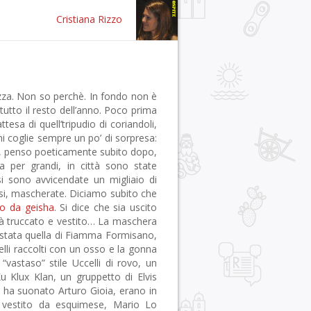
Cristiana Rizzo
ezza. Non so perchè. In fondo non è
utto il resto dell’anno. Poco prima
tesa di quell’tripudio di coriandoli,
mi coglie sempre un po’ di sorpresa:
i?”, penso poeticamente subito dopo,
 per grandi, in città sono state
i sono avvicendate un migliaio di
rsi, mascherate. Diciamo subito che
to da geisha
. Si dice che sia uscito
 già truccato e vestito… La maschera
 è stata quella di Fiamma Formisano,
pelli raccolti con un osso e la gonna
vastaso” stile Uccelli di rovo, un
 Klux Klan, un gruppetto di Elvis
cui ha suonato Arturo Gioia, erano in
 vestito da esquimese, Mario Lo