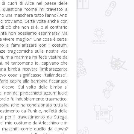
i cuori di Alice nel paese delle
a questione “come mi travesto a
iamo una maschera tutto l’anno? Anzi
ci troviamo. Certe volte anche con
 di ciò che non si è, o al contrario
ente non possiamo esprimere? Ma
 a vivere meglio?” Una cosa è certa:
o a familiarizzare con i costumi
nze tragicomiche sulla nostra vita
anni, mia mamma mi fece vestire da
i, nè tantomeno io, capivano che
 una bimba ricevere l’imbarazzante
o cosa significasse “tailandese”,
farlo capire alla bambina ficcanaso
, dicevo. Sul volto della bimba si
 non dei pinocchietti azzurri lucidi
’esordio fu indubbiamente traumatico.
ssina (che ha condizionato tutta la
vestimento da Punk e, nell’età della
ai per il travestimento da Strega.
del mio costume da Arlecchino e in
i maschili, come quello da clown?