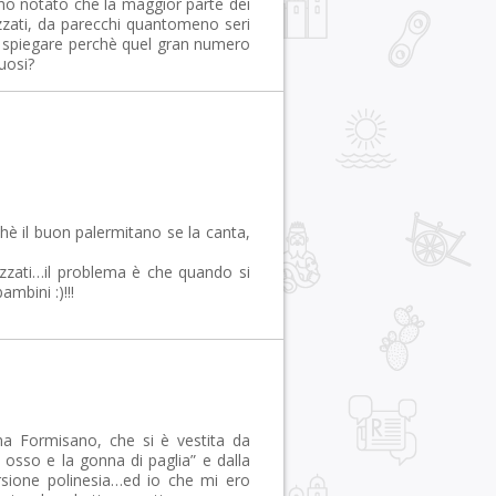
 ho notato che la maggior parte dei
zzati, da parecchi quantomeno seri
e spiegare perchè quel gran numero
uosi?
chè il buon palermitano se la canta,
azzati…il problema è che quando si
mbini :)!!!
a Formisano, che si è vestita da
un osso e la gonna di paglia” e dalla
ersione polinesia…ed io che mi ero