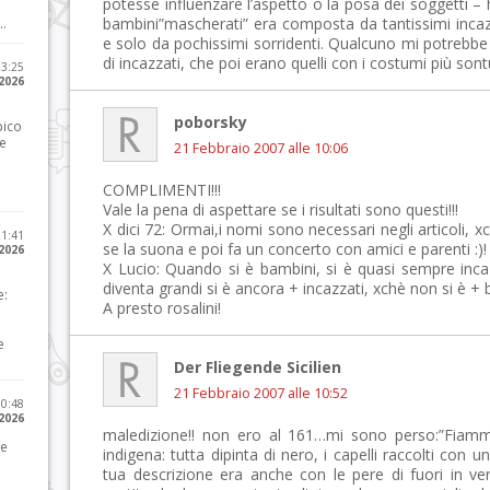
potesse influenzare l’aspetto o la posa dei soggetti –
bambini”mascherati” era composta da tantissimi inca
..
e solo da pochissimi sorridenti. Qualcuno mi potrebb
di incazzati, che poi erano quelli con i costumi più sont
23:25
 2026
poborsky
pico
he
21 Febbraio 2007 alle 10:06
COMPLIMENTI!!!
Vale la pena di aspettare se i risultati sono questi!!!
X dici 72: Ormai,i nomi sono necessari negli articoli, x
21:41
se la suona e poi fa un concerto con amici e parenti :)!
 2026
X Lucio: Quando si è bambini, si è quasi sempre inc
diventa grandi si è ancora + incazzati, xchè non si è + ba
e:
A presto rosalini!
e
Der Fliegende Sicilien
21 Febbraio 2007 alle 10:52
10:48
 2026
maledizione!! non ero al 161…mi sono perso:”Fiamm
 e
indigena: tutta dipinta di nero, i capelli raccolti con 
tua descrizione era anche con le pere di fuori in v