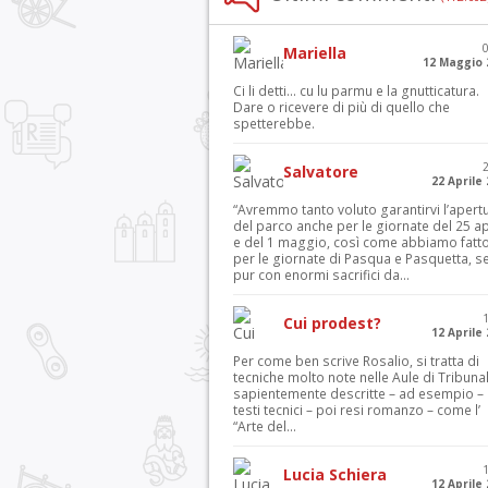
Mariella
12 Maggio 
Ci li detti… cu lu parmu e la gnutticatura.
Dare o ricevere di più di quello che
spetterebbe.
Salvatore
22 Aprile
“Avremmo tanto voluto garantirvi l’apert
del parco anche per le giornate del 25 ap
e del 1 maggio, così come abbiamo fatt
per le giornate di Pasqua e Pasquetta, s
pur con enormi sacrifici da...
Cui prodest?
12 Aprile
Per come ben scrive Rosalio, si tratta di
tecniche molto note nelle Aule di Tribuna
sapientemente descritte – ad esempio – 
testi tecnici – poi resi romanzo – come l’
“Arte del...
Lucia Schiera
12 Aprile