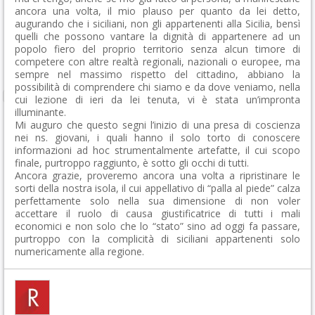
ancora una volta, il mio plauso per quanto da lei detto,
augurando che i siciliani, non gli appartenenti alla Sicilia, bensì
quelli che possono vantare la dignità di appartenere ad un
popolo fiero del proprio territorio senza alcun timore di
competere con altre realtà regionali, nazionali o europee, ma
sempre nel massimo rispetto del cittadino, abbiano la
possibilità di comprendere chi siamo e da dove veniamo, nella
cui lezione di ieri da lei tenuta, vi è stata un’impronta
illuminante.
Mi auguro che questo segni l’inizio di una presa di coscienza
nei ns. giovani, i quali hanno il solo torto di conoscere
informazioni ad hoc strumentalmente artefatte, il cui scopo
finale, purtroppo raggiunto, è sotto gli occhi di tutti.
Ancora grazie, proveremo ancora una volta a ripristinare le
sorti della nostra isola, il cui appellativo di “palla al piede” calza
perfettamente solo nella sua dimensione di non voler
accettare il ruolo di causa giustificatrice di tutti i mali
economici e non solo che lo “stato” sino ad oggi fa passare,
purtroppo con la complicità di siciliani appartenenti solo
numericamente alla regione.