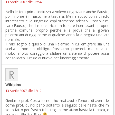
13 Aprile 2007 alle 06:54
Nella lettera prima indirizzata volevo ringraziare anche Fausto,
poi il nome è rimasto nella tastiera. Me ne scuso con il diretto
interessato e lo ringrazio esplicitamente adesso. Posso dirti,
caro Fausto, che il mio curriculum forse è interessante proprio
perché comune, proprio perché è la prova che ai giovani
palermitani di oggi come di qualche anno fa è negata una vita
normale.
Il mio sogno è quello di una Palermo in cui emigrare sia una
scelta e non un obbligo. Possiamo provarci, ma ci vuole
molto, molto coraggio a sfidare un sistema di potere assai
consolidato. Grazie di nuovo per l’incoraggiamento.
Wikipino
13 Aprile 2007 alle 12:12
Gent.mo prof. Costa io non ho mai avuto l’onore di avere lei
come prof. quindi parlo soltanto a seguito delle risate che mi
sono fatto per frasi attribuitegli come «Non basta la tecnica, ci
vuole un Bla-Bla-Bla».