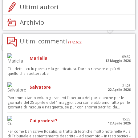
Ultimi autori
Archivio
Ultimi commenti
(172.602)
09:37
Mariella
12 Maggio 2026
Ci li detti… cu lu parmu e la gnutticatura. Dare o ricevere di più di
quello che spetterebbe.
21:23
Salvatore
22 Aprile 2026
“Avremmo tanto voluto garantirvi l’apertura del parco anche per le
giornate del 25 aprile e del 1 maggio, così come abbiamo fatto per le
giornate di Pasqua e Pasquetta, se pur con enormi sacrifici da...
15:28
Cui prodest?
12 Aprile 2026
Per come ben scrive Rosalio, si tratta di tecniche molto note nelle Aule
di Tribunale e sapientemente descritte – ad esempio – in testi tecnici –