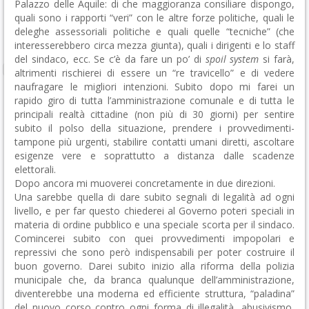
Palazzo delle Aquile: di che maggioranza consiliare dispongo,
quali sono i rapporti “veri” con le altre forze politiche, quali le
deleghe assessoriali politiche e quali quelle “tecniche” (che
interesserebbero circa mezza giunta), quali i dirigenti e lo staff
del sindaco, ecc. Se c’è da fare un po’ di
spoil system
si farà,
altrimenti rischierei di essere un “re travicello” e di vedere
naufragare le migliori intenzioni. Subito dopo mi farei un
rapido giro di tutta l’amministrazione comunale e di tutta le
principali realtà cittadine (non più di 30 giorni) per sentire
subito il polso della situazione, prendere i provvedimenti-
tampone più urgenti, stabilire contatti umani diretti, ascoltare
esigenze vere e soprattutto a distanza dalle scadenze
elettorali.
Dopo ancora mi muoverei concretamente in due direzioni.
Una sarebbe quella di dare subito segnali di legalità ad ogni
livello, e per far questo chiederei al Governo poteri speciali in
materia di ordine pubblico e una speciale scorta per il sindaco.
Comincerei subito con quei provvedimenti impopolari e
repressivi che sono però indispensabili per poter costruire il
buon governo. Darei subito inizio alla riforma della polizia
municipale che, da branca qualunque dell’amministrazione,
diventerebbe una moderna ed efficiente struttura, “paladina”
del nuovo corso contro ogni forma di illegalità, abusivismo,