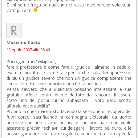
E chi se ne frega se qualcuno ci resta male perchè voleva un
voto più alto
Massimo Costa
13 Aprile 2007 alle 06:46
Poco gent.mo “wikipino”,
fare il professore è come fare il “giudice”, almeno in sede di
esami di profitto, e come tale penso che i cittadini apprezzino
di più un giudice severo che non un giudice compiacente che
cerca solo di essere popolare perché fa politica.
Pensa davvero che a qualcuno possano interessare le sue
gratuite offese contro di me dettate dal rancore di essere
stato uno dei pochi cui ho abbassato il voto dallo scritto
all’orale di contabilità?
Proprio in questi giorni sto facendo la sessione di recupero dei
fuori corso, sacrificando la campagna elettorale, da uomo
normale che non vive di politica e che non ha e non vuole
assistenti precari “schiavi” cui delegare il lavoro più duro, e le
posso garantire che non regalerò neanche un voto per la