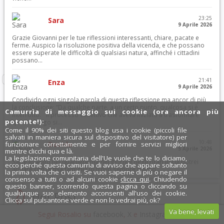
23:25
Sara
9 Aprile 2026
Grazie Giovanni per le tue riflessioni interessanti, chiare, pacate e
ferme. Auspico la risoluzione positiva della vicenda, e che possano
essere superate le difficoltà di qualsiasi natura, affinché i cittadini
possano...
21:41
Enza
9 Aprile 2026
Condivido ogni singola parola di questa riflessione ma ancor di più
la conclusione: “Da qualche parte, a un certo punto, qualcosa si è
Camurrìa di messaggio sui cookie (ora ancora più
interrotto. Il processo collettivo che aveva iniziato a trasformare
potente!):
questo luogo si...
Come il 90% dei siti questo blog usa i cookie (piccoli file
salvati in maniera sicura sul dispositivo del visitatore) per
10:48
funzionare correttamente e per fornire servizi migliori
Davide
5 Aprile 2026
mentre clicchi qua e là.
La legislazione comunitaria dell'Ue vuole che te lo diciamo,
Salve io abito nel quartiere ma nei giorni e negli orari in cui potrei
ecco perché questa camurrìa di avviso che appare soltanto
andare con la mia famiglia lo trovo sempre chiuso..
la prima volta che ci visiti. Se vuoi saperne di più o negare il
consenso a tutti o ad alcuni cookie
clicca qui
. Chiudendo
questo banner, scorrendo questa pagina o cliccando su
qualunque suo elemento acconsenti all'uso dei cookie.
Hot Post
Clicca sul pulsantone verde e non lo vedrai più, ok?
Va bene, levati
Segui Rosalio su
facebook
,
X
e
Instagram
x
30 giorni
7 giorni
Oggi / 24 ore