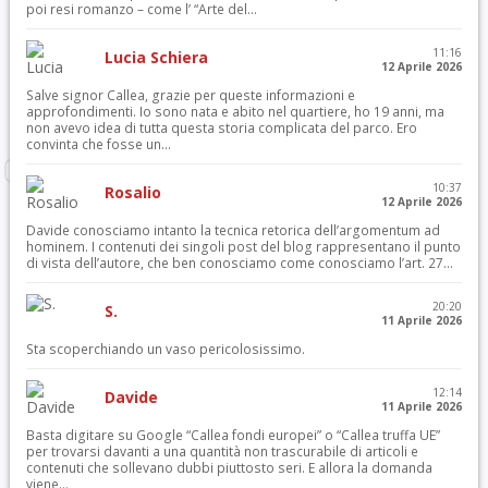
poi resi romanzo – come l’ “Arte del...
11:16
Lucia Schiera
12 Aprile 2026
Salve signor Callea, grazie per queste informazioni e
approfondimenti. Io sono nata e abito nel quartiere, ho 19 anni, ma
non avevo idea di tutta questa storia complicata del parco. Ero
convinta che fosse un...
10:37
Rosalio
12 Aprile 2026
Davide conosciamo intanto la tecnica retorica dell’argomentum ad
hominem. I contenuti dei singoli post del blog rappresentano il punto
di vista dell’autore, che ben conosciamo come conosciamo l’art. 27...
20:20
S.
11 Aprile 2026
Sta scoperchiando un vaso pericolosissimo.
12:14
Davide
11 Aprile 2026
Basta digitare su Google “Callea fondi europei” o “Callea truffa UE”
per trovarsi davanti a una quantità non trascurabile di articoli e
contenuti che sollevano dubbi piuttosto seri. E allora la domanda
viene...