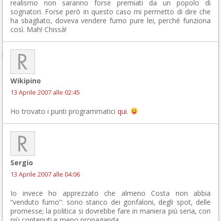
realismo non saranno forse premiati da un popolo di
sognatori. Forse però in questo caso mi permetto di dire che
ha sbagliato, doveva vendere fumo pure lei, perché funziona
così. Mah! Chissà!
Wikipino
13 Aprile 2007 alle 02:45
Ho trovato i punti programmatici
qui
.
Sergio
13 Aprile 2007 alle 04:06
Io invece ho apprezzato che almeno Costa non abbia
“venduto fumo”: sono stanco dei gonfaloni, degli spot, delle
promesse; la politica si dovrebbe fare in maniera più seria, con
più contenuti e meno propaganda.