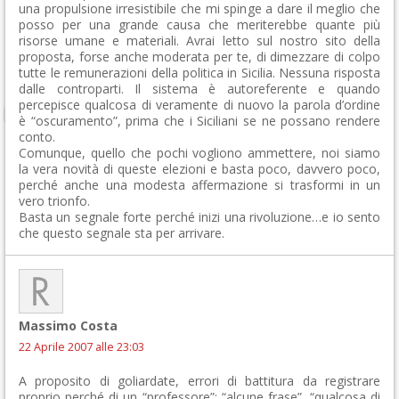
una propulsione irresistibile che mi spinge a dare il meglio che
posso per una grande causa che meriterebbe quante più
risorse umane e materiali. Avrai letto sul nostro sito della
proposta, forse anche moderata per te, di dimezzare di colpo
tutte le remunerazioni della politica in Sicilia. Nessuna risposta
dalle controparti. Il sistema è autoreferente e quando
percepisce qualcosa di veramente di nuovo la parola d’ordine
è “oscuramento”, prima che i Siciliani se ne possano rendere
conto.
Comunque, quello che pochi vogliono ammettere, noi siamo
la vera novità di queste elezioni e basta poco, davvero poco,
perché anche una modesta affermazione si trasformi in un
vero trionfo.
Basta un segnale forte perché inizi una rivoluzione…e io sento
che questo segnale sta per arrivare.
Massimo Costa
22 Aprile 2007 alle 23:03
A proposito di goliardate, errori di battitura da registrare
proprio perché di un “professore”: “alcune frase”, “qualcosa di