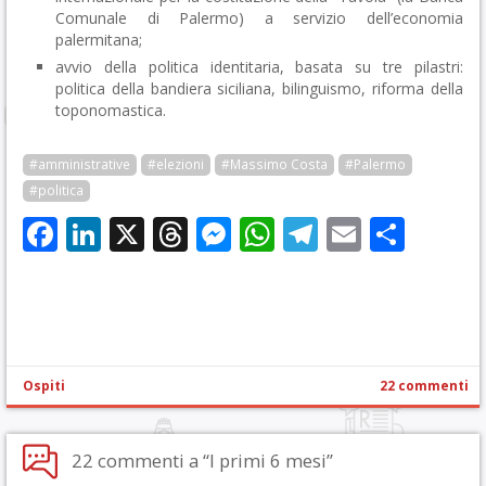
Comunale di Palermo) a servizio dell’economia
palermitana;
avvio della politica identitaria, basata su tre pilastri:
politica della bandiera siciliana, bilinguismo, riforma della
toponomastica.
#amministrative
#elezioni
#Massimo Costa
#Palermo
#politica
Facebook
LinkedIn
X
Threads
Messenger
WhatsApp
Telegram
Email
Cond
Ospiti
22 commenti
22 commenti a “I primi 6 mesi”