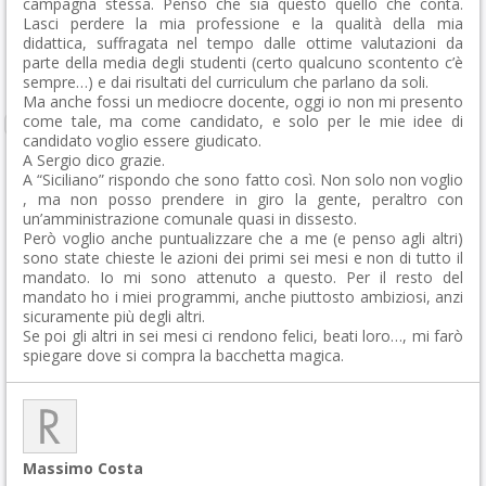
campagna stessa. Penso che sia questo quello che conta.
Lasci perdere la mia professione e la qualità della mia
didattica, suffragata nel tempo dalle ottime valutazioni da
parte della media degli studenti (certo qualcuno scontento c’è
sempre…) e dai risultati del curriculum che parlano da soli.
Ma anche fossi un mediocre docente, oggi io non mi presento
come tale, ma come candidato, e solo per le mie idee di
candidato voglio essere giudicato.
A Sergio dico grazie.
A “Siciliano” rispondo che sono fatto così. Non solo non voglio
, ma non posso prendere in giro la gente, peraltro con
un’amministrazione comunale quasi in dissesto.
Però voglio anche puntualizzare che a me (e penso agli altri)
sono state chieste le azioni dei primi sei mesi e non di tutto il
mandato. Io mi sono attenuto a questo. Per il resto del
mandato ho i miei programmi, anche piuttosto ambiziosi, anzi
sicuramente più degli altri.
Se poi gli altri in sei mesi ci rendono felici, beati loro…, mi farò
spiegare dove si compra la bacchetta magica.
Massimo Costa