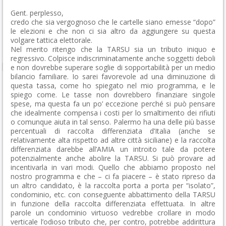
Gent. perplesso,
credo che sia vergognoso che le cartelle siano emesse “dopo”
le elezioni e che non ci sia altro da aggiungere su questa
volgare tattica elettorale.
Nel merito ritengo che la TARSU sia un tributo iniquo e
regressivo. Colpisce indiscriminatamente anche soggetti deboli
e non dovrebbe superare soglie di sopportabilità per un medio
bilancio familiare. Io sarei favorevole ad una diminuzione di
questa tassa, come ho spiegato nel mio programma, e le
spiego come. Le tasse non dovrebbero finanziare singole
spese, ma questa fa un po’ eccezione perché si può pensare
che idealmente compensa i costi per lo smaltimento dei rifiuti
o comunque aiuta in tal senso. Palermo ha una delle più basse
percentuali di raccolta differenziata d’Italia (anche se
relativamente alta rispetto ad altre città siciliane) e la raccolta
differenziata darebbe all’AMIA un introito tale da potere
potenzialmente anche abolire la TARSU. Si può provare ad
incentivarla in vari modi. Quello che abbiamo proposto nel
nostro programma e che – ci fa piacere – è stato ripreso da
un altro candidato, è la raccolta porta a porta per “isolato”,
condominio, etc. con conseguente abbattimento della TARSU
in funzione della raccolta differenziata effettuata. In altre
parole un condominio virtuoso vedrebbe crollare in modo
verticale l’odioso tributo che, per contro, potrebbe addirittura