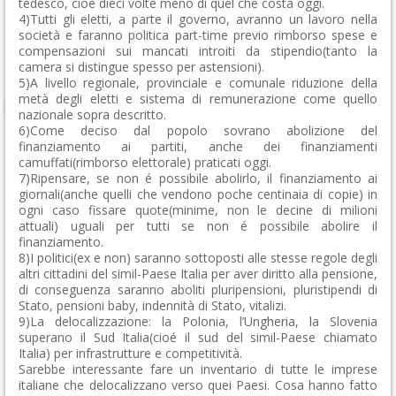
tedesco, cioè dieci volte meno di quel che costa oggi.
4)Tutti gli eletti, a parte il governo, avranno un lavoro nella
società e faranno politica part-time previo rimborso spese e
compensazioni sui mancati introiti da stipendio(tanto la
camera si distingue spesso per astensioni).
5)A livello regionale, provinciale e comunale riduzione della
metà degli eletti e sistema di remunerazione come quello
nazionale sopra descritto.
6)Come deciso dal popolo sovrano abolizione del
finanziamento ai partiti, anche dei finanziamenti
camuffati(rimborso elettorale) praticati oggi.
7)Ripensare, se non é possibile abolirlo, il finanziamento ai
giornali(anche quelli che vendono poche centinaia di copie) in
ogni caso fissare quote(minime, non le decine di milioni
attuali) uguali per tutti se non é possibile abolire il
finanziamento.
8)I politici(ex e non) saranno sottoposti alle stesse regole degli
altri cittadini del simil-Paese Italia per aver diritto alla pensione,
di conseguenza saranno aboliti pluripensioni, pluristipendi di
Stato, pensioni baby, indennità di Stato, vitalizi.
9)La delocalizzazione: la Polonia, l’Ungheria, la Slovenia
superano il Sud Italia(cioé il sud del simil-Paese chiamato
Italia) per infrastrutture e competitività.
Sarebbe interessante fare un inventario di tutte le imprese
italiane che delocalizzano verso quei Paesi. Cosa hanno fatto