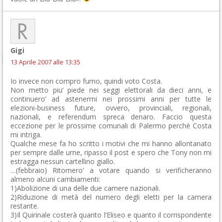
Gigi
13 Aprile 2007 alle 13:35
Io invece non compro fumo, quindi voto Costa.
Non metto piu’ piede nei seggi elettorali da dieci anni, e
continuero’ ad astenermi nei prossimi anni per tutte le
elezioni-business future, ovvero, provinciali, regionali,
nazionali, e referendum spreca denaro. Faccio questa
eccezione per le prossime comunali di Palermo perchè Costa
mi intriga.
Qualche mese fa ho scritto i motivi che mi hanno allontanato
per sempre dalle urne, ripasso il post e spero che Tony non mi
estragga nessun cartellino giallo.
…(febbraio) Ritornero’ a votare quando si verificheranno
almeno alcuni cambiamenti:
1)Abolizione di una delle due camere nazionali.
2)Riduzione di metà del numero degli eletti per la camera
restante.
3)Il Quirinale costerà quanto l’Eliseo e quanto il corrispondente