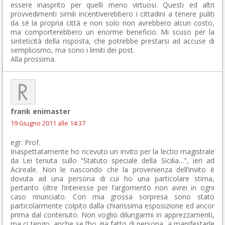
essere inasprito per quelli meno virtuosi. Questi ed altri
provvedimenti simili incentiverebbero i cittadini a tenere puliti
da sé la propria città e non solo non avrebbero alcun costo,
ma comporterebbero un enorme beneficio. Mi scuso per la
sinteticità della risposta, che potrebbe prestarsi ad accuse di
semplicismo, ma sono i limiti dei post.
Alla prossima.
frank enimaster
19 Giugno 2011 alle 14:37
egr. Prof.
Inaspettatamente ho ricevuto un invito per la lectio magistrale
da Lei tenuta sullo “Statuto speciale della Sicilia…”, ieri ad
Acireale. Non le nascondo che la provenienza dell’invito è
dovuta ad una persona di cui ho una particolare stima,
pertanto oltre l’interesse per l’argomento non avrei in ogni
caso rinunciato. Con mia grossa sorpresa sono stato
particolarmente colpito dalla chiarissima esposizione ed ancor
prima dal contenuto. Non voglio dilungarmi in apprezzamenti,
ma ci tengo, anche se l’ho gia fatto di persona, a manifestarle