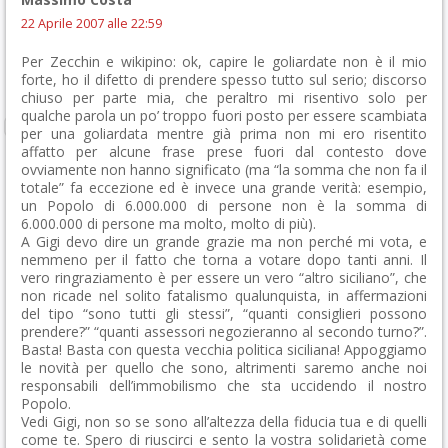
22 Aprile 2007 alle 22:59
Per Zecchin e wikipino: ok, capire le goliardate non è il mio
forte, ho il difetto di prendere spesso tutto sul serio; discorso
chiuso per parte mia, che peraltro mi risentivo solo per
qualche parola un po’ troppo fuori posto per essere scambiata
per una goliardata mentre già prima non mi ero risentito
affatto per alcune frase prese fuori dal contesto dove
ovviamente non hanno significato (ma “la somma che non fa il
totale” fa eccezione ed è invece una grande verità: esempio,
un Popolo di 6.000.000 di persone non è la somma di
6.000.000 di persone ma molto, molto di più).
A Gigi devo dire un grande grazie ma non perché mi vota, e
nemmeno per il fatto che torna a votare dopo tanti anni. Il
vero ringraziamento è per essere un vero “altro siciliano”, che
non ricade nel solito fatalismo qualunquista, in affermazioni
del tipo “sono tutti gli stessi”, “quanti consiglieri possono
prendere?” “quanti assessori negozieranno al secondo turno?”.
Basta! Basta con questa vecchia politica siciliana! Appoggiamo
le novità per quello che sono, altrimenti saremo anche noi
responsabili dell’immobilismo che sta uccidendo il nostro
Popolo.
Vedi Gigi, non so se sono all’altezza della fiducia tua e di quelli
come te. Spero di riuscirci e sento la vostra solidarietà come