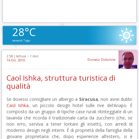
28°C
venerdì 7 ago
2:58 |
lettura ~
1
min.
Donato Didonna
16 Dic 2010
Caol Ishka, struttura turistica di
qualità
Se dovessi consigliare un albergo a
Siracusa
, non avrei dubbi:
Caol Ishka
, un piccolo design hotel sulle rive del’Anapo. È
composto da un gruppo di tipiche case rurali ritinteggiate di un
lavanda che ricorda il tradizionale carta da zucchero (che, se
non erro, serviva a tener lontani gli insetti), con arredi di
moderno design negli interni. È di proprietà della famiglia della
giovane proprietaria che, dopo esperienze all’estero, si è