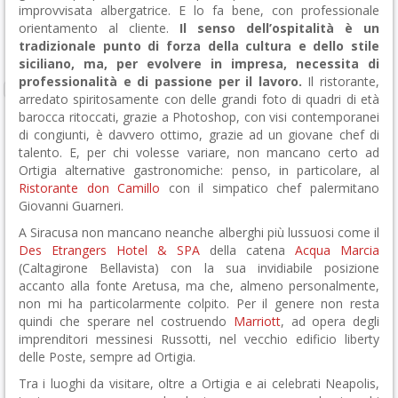
improvvisata albergatrice. E lo fa bene, con professionale
orientamento al cliente.
Il senso dell’ospitalità è un
tradizionale punto di forza della cultura e dello stile
siciliano, ma, per evolvere in impresa, necessita di
professionalità e di passione per il lavoro.
Il ristorante,
arredato spiritosamente con delle grandi foto di quadri di età
barocca ritoccati, grazie a Photoshop, con visi contemporanei
di congiunti, è davvero ottimo, grazie ad un giovane chef di
talento. E, per chi volesse variare, non mancano certo ad
Ortigia alternative gastronomiche: penso, in particolare, al
Ristorante don Camillo
con il simpatico chef palermitano
Giovanni Guarneri.
A Siracusa non mancano neanche alberghi più lussuosi come il
Des Etrangers Hotel & SPA
della catena
Acqua Marcia
(Caltagirone Bellavista) con la sua invidiabile posizione
accanto alla fonte Aretusa, ma che, almeno personalmente,
non mi ha particolarmente colpito. Per il genere non resta
quindi che sperare nel costruendo
Marriott
, ad opera degli
imprenditori messinesi Russotti, nel vecchio edificio liberty
delle Poste, sempre ad Ortigia.
Tra i luoghi da visitare, oltre a Ortigia e ai celebrati Neapolis,