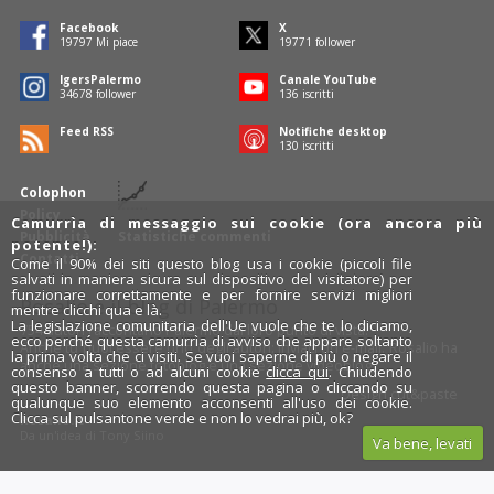
Facebook
X
19797
Mi piace
19771
follower
IgersPalermo
Canale YouTube
34678
follower
136
iscritti
Feed RSS
Notifiche desktop
130
iscritti
Colophon
Policy
Camurrìa di messaggio sui cookie (ora ancora più
Pubblicità
Statistiche commenti
potente!):
Contatti
Come il 90% dei siti questo blog usa i cookie (piccoli file
salvati in maniera sicura sul dispositivo del visitatore) per
funzionare correttamente e per fornire servizi migliori
Rosalio è il blog di Palermo
mentre clicchi qua e là.
La legislazione comunitaria dell'Ue vuole che te lo diciamo,
754 autori
raccontano Palermo dal loro punto di vista.
ecco perché questa camurrìa di avviso che appare soltanto
Anche tu puoi essere uno degli autori: inviaci un'
e-mail
. Rosalio ha
la prima volta che ci visiti. Se vuoi saperne di più o negare il
anche una sezione
fotoblog
e una sezione
videoblog
.
consenso a tutti o ad alcuni cookie
clicca qui
. Chiudendo
questo banner, scorrendo questa pagina o cliccando su
Design
cut&paste
qualunque suo elemento acconsenti all'uso dei cookie.
Clicca sul pulsantone verde e non lo vedrai più, ok?
Rosalio.it
Da un'idea di
Tony Siino
Va bene, levati
Segui Rosalio su
facebook
,
X
e
Instagram
x