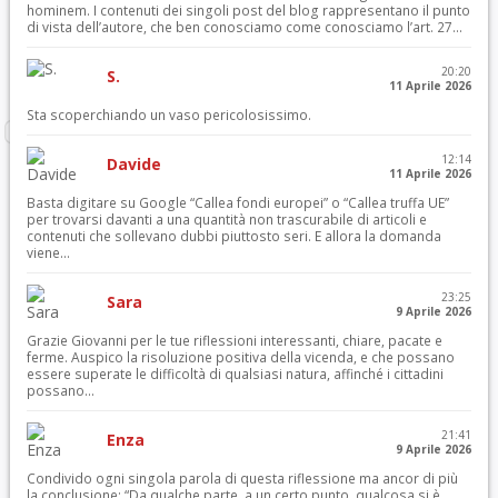
hominem. I contenuti dei singoli post del blog rappresentano il punto
di vista dell’autore, che ben conosciamo come conosciamo l’art. 27...
20:20
S.
11 Aprile 2026
Sta scoperchiando un vaso pericolosissimo.
12:14
Davide
11 Aprile 2026
Basta digitare su Google “Callea fondi europei” o “Callea truffa UE”
per trovarsi davanti a una quantità non trascurabile di articoli e
contenuti che sollevano dubbi piuttosto seri. E allora la domanda
viene...
23:25
Sara
9 Aprile 2026
Grazie Giovanni per le tue riflessioni interessanti, chiare, pacate e
ferme. Auspico la risoluzione positiva della vicenda, e che possano
essere superate le difficoltà di qualsiasi natura, affinché i cittadini
possano...
21:41
Enza
9 Aprile 2026
Condivido ogni singola parola di questa riflessione ma ancor di più
la conclusione: “Da qualche parte, a un certo punto, qualcosa si è