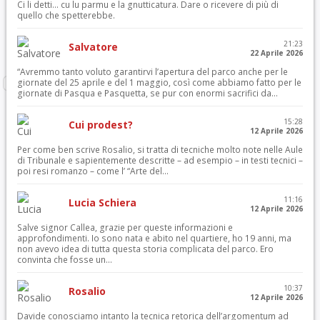
Ci li detti… cu lu parmu e la gnutticatura. Dare o ricevere di più di
quello che spetterebbe.
21:23
Salvatore
22 Aprile 2026
“Avremmo tanto voluto garantirvi l’apertura del parco anche per le
giornate del 25 aprile e del 1 maggio, così come abbiamo fatto per le
giornate di Pasqua e Pasquetta, se pur con enormi sacrifici da...
15:28
Cui prodest?
12 Aprile 2026
Per come ben scrive Rosalio, si tratta di tecniche molto note nelle Aule
di Tribunale e sapientemente descritte – ad esempio – in testi tecnici –
poi resi romanzo – come l’ “Arte del...
11:16
Lucia Schiera
12 Aprile 2026
Salve signor Callea, grazie per queste informazioni e
approfondimenti. Io sono nata e abito nel quartiere, ho 19 anni, ma
non avevo idea di tutta questa storia complicata del parco. Ero
convinta che fosse un...
10:37
Rosalio
12 Aprile 2026
Davide conosciamo intanto la tecnica retorica dell’argomentum ad