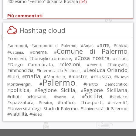
402esimo “Festino” di Santa Rosalia
(54)
Più commentati
Hashtag cloud
arte
calcio
#
, #
, #
, #
, #
,
aeroporti
aeroporto di Palermo
Amat
Comune di Palermo
#
, #
cinema
, #
,
Catania
Cosa nostra
#
concerti
, #
Consiglio comunale
, #
, #
,
cultura
elezioni
Diego Cammarata
#
, #
, #
, #
,
eventi
fotografia
Leoluca Orlando
immondizia
#
, #
, #
, #
,
Internet
la Feltrinelli
mafia
musica
libri
mostre
#
, #
, #
Mondello
, #
, #
, #
Nuovo
Palermo
, #
, #
,
Montevergini
Partito Democratico
politica
Regione Sicilia
Regione Siciliana
#
, #
, #
,
Sicilia
Rosalio
rifiuti
#
, #
, #
, #
, #
sindaco
,
serie A
spazzatura
trasporti
#
, #
, #
traffico
, #
, #
,
teatro
università
Università degli Studi di Palermo
Università di Palermo
#
, #
,
viabilità
#
, #
video