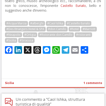
teatro greco, museo archeologico ecc., raccomanderei, a chi
non lo conoscesse, l’imponente
Castello Eurialo
, bello e
suggestivo anche d’inverno.
#Acqua Marcia
#alberghi
#Caol Ishka
#Castello Eurialo
#Des Etrangers Hotel & SPA
#don Camillo
#hotel
#Marriott
#Neapolis
#Ortigia
#Ristorante don Camillo
#ristoranti
#Sicilia
#Siracusa
Facebook
LinkedIn
X
Threads
Messenger
WhatsApp
Telegram
Email
Cond
Sicilia
1 commento
Un commento a “Caol Ishka, struttura
turistica di qualità”