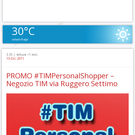
30°C
sabato 8 ago
3:35 |
lettura <1 min.
10 Dic 2011
PROMO #TIMPersonalShopper –
Negozio TIM via Ruggero Settimo