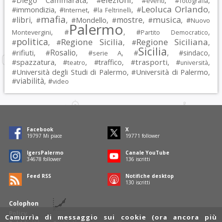
Diego Cammarata
#
, #
, #
, #
,
eventi
fotografia
Leoluca Orlando
immondizia
#
, #
, #
, #
,
Internet
la Feltrinelli
mafia
musica
libri
mostre
#
, #
, #
Mondello
, #
, #
, #
Nuovo
Palermo
, #
, #
,
Montevergini
Partito Democratico
politica
Regione Sicilia
Regione Siciliana
#
, #
, #
,
Sicilia
Rosalio
rifiuti
#
, #
, #
, #
, #
sindaco
,
serie A
spazzatura
trasporti
#
, #
, #
traffico
, #
, #
,
teatro
università
Università degli Studi di Palermo
Università di Palermo
#
, #
,
viabilità
#
, #
video
Facebook
X
19797
Mi piace
19771
follower
IgersPalermo
Canale YouTube
34678
follower
136
iscritti
Feed RSS
Notifiche desktop
130
iscritti
Colophon
Policy
Camurrìa di messaggio sui cookie (ora ancora più