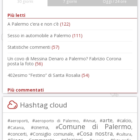
30 giorni
7 giorni
Oggi / 24 ore
Più letti
A Palermo c’era e non c’è
(122)
Sesso in automobile a Palermo
(111)
Statistiche commenti
(57)
Un covo di Messina Denaro a Palermo? Fabrizio Corona
posta la foto
(56)
402esimo “Festino” di Santa Rosalia
(54)
Più commentati
Hashtag cloud
arte
calcio
#
, #
, #
, #
, #
,
aeroporti
aeroporto di Palermo
Amat
Comune di Palermo
#
, #
cinema
, #
,
Catania
Cosa nostra
#
concerti
, #
Consiglio comunale
, #
, #
,
cultura
elezioni