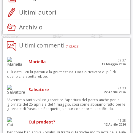
Ultimi autori
Archivio
Ultimi commenti
(172.602)
09:37
Mariella
12 Maggio 2026
Ci li detti… cu lu parmu e la gnutticatura. Dare o ricevere di più di
quello che spetterebbe.
21:23
Salvatore
22 Aprile 2026
“Avremmo tanto voluto garantirvi l’apertura del parco anche per le
giornate del 25 aprile e del 1 maggio, così come abbiamo fatto per le
giornate di Pasqua e Pasquetta, se pur con enormi sacrifici da...
15:28
Cui prodest?
12 Aprile 2026
Per come ben scrive Rosalio, si tratta di tecniche molto note nelle Aule