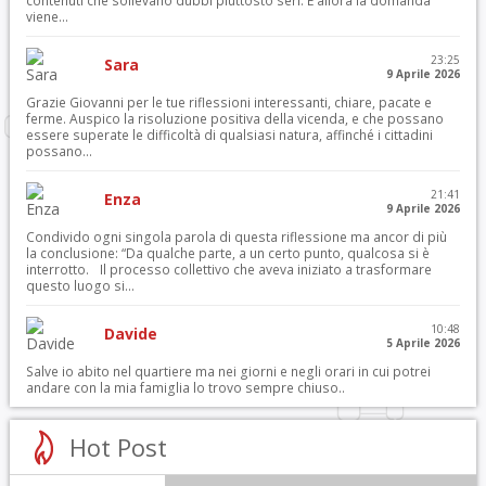
contenuti che sollevano dubbi piuttosto seri. E allora la domanda
viene...
23:25
Sara
9 Aprile 2026
Grazie Giovanni per le tue riflessioni interessanti, chiare, pacate e
ferme. Auspico la risoluzione positiva della vicenda, e che possano
essere superate le difficoltà di qualsiasi natura, affinché i cittadini
possano...
21:41
Enza
9 Aprile 2026
Condivido ogni singola parola di questa riflessione ma ancor di più
la conclusione: “Da qualche parte, a un certo punto, qualcosa si è
interrotto. Il processo collettivo che aveva iniziato a trasformare
questo luogo si...
10:48
Davide
5 Aprile 2026
Salve io abito nel quartiere ma nei giorni e negli orari in cui potrei
andare con la mia famiglia lo trovo sempre chiuso..
Hot Post