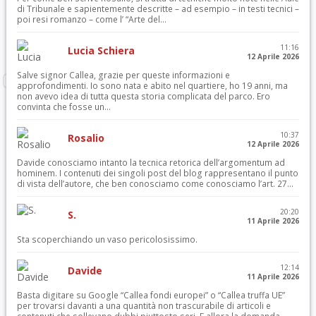
di Tribunale e sapientemente descritte – ad esempio – in testi tecnici –
poi resi romanzo – come l’ “Arte del...
11:16
Lucia Schiera
12 Aprile 2026
Salve signor Callea, grazie per queste informazioni e
approfondimenti. Io sono nata e abito nel quartiere, ho 19 anni, ma
non avevo idea di tutta questa storia complicata del parco. Ero
convinta che fosse un...
10:37
Rosalio
12 Aprile 2026
Davide conosciamo intanto la tecnica retorica dell’argomentum ad
hominem. I contenuti dei singoli post del blog rappresentano il punto
di vista dell’autore, che ben conosciamo come conosciamo l’art. 27...
20:20
S.
11 Aprile 2026
Sta scoperchiando un vaso pericolosissimo.
12:14
Davide
11 Aprile 2026
Basta digitare su Google “Callea fondi europei” o “Callea truffa UE”
per trovarsi davanti a una quantità non trascurabile di articoli e