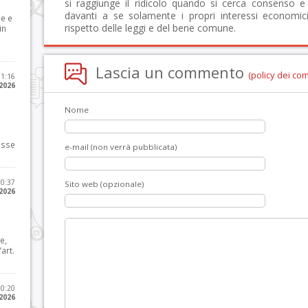
si raggiunge il ridicolo quando si cerca consenso 
davanti a se solamente i propri interessi economici
le e
rispetto delle leggi e del bene comune.
in
Lascia un commento
(policy dei co
11:16
 2026
Nome
osse
e-mail (non verrà pubblicata)
10:37
Sito web (opzionale)
 2026
e,
art.
20:20
 2026