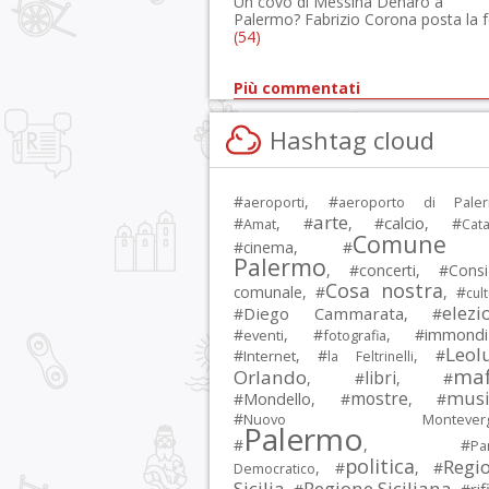
Un covo di Messina Denaro a
Palermo? Fabrizio Corona posta la 
(54)
Più commentati
Hashtag cloud
#
, #
aeroporti
aeroporto di Pale
arte
calcio
#
, #
, #
, #
Amat
Cata
Comune 
#
cinema
, #
Palermo
, #
concerti
, #
Consi
Cosa nostra
comunale
, #
, #
cul
elezi
Diego Cammarata
#
, #
immondi
#
, #
, #
eventi
fotografia
Leol
#
, #
, #
Internet
la Feltrinelli
maf
Orlando
libri
, #
, #
musi
mostre
#
Mondello
, #
, #
#
Nuovo Montevergi
Palermo
#
, #
Par
politica
Regi
, #
, #
Democratico
Sicilia
Regione Siciliana