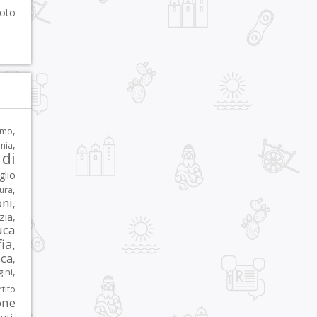
foto
,
rmo
,
nia
di
glio
,
tura
oni
,
zia
,
uca
ia
,
ca
,
,
ni
tito
one