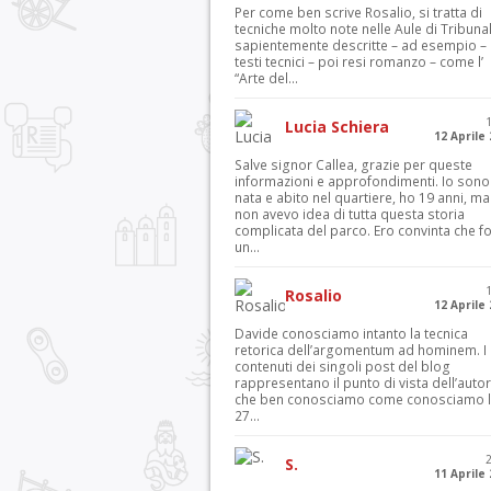
Per come ben scrive Rosalio, si tratta di
tecniche molto note nelle Aule di Tribuna
sapientemente descritte – ad esempio – 
testi tecnici – poi resi romanzo – come l’
“Arte del...
Lucia Schiera
12 Aprile
Salve signor Callea, grazie per queste
informazioni e approfondimenti. Io sono
nata e abito nel quartiere, ho 19 anni, ma
non avevo idea di tutta questa storia
complicata del parco. Ero convinta che f
un...
Rosalio
12 Aprile
Davide conosciamo intanto la tecnica
retorica dell’argomentum ad hominem. I
contenuti dei singoli post del blog
rappresentano il punto di vista dell’autor
che ben conosciamo come conosciamo l’
27...
S.
11 Aprile