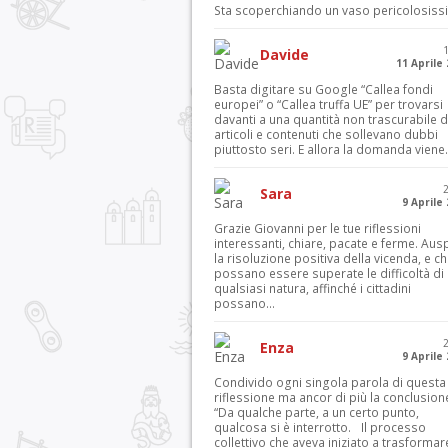
Sta scoperchiando un vaso pericolosiss
Davide
11 Aprile
Basta digitare su Google “Callea fondi
europei” o “Callea truffa UE” per trovarsi
davanti a una quantità non trascurabile d
articoli e contenuti che sollevano dubbi
piuttosto seri. E allora la domanda viene.
Sara
9 Aprile
Grazie Giovanni per le tue riflessioni
interessanti, chiare, pacate e ferme. Aus
la risoluzione positiva della vicenda, e c
possano essere superate le difficoltà di
qualsiasi natura, affinché i cittadini
possano...
Enza
9 Aprile
Condivido ogni singola parola di questa
riflessione ma ancor di più la conclusion
“Da qualche parte, a un certo punto,
qualcosa si è interrotto. Il processo
collettivo che aveva iniziato a trasformar