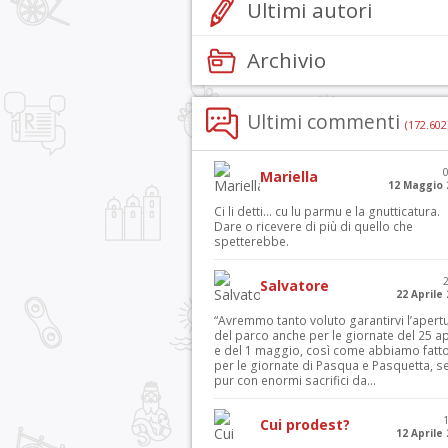
Ultimi autori
Archivio
Ultimi commenti
(172.602
Mariella
12 Maggio 
Ci li detti… cu lu parmu e la gnutticatura.
Dare o ricevere di più di quello che
spetterebbe.
Salvatore
22 Aprile
“Avremmo tanto voluto garantirvi l’apert
del parco anche per le giornate del 25 ap
e del 1 maggio, così come abbiamo fatt
per le giornate di Pasqua e Pasquetta, s
pur con enormi sacrifici da...
Cui prodest?
12 Aprile