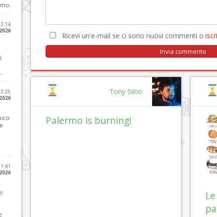
imo.
12:14
 2026
Ricevi un'e-mail se ci sono nuovi commenti o
iscri
i
..
Tony Siino
23:25
 2026
pico
Palermo is burning!
he
21:41
 2026
e:
Le
pa
e