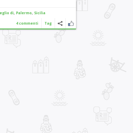
,
,
eglio di
Palermo
Sicilia
4 commenti
Tag