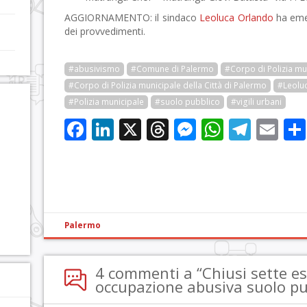
AGGIORNAMENTO: il sindaco
Leoluca Orlando
ha eme
dei provvedimenti.
#abusivismo
#Comune di Palermo
#Corpo di Polizia mu
#Corpo di Polizia municipale della Città di Palermo
#Leolu
#Polizia municipale
#suolo pubblico
#vigili urbani
Facebook
LinkedIn
X
Threads
Messenge
WhatsA
Tele
Em
Palermo
4 commenti a “Chiusi sette es
occupazione abusiva suolo pu