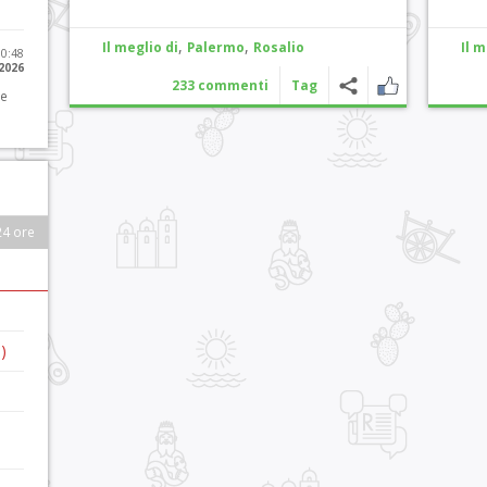
,
,
Il meglio di
Palermo
Rosalio
Il m
10:48
 2026
233 commenti
Tag
 e
24 ore
)