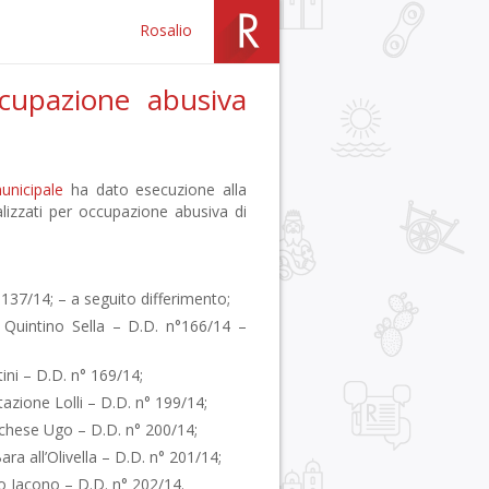
Rosalio
ccupazione abusiva
unicipale
ha dato esecuzione alla
balizzati per occupazione abusiva di
 137/14; – a seguito differimento;
 Quintino Sella – D.D. n°166/14 –
ni – D.D. n° 169/14;
azione Lolli – D.D. n° 199/14;
chese Ugo – D.D. n° 200/14;
ra all’Olivella – D.D. n° 201/14;
o Jacono – D.D. n° 202/14.