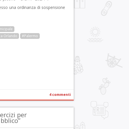
sso una ordinanza di sospensione
nicipale
ca Orlando
#Palermo
r
pp
gram
ail
Condividi
4 commenti
ercizi per
bblico”