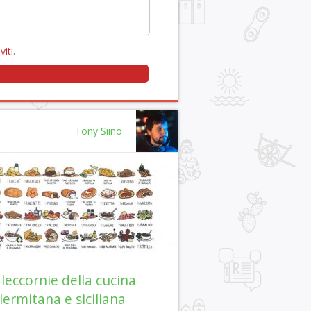
viti
.
Tony Siino
 leccornie della cucina
lermitana e siciliana