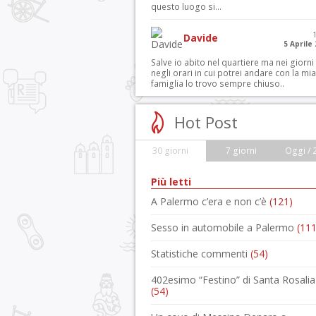
questo luogo si...
Davide
5 Aprile
Salve io abito nel quartiere ma nei giorni
negli orari in cui potrei andare con la mia
famiglia lo trovo sempre chiuso..
Hot Post
30 giorni
7 giorni
Oggi / 
Più letti
A Palermo c’era e non c’è
(121)
Sesso in automobile a Palermo
(111
Statistiche commenti
(54)
402esimo “Festino” di Santa Rosalia
(54)