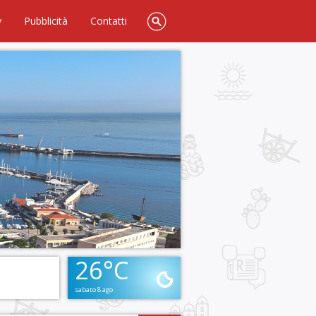
y
Pubblicità
Contatti
26°C
sabato 8 ago