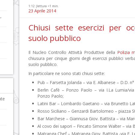
1:12 |
lettura <1 min.
23 Aprile 2014
,
Chiusi sette esercizi per o
suolo pubblico
Il Nucleo Controllo Attività Produttive della
Polizia m
chiusura per cinque giorni degli esercizi pubblici ver
suolo pubblico.
In particolare ne sono stati chiusi sette:
Pub – Farsetta Jolanda – via E. Albanese – D.D. n°
Berlin Cafè – Ponzo Paolo – via I.La Lumia/via
Ponzo Paolo;
nte
Latini Bar – Lombardo Gaetano – via Brunetto Lati
Rosso Siciliano – Genzardi Bartolomeo – piazza St
Bar Marchese – Giannusa Giov. Battista – via Mar
Al covo dei sapori – Fincato Simone Walter – via Ba
Matranga Chef – Matranga Giov. Battista -via F. L