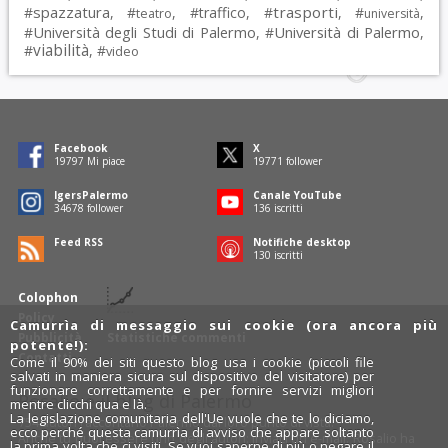
spazzatura
trasporti
#
, #
, #
traffico
, #
, #
,
teatro
università
Università degli Studi di Palermo
Università di Palermo
#
, #
,
viabilità
#
, #
video
Facebook
X
19797
Mi piace
19771
follower
IgersPalermo
Canale YouTube
34678
follower
136
iscritti
Feed RSS
Notifiche desktop
130
iscritti
Colophon
Policy
Camurrìa di messaggio sui cookie (ora ancora più
Pubblicità
Statistiche commenti
potente!):
Contatti
Come il 90% dei siti questo blog usa i cookie (piccoli file
salvati in maniera sicura sul dispositivo del visitatore) per
funzionare correttamente e per fornire servizi migliori
Rosalio è il blog di Palermo
mentre clicchi qua e là.
La legislazione comunitaria dell'Ue vuole che te lo diciamo,
754 autori
raccontano Palermo dal loro punto di vista.
ecco perché questa camurrìa di avviso che appare soltanto
Anche tu puoi essere uno degli autori: inviaci un'
e-mail
. Rosalio ha
la prima volta che ci visiti. Se vuoi saperne di più o negare il