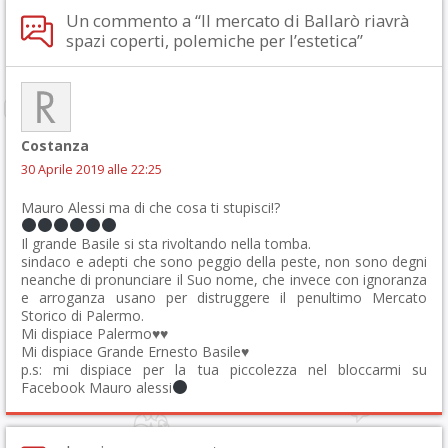
Un commento a “Il mercato di Ballarò riavrà
spazi coperti, polemiche per l’estetica”
Costanza
30 Aprile 2019 alle 22:25
Mauro Alessi ma di che cosa ti stupisci!?
Il grande Basile si sta rivoltando nella tomba.
sindaco e adepti che sono peggio della peste, non sono degni
neanche di pronunciare il Suo nome, che invece con ignoranza
e arroganza usano per distruggere il penultimo Mercato
Storico di Palermo.
Mi dispiace Palermo♥️♥️
Mi dispiace Grande Ernesto Basile♥️
p.s: mi dispiace per la tua piccolezza nel bloccarmi su
Facebook Mauro alessi