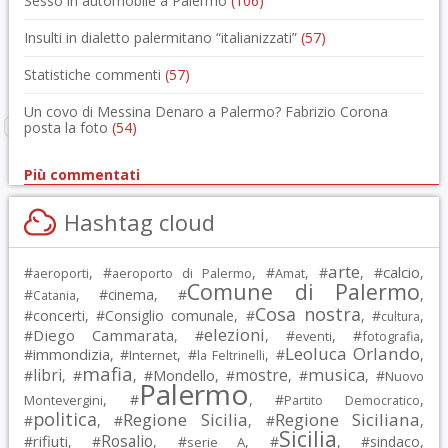
Sesso in automobile a Palermo
(106)
Insulti in dialetto palermitano “italianizzati”
(57)
Statistiche commenti
(57)
Un covo di Messina Denaro a Palermo? Fabrizio Corona
posta la foto
(54)
Più commentati
Hashtag cloud
arte
calcio
#
, #
, #
, #
, #
,
aeroporti
aeroporto di Palermo
Amat
Comune di Palermo
#
, #
cinema
, #
,
Catania
Cosa nostra
#
concerti
, #
Consiglio comunale
, #
, #
,
cultura
elezioni
Diego Cammarata
#
, #
, #
, #
,
eventi
fotografia
Leoluca Orlando
immondizia
#
, #
, #
, #
,
Internet
la Feltrinelli
mafia
musica
libri
mostre
#
, #
, #
Mondello
, #
, #
, #
Nuovo
Palermo
, #
, #
,
Montevergini
Partito Democratico
politica
Regione Sicilia
Regione Siciliana
#
, #
, #
,
Sicilia
Rosalio
rifiuti
#
, #
, #
, #
, #
sindaco
,
serie A