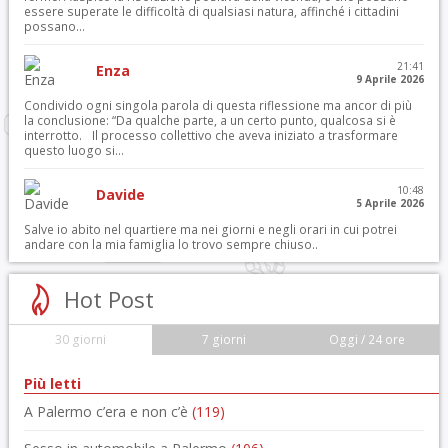
essere superate le difficoltà di qualsiasi natura, affinché i cittadini
possano...
21:41
Enza
9 Aprile 2026
Condivido ogni singola parola di questa riflessione ma ancor di più
la conclusione: “Da qualche parte, a un certo punto, qualcosa si è
interrotto. Il processo collettivo che aveva iniziato a trasformare
questo luogo si...
10:48
Davide
5 Aprile 2026
Salve io abito nel quartiere ma nei giorni e negli orari in cui potrei
andare con la mia famiglia lo trovo sempre chiuso..
Hot Post
30 giorni
7 giorni
Oggi / 24 ore
Più letti
A Palermo c’era e non c’è
(119)