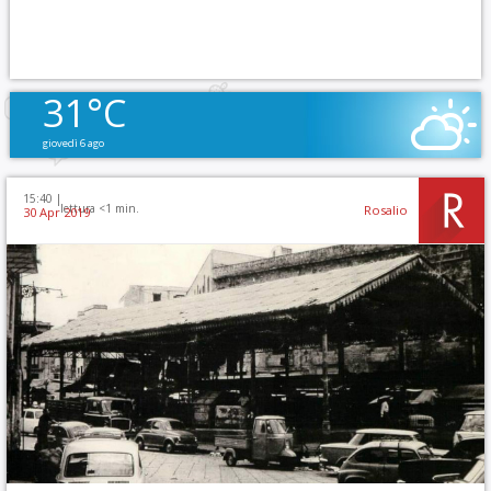
31°C
giovedì 6 ago
15:40 |
lettura <1 min.
Rosalio
30 Apr 2019