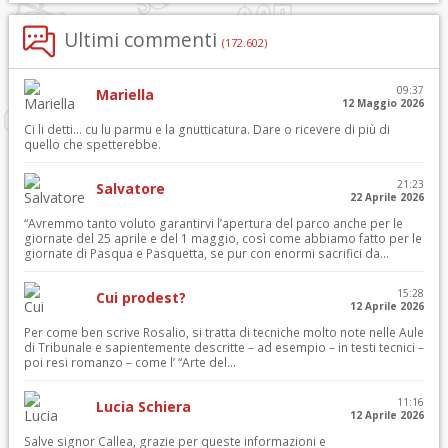
Ultimi commenti
(172.602)
09:37
Mariella
12 Maggio 2026
Ci li detti… cu lu parmu e la gnutticatura. Dare o ricevere di più di
quello che spetterebbe.
21:23
Salvatore
22 Aprile 2026
“Avremmo tanto voluto garantirvi l’apertura del parco anche per le
giornate del 25 aprile e del 1 maggio, così come abbiamo fatto per le
giornate di Pasqua e Pasquetta, se pur con enormi sacrifici da...
15:28
Cui prodest?
12 Aprile 2026
Per come ben scrive Rosalio, si tratta di tecniche molto note nelle Aule
di Tribunale e sapientemente descritte – ad esempio – in testi tecnici –
poi resi romanzo – come l’ “Arte del...
11:16
Lucia Schiera
12 Aprile 2026
Salve signor Callea, grazie per queste informazioni e