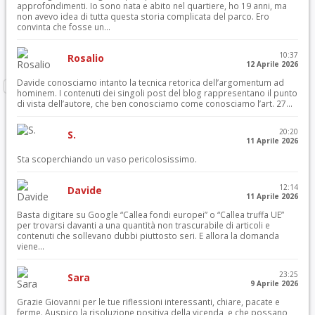
approfondimenti. Io sono nata e abito nel quartiere, ho 19 anni, ma
non avevo idea di tutta questa storia complicata del parco. Ero
convinta che fosse un...
10:37
Rosalio
12 Aprile 2026
Davide conosciamo intanto la tecnica retorica dell’argomentum ad
hominem. I contenuti dei singoli post del blog rappresentano il punto
di vista dell’autore, che ben conosciamo come conosciamo l’art. 27...
20:20
S.
11 Aprile 2026
Sta scoperchiando un vaso pericolosissimo.
12:14
Davide
11 Aprile 2026
Basta digitare su Google “Callea fondi europei” o “Callea truffa UE”
per trovarsi davanti a una quantità non trascurabile di articoli e
contenuti che sollevano dubbi piuttosto seri. E allora la domanda
viene...
23:25
Sara
9 Aprile 2026
Grazie Giovanni per le tue riflessioni interessanti, chiare, pacate e
ferme. Auspico la risoluzione positiva della vicenda, e che possano