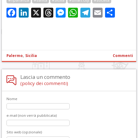
#ripartenza
#sanità
#Sicilia
#smart city
#società
Facebook
LinkedIn
X
Threads
Messenger
WhatsApp
Telegram
Email
Cond
,
Palermo
Sicilia
Commenti
Lascia un commento
(policy dei commenti)
Nome
e-mail (non verrà pubblicata)
Sito web (opzionale)