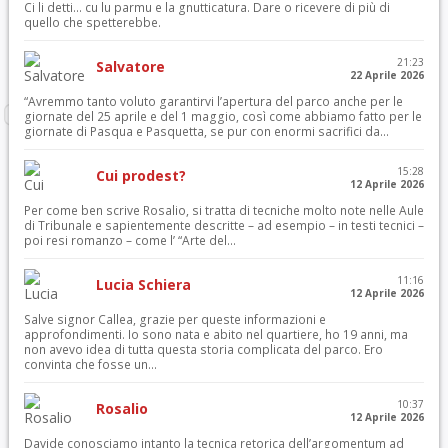
Ci li detti… cu lu parmu e la gnutticatura. Dare o ricevere di più di
quello che spetterebbe.
21:23
Salvatore
22 Aprile 2026
“Avremmo tanto voluto garantirvi l’apertura del parco anche per le
giornate del 25 aprile e del 1 maggio, così come abbiamo fatto per le
giornate di Pasqua e Pasquetta, se pur con enormi sacrifici da...
15:28
Cui prodest?
12 Aprile 2026
Per come ben scrive Rosalio, si tratta di tecniche molto note nelle Aule
di Tribunale e sapientemente descritte – ad esempio – in testi tecnici –
poi resi romanzo – come l’ “Arte del...
11:16
Lucia Schiera
12 Aprile 2026
Salve signor Callea, grazie per queste informazioni e
approfondimenti. Io sono nata e abito nel quartiere, ho 19 anni, ma
non avevo idea di tutta questa storia complicata del parco. Ero
convinta che fosse un...
10:37
Rosalio
12 Aprile 2026
Davide conosciamo intanto la tecnica retorica dell’argomentum ad