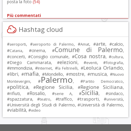
posta la foto
(54)
Più commentati
Hashtag cloud
arte
calcio
#
, #
, #
, #
, #
,
aeroporti
aeroporto di Palermo
Amat
Comune di Palermo
#
, #
cinema
, #
,
Catania
Cosa nostra
#
concerti
, #
Consiglio comunale
, #
, #
,
cultura
elezioni
Diego Cammarata
#
, #
, #
, #
,
eventi
fotografia
Leoluca Orlando
immondizia
#
, #
, #
, #
,
Internet
la Feltrinelli
mafia
musica
libri
mostre
#
, #
, #
Mondello
, #
, #
, #
Nuovo
Palermo
, #
, #
,
Montevergini
Partito Democratico
politica
Regione Sicilia
Regione Siciliana
#
, #
, #
,
Sicilia
Rosalio
rifiuti
#
, #
, #
, #
, #
sindaco
,
serie A
spazzatura
trasporti
#
, #
, #
traffico
, #
, #
,
teatro
università
Università degli Studi di Palermo
Università di Palermo
#
, #
,
viabilità
#
, #
video