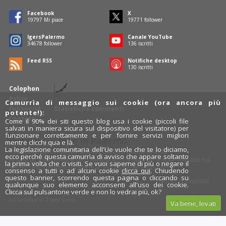
Facebook
X
19797
Mi piace
19771
follower
IgersPalermo
Canale YouTube
34678
follower
136
iscritti
Feed RSS
Notifiche desktop
130
iscritti
Colophon
Policy
Camurrìa di messaggio sui cookie (ora ancora più
Pubblicità
Statistiche commenti
potente!):
Contatti
Come il 90% dei siti questo blog usa i cookie (piccoli file
salvati in maniera sicura sul dispositivo del visitatore) per
funzionare correttamente e per fornire servizi migliori
Rosalio è il blog di Palermo
mentre clicchi qua e là.
La legislazione comunitaria dell'Ue vuole che te lo diciamo,
754 autori
raccontano Palermo dal loro punto di vista.
ecco perché questa camurrìa di avviso che appare soltanto
Anche tu puoi essere uno degli autori: inviaci un'
e-mail
. Rosalio ha
la prima volta che ci visiti. Se vuoi saperne di più o negare il
anche una sezione
fotoblog
e una sezione
videoblog
.
consenso a tutti o ad alcuni cookie
clicca qui
. Chiudendo
questo banner, scorrendo questa pagina o cliccando su
Design
cut&paste
qualunque suo elemento acconsenti all'uso dei cookie.
Clicca sul pulsantone verde e non lo vedrai più, ok?
Rosalio.it
Da un'idea di
Tony Siino
Va bene, levati
Segui Rosalio su
facebook
,
X
e
Instagram
x