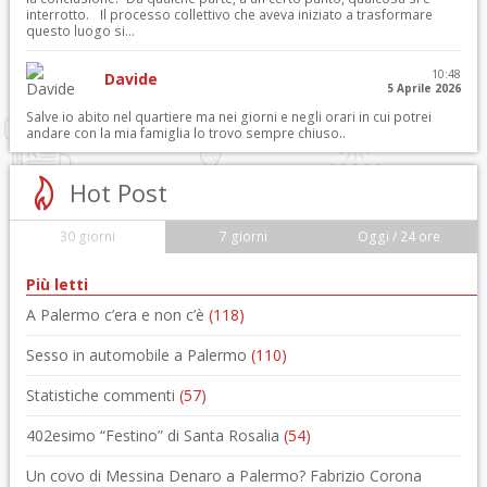
interrotto. Il processo collettivo che aveva iniziato a trasformare
questo luogo si...
10:48
Davide
5 Aprile 2026
Salve io abito nel quartiere ma nei giorni e negli orari in cui potrei
andare con la mia famiglia lo trovo sempre chiuso..
Hot Post
30 giorni
7 giorni
Oggi / 24 ore
Più letti
A Palermo c’era e non c’è
(118)
Sesso in automobile a Palermo
(110)
Statistiche commenti
(57)
402esimo “Festino” di Santa Rosalia
(54)
Un covo di Messina Denaro a Palermo? Fabrizio Corona