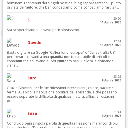
hominem. I contenuti dei singoli post del blog rappresentano il punto
di vista dell’autore, che ben conosciamo come conosciamo l’art. 27...
20:20
S.
11 Aprile 2026
Sta scoperchiando un vaso pericolosissimo.
12:14
Davide
11 Aprile 2026
Basta digitare su Google “Callea fondi europei” o “Callea truffa UE”
per trovarsi davanti a una quantità non trascurabile di articoli e
contenuti che sollevano dubbi piuttosto seri. E allora la domanda
viene...
23:25
Sara
9 Aprile 2026
Grazie Giovanni per le tue riflessioni interessanti, chiare, pacate e
ferme. Auspico la risoluzione positiva della vicenda, e che possano
essere superate le difficoltà di qualsiasi natura, affinché i cittadini
possano...
21:41
Enza
9 Aprile 2026
Condivido ogni singola parola di questa riflessione ma ancor di più
la conclusione: “Da qualche parte, a un certo punto, qualcosa si è