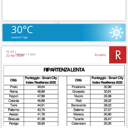
30°C
venerdì 7 ago
16:34 |
lettura <1 min.
Rosalio
22 Apr 2020