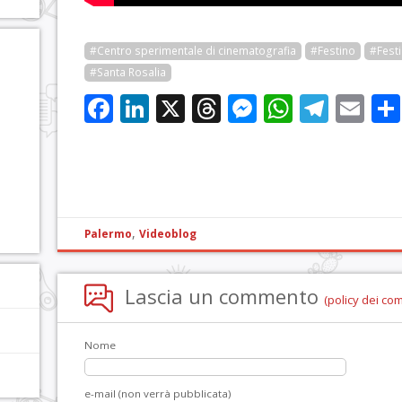
#Centro sperimentale di cinematografia
#Festino
#Festi
#Santa Rosalia
Facebook
LinkedIn
X
Threads
Messenge
WhatsA
Tele
Em
,
Palermo
Videoblog
Lascia un commento
(policy dei co
Nome
e-mail (non verrà pubblicata)