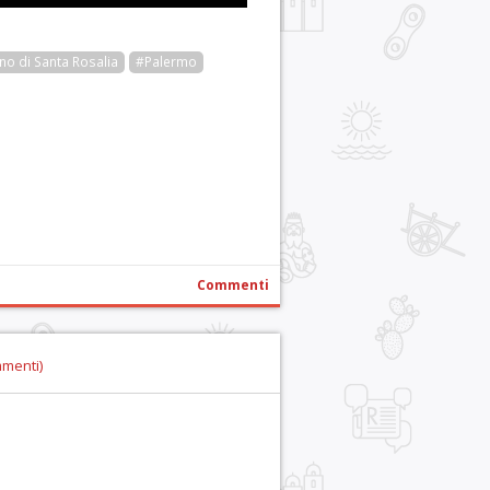
no di Santa Rosalia
#Palermo
r
pp
gram
ail
Condividi
Commenti
mmenti)