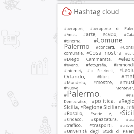
Hashtag cloud
#
, #
aeroporti
aeroporto di Pale
arte
calcio
#
, #
, #
, #
Amat
Cata
Comune 
#
cinema
, #
Palermo
, #
concerti
, #
Consi
Cosa nostra
comunale
, #
, #
cul
elezi
Diego Cammarata
#
, #
immondi
#
, #
, #
eventi
fotografia
Leol
#
, #
, #
Internet
la Feltrinelli
maf
Orlando
libri
, #
, #
musi
mostre
#
Mondello
, #
, #
#
Nuovo Montevergi
Palermo
#
, #
Par
politica
Regi
, #
, #
Democratico
Sicilia
Regione Siciliana
rif
, #
, #
Sici
Rosalio
#
, #
, #
serie A
spazzatura
#
sindaco
, #
, #
tea
trasporti
#
traffico
, #
, #
univer
Università degli Studi di Pale
#