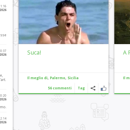
11:16
 2026
osse
Suca!
A 
10:37
 2026
e,
,
,
Il meglio di
Palermo
Sicilia
Il m
art.
56 commenti
Tag
20:20
 2026
imo.
12:14
 2026