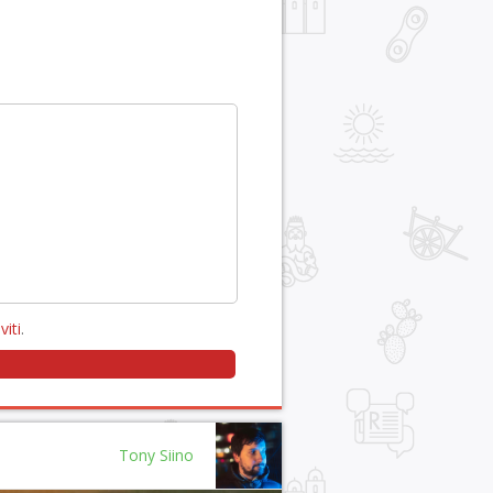
viti
.
Tony Siino