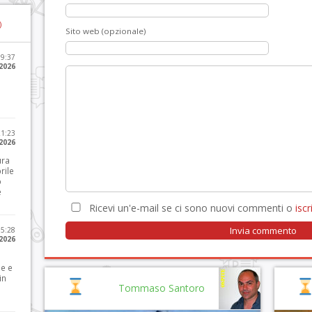
)
Sito web (opzionale)
09:37
2026
21:23
 2026
ura
rile
o
e
Ricevi un'e-mail se ci sono nuovi commenti o
iscri
15:28
 2026
le e
in
Tommaso Santoro