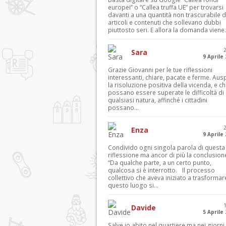
europei” o “Callea truffa UE” per trovarsi
davanti a una quantità non trascurabile d
articoli e contenuti che sollevano dubbi
piuttosto seri. E allora la domanda viene.
Sara
9 Aprile
Grazie Giovanni per le tue riflessioni
interessanti, chiare, pacate e ferme. Aus
la risoluzione positiva della vicenda, e c
possano essere superate le difficoltà di
qualsiasi natura, affinché i cittadini
possano...
Enza
9 Aprile
Condivido ogni singola parola di questa
riflessione ma ancor di più la conclusion
“Da qualche parte, a un certo punto,
qualcosa si è interrotto. Il processo
collettivo che aveva iniziato a trasformar
questo luogo si...
Davide
5 Aprile
Salve io abito nel quartiere ma nei giorni