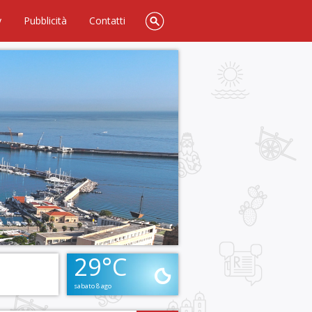
y
Pubblicità
Contatti
29°C
sabato 8 ago