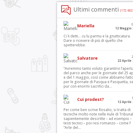
Ultimi commenti
(172.602
Mariella
12 Maggio 
Ci li detti… cu lu parmu e la gnutticatura.
Dare o ricevere di più di quello che
spetterebbe.
Salvatore
22 Aprile
“Avremmo tanto voluto garantirvi l’apert
del parco anche per le giornate del 25 ap
e del 1 maggio, così come abbiamo fatt
per le giornate di Pasqua e Pasquetta, s
pur con enormi sacrifici da...
Cui prodest?
12 Aprile
Per come ben scrive Rosalio, si tratta di
tecniche molto note nelle Aule di Tribuna
sapientemente descritte – ad esempio – 
testi tecnici – poi resi romanzo – come l’
“Arte del...