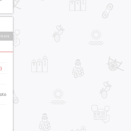
24 ore
)
foto