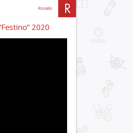
Rosalio
 “Festino” 2020