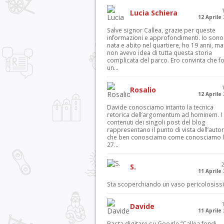
Lucia Schiera
12 Aprile
Salve signor Callea, grazie per queste
informazioni e approfondimenti. Io sono
nata e abito nel quartiere, ho 19 anni, ma
non avevo idea di tutta questa storia
complicata del parco. Ero convinta che f
un...
Rosalio
12 Aprile
Davide conosciamo intanto la tecnica
retorica dell’argomentum ad hominem. I
contenuti dei singoli post del blog
rappresentano il punto di vista dell’autor
che ben conosciamo come conosciamo l’
27...
S.
11 Aprile
Sta scoperchiando un vaso pericolosiss
Davide
11 Aprile
Basta digitare su Google “Callea fondi