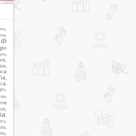
,
rmo
,
nia
di
glio
,
tura
oni
,
zia
,
uca
ia
,
ca
,
,
ni
tito
one
iuti
,
lia
,
,
tro
,
sità
rmo
,