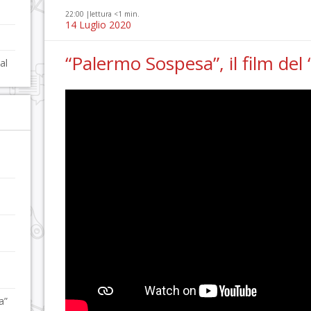
22:00 |
lettura <1 min.
14 Luglio 2020
“Palermo Sospesa”, il film del
al
e
a”