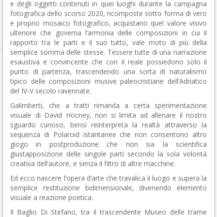
e degli oggetti contenuti in quei luoghi durante la campagna
fotografica dello scorso 2020, ricomposte sotto forma di vero
e proprio mosaico fotografico, acquistano quel valore visivo
ulteriore che governa l’armonia delle composizioni in cui il
rapporto tra le parti e il suo tutto, vale moto di più della
semplice somma delle stesse. Tessere tutte di una narrazione
esaustiva e convincente che con il reale possiedono solo il
punto di partenza, trascendendo una sorta di naturalismo
tipico delle composizioni musive paleocristiane dell’Adriatico
del IV-V secolo ravennate.
Galimberti, che a tratti rimanda a certa sperimentazione
visuale di David Hocney, non si limita ad allenare il nostro
sguardo curioso, bensì reinterpreta la realtà attraverso la
sequenza di Polaroid istantanee che non consentono altro
giogo in postproduzione che non sia la scientifica
giustapposizione delle singole parti secondo la sola volontà
creativa dell’autore, e senza il filtro di altre macchine.
Ed ecco nascere l’opera d’arte che travalica il luogo e supera la
semplice restituzione bidimensionale, divenendo elemento
visuale a reazione poetica.
Il Baglio Di Stefano, tra il trascendente Museo delle trame