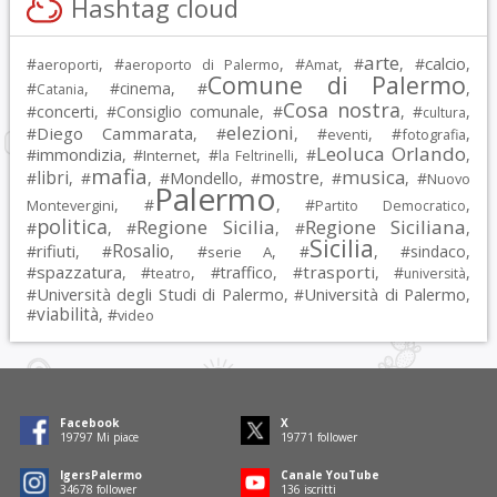
Hashtag cloud
arte
calcio
#
, #
, #
, #
, #
,
aeroporti
aeroporto di Palermo
Amat
Comune di Palermo
#
, #
cinema
, #
,
Catania
Cosa nostra
#
concerti
, #
Consiglio comunale
, #
, #
,
cultura
elezioni
Diego Cammarata
#
, #
, #
, #
,
eventi
fotografia
Leoluca Orlando
immondizia
#
, #
, #
, #
,
Internet
la Feltrinelli
mafia
musica
libri
mostre
#
, #
, #
Mondello
, #
, #
, #
Nuovo
Palermo
, #
, #
,
Montevergini
Partito Democratico
politica
Regione Sicilia
Regione Siciliana
#
, #
, #
,
Sicilia
Rosalio
rifiuti
#
, #
, #
, #
, #
sindaco
,
serie A
spazzatura
trasporti
#
, #
, #
traffico
, #
, #
,
teatro
università
Università degli Studi di Palermo
Università di Palermo
#
, #
,
viabilità
#
, #
video
Facebook
X
19797
Mi piace
19771
follower
IgersPalermo
Canale YouTube
34678
follower
136
iscritti