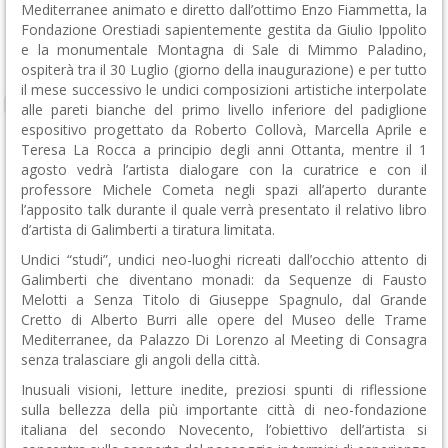
Mediterranee animato e diretto dall’ottimo Enzo Fiammetta, la
Fondazione Orestiadi sapientemente gestita da Giulio Ippolito
e la monumentale Montagna di Sale di Mimmo Paladino,
ospiterà tra il 30 Luglio (giorno della inaugurazione) e per tutto
il mese successivo le undici composizioni artistiche interpolate
alle pareti bianche del primo livello inferiore del padiglione
espositivo progettato da Roberto Collovà, Marcella Aprile e
Teresa La Rocca a principio degli anni Ottanta, mentre il 1
agosto vedrà l’artista dialogare con la curatrice e con il
professore Michele Cometa negli spazi all’aperto durante
l’apposito talk durante il quale verrà presentato il relativo libro
d’artista di Galimberti a tiratura limitata.
Undici “studi”, undici neo-luoghi ricreati dall’occhio attento di
Galimberti che diventano monadi: da Sequenze di Fausto
Melotti a Senza Titolo di Giuseppe Spagnulo, dal Grande
Cretto di Alberto Burri alle opere del Museo delle Trame
Mediterranee, da Palazzo Di Lorenzo al Meeting di Consagra
senza tralasciare gli angoli della città.
Inusuali visioni, letture inedite, preziosi spunti di riflessione
sulla bellezza della più importante città di neo-fondazione
italiana del secondo Novecento, l’obiettivo dell’artista si