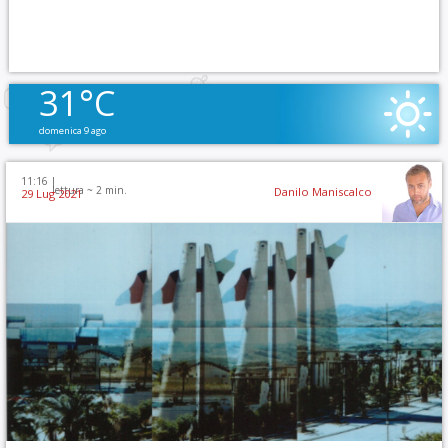
31°C
domenica 9 ago
11:16 |
lettura ~
2
min.
Danilo Maniscalco
29 Lug 2021