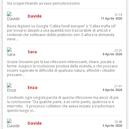
Sta scoperchiando un vaso pericolosissimo.
12:14
Davide
11 Aprile 2026
Basta digitare su Google “Callea fondi europei” o “Callea truffa UE”
per trovarsi davanti a una quantità non trascurabile di articoli e
contenuti che sollevano dubbi piuttosto seri. E allora la domanda
viene...
23:25
Sara
9 Aprile 2026
Grazie Giovanni per le tue riflessioni interessanti, chiare, pacate e
ferme. Auspico la risoluzione positiva della vicenda, e che possano
essere superate le difficoltà di qualsiasi natura, affinché i cittadini
possano...
21:41
Enza
9 Aprile 2026
Condivido ogni singola parola di questa riflessione ma ancor di più
la conclusione: “Da qualche parte, a un certo punto, qualcosa si è
interrotto. Il processo collettivo che aveva iniziato a trasformare
questo luogo si...
10:48
Davide
5 Aprile 2026