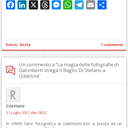
Facebook
LinkedIn
X
Threads
Messenger
WhatsApp
Telegram
Email
Cond
,
Eventi
Sicilia
1 commento
Un commento a “La magia delle fotografie di
Galimberti strega il Baglio Di Stefano a
Gibellina”
Cristiano
31 Luglio 2021 alle 18:25
In effetti l’arte fotografica di Galimberti ben si presta ad un