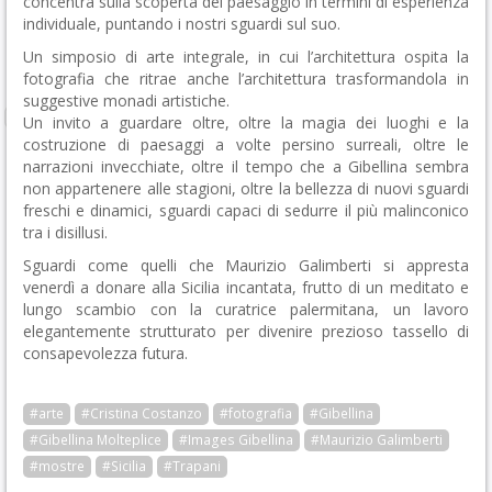
concentra sulla scoperta del paesaggio in termini di esperienza
individuale, puntando i nostri sguardi sul suo.
Un simposio di arte integrale, in cui l’architettura ospita la
fotografia che ritrae anche l’architettura trasformandola in
suggestive monadi artistiche.
Un invito a guardare oltre, oltre la magia dei luoghi e la
costruzione di paesaggi a volte persino surreali, oltre le
narrazioni invecchiate, oltre il tempo che a Gibellina sembra
non appartenere alle stagioni, oltre la bellezza di nuovi sguardi
freschi e dinamici, sguardi capaci di sedurre il più malinconico
tra i disillusi.
Sguardi come quelli che Maurizio Galimberti si appresta
venerdì a donare alla Sicilia incantata, frutto di un meditato e
lungo scambio con la curatrice palermitana, un lavoro
elegantemente strutturato per divenire prezioso tassello di
consapevolezza futura.
#arte
#Cristina Costanzo
#fotografia
#Gibellina
#Gibellina Molteplice
#Images Gibellina
#Maurizio Galimberti
#mostre
#Sicilia
#Trapani