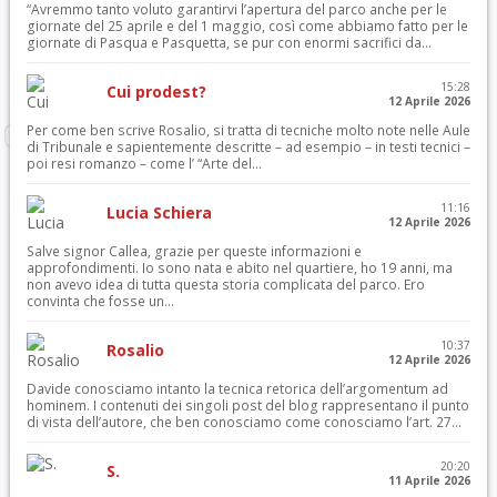
“Avremmo tanto voluto garantirvi l’apertura del parco anche per le
giornate del 25 aprile e del 1 maggio, così come abbiamo fatto per le
giornate di Pasqua e Pasquetta, se pur con enormi sacrifici da...
15:28
Cui prodest?
12 Aprile 2026
Per come ben scrive Rosalio, si tratta di tecniche molto note nelle Aule
di Tribunale e sapientemente descritte – ad esempio – in testi tecnici –
poi resi romanzo – come l’ “Arte del...
11:16
Lucia Schiera
12 Aprile 2026
Salve signor Callea, grazie per queste informazioni e
approfondimenti. Io sono nata e abito nel quartiere, ho 19 anni, ma
non avevo idea di tutta questa storia complicata del parco. Ero
convinta che fosse un...
10:37
Rosalio
12 Aprile 2026
Davide conosciamo intanto la tecnica retorica dell’argomentum ad
hominem. I contenuti dei singoli post del blog rappresentano il punto
di vista dell’autore, che ben conosciamo come conosciamo l’art. 27...
20:20
S.
11 Aprile 2026