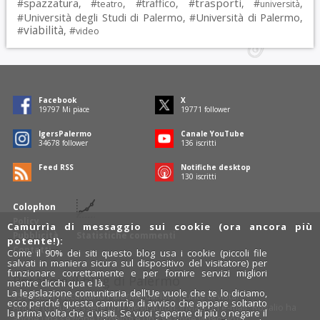
spazzatura
trasporti
#
, #
, #
traffico
, #
, #
,
teatro
università
Università degli Studi di Palermo
Università di Palermo
#
, #
,
viabilità
#
, #
video
Facebook
X
19797
Mi piace
19771
follower
IgersPalermo
Canale YouTube
34678
follower
136
iscritti
Feed RSS
Notifiche desktop
130
iscritti
Colophon
Policy
Camurrìa di messaggio sui cookie (ora ancora più
Pubblicità
Statistiche commenti
potente!):
Contatti
Come il 90% dei siti questo blog usa i cookie (piccoli file
salvati in maniera sicura sul dispositivo del visitatore) per
funzionare correttamente e per fornire servizi migliori
Rosalio è il blog di Palermo
mentre clicchi qua e là.
La legislazione comunitaria dell'Ue vuole che te lo diciamo,
754 autori
raccontano Palermo dal loro punto di vista.
ecco perché questa camurrìa di avviso che appare soltanto
Anche tu puoi essere uno degli autori: inviaci un'
e-mail
. Rosalio ha
la prima volta che ci visiti. Se vuoi saperne di più o negare il
anche una sezione
fotoblog
e una sezione
videoblog
.