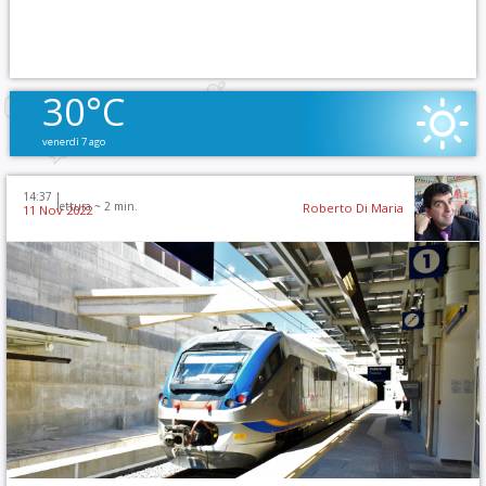
30°C
venerdì 7 ago
14:37 |
lettura ~
2
min.
Roberto Di Maria
11 Nov 2022