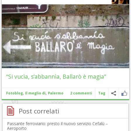
“Si vucìa, s’abbannìa, Ballarò è magia”
,
,
Fotoblog
Il meglio di
Palermo
2 commenti
Tag
Post correlati
Passante ferroviario: presto il nuovo servizio Cefalù –
Aeroporto