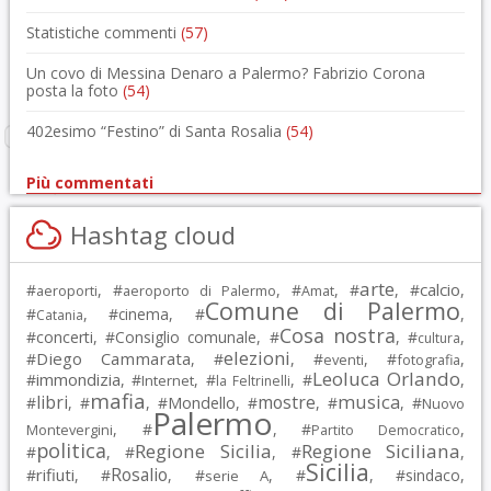
Statistiche commenti
(57)
Un covo di Messina Denaro a Palermo? Fabrizio Corona
posta la foto
(54)
402esimo “Festino” di Santa Rosalia
(54)
Più commentati
Hashtag cloud
arte
calcio
#
, #
, #
, #
, #
,
aeroporti
aeroporto di Palermo
Amat
Comune di Palermo
#
, #
cinema
, #
,
Catania
Cosa nostra
#
concerti
, #
Consiglio comunale
, #
, #
,
cultura
elezioni
Diego Cammarata
#
, #
, #
, #
,
eventi
fotografia
Leoluca Orlando
immondizia
#
, #
, #
, #
,
Internet
la Feltrinelli
mafia
musica
libri
mostre
#
, #
, #
Mondello
, #
, #
, #
Nuovo
Palermo
, #
, #
,
Montevergini
Partito Democratico
politica
Regione Sicilia
Regione Siciliana
#
, #
, #
,
Sicilia
Rosalio
rifiuti
#
, #
, #
, #
, #
sindaco
,
serie A