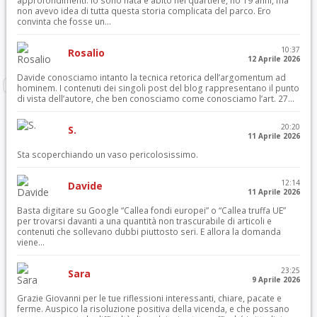
approfondimenti. Io sono nata e abito nel quartiere, ho 19 anni, ma
non avevo idea di tutta questa storia complicata del parco. Ero
convinta che fosse un...
10:37
Rosalio
12 Aprile 2026
Davide conosciamo intanto la tecnica retorica dell’argomentum ad
hominem. I contenuti dei singoli post del blog rappresentano il punto
di vista dell’autore, che ben conosciamo come conosciamo l’art. 27...
20:20
S.
11 Aprile 2026
Sta scoperchiando un vaso pericolosissimo.
12:14
Davide
11 Aprile 2026
Basta digitare su Google “Callea fondi europei” o “Callea truffa UE”
per trovarsi davanti a una quantità non trascurabile di articoli e
contenuti che sollevano dubbi piuttosto seri. E allora la domanda
viene...
23:25
Sara
9 Aprile 2026
Grazie Giovanni per le tue riflessioni interessanti, chiare, pacate e
ferme. Auspico la risoluzione positiva della vicenda, e che possano