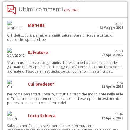
Ultimi commenti
(172.602)
09:37
Mariella
12 Maggio 2026
Ci li detti… cu lu parmu e la gnutticatura. Dare o ricevere di più di
quello che spetterebbe.
21:23
Salvatore
22 Aprile 2026
“Avremmo tanto voluto garantirvi l’apertura del parco anche per le
giornate del 25 aprile e del 1 maggio, così come abbiamo fatto per le
giornate di Pasqua e Pasquetta, se pur con enormi sacrifici da...
15:28
Cui prodest?
12 Aprile 2026
Per come ben scrive Rosalio, si tratta di tecniche molto note nelle Aule
di Tribunale e sapientemente descritte – ad esempio – in testi tecnici –
poi resi romanzo – come l’ “Arte del...
11:16
Lucia Schiera
12 Aprile 2026
Salve signor Callea, grazie per queste informazioni e