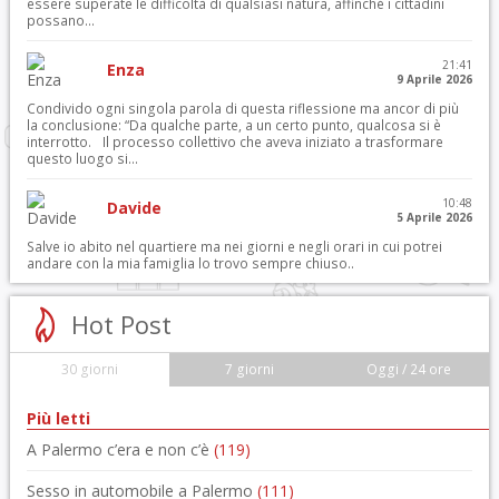
essere superate le difficoltà di qualsiasi natura, affinché i cittadini
possano...
21:41
Enza
9 Aprile 2026
Condivido ogni singola parola di questa riflessione ma ancor di più
la conclusione: “Da qualche parte, a un certo punto, qualcosa si è
interrotto. Il processo collettivo che aveva iniziato a trasformare
questo luogo si...
10:48
Davide
5 Aprile 2026
Salve io abito nel quartiere ma nei giorni e negli orari in cui potrei
andare con la mia famiglia lo trovo sempre chiuso..
Hot Post
30 giorni
7 giorni
Oggi / 24 ore
Più letti
A Palermo c’era e non c’è
(119)
Sesso in automobile a Palermo
(111)