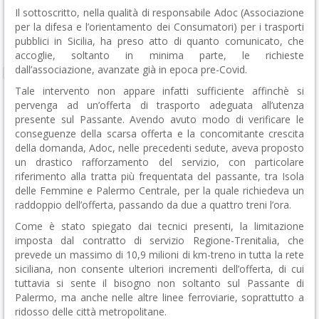
Il sottoscritto, nella qualità di responsabile Adoc (Associazione
per la difesa e l’orientamento dei Consumatori) per i trasporti
pubblici in Sicilia, ha preso atto di quanto comunicato, che
accoglie, soltanto in minima parte, le richieste
dall’associazione, avanzate già in epoca pre-Covid.
Tale intervento non appare infatti sufficiente affinchè si
pervenga ad un’offerta di trasporto adeguata all’utenza
presente sul Passante. Avendo avuto modo di verificare le
conseguenze della scarsa offerta e la concomitante crescita
della domanda, Adoc, nelle precedenti sedute, aveva proposto
un drastico rafforzamento del servizio, con particolare
riferimento alla tratta più frequentata del passante, tra Isola
delle Femmine e Palermo Centrale, per la quale richiedeva un
raddoppio dell’offerta, passando da due a quattro treni l’ora.
Come è stato spiegato dai tecnici presenti, la limitazione
imposta dal contratto di servizio Regione-Trenitalia, che
prevede un massimo di 10,9 milioni di km-treno in tutta la rete
siciliana, non consente ulteriori incrementi dell’offerta, di cui
tuttavia si sente il bisogno non soltanto sul Passante di
Palermo, ma anche nelle altre linee ferroviarie, soprattutto a
ridosso delle città metropolitane.