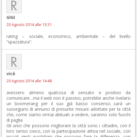
GIGI
20 Agosto 2014 alle 13:31
rating – sociale, economico, ambientale – del livello
“spazzatura”.
vicè
20 Agosto 2014 alle 14:48
avessero almeno qualcosa di sensato e positivo da
comunicare…ma il web non è passivo, potrebbe anche rivelarsi
un boomerang per il suo già basso consenso…sarà un
susseguirsi di annunci di presunte misure adottate per la città
che, come siamo ormai abituati a vedere, saranno solo fuochi
di paglia
Gli unici che possono migliorare la città sono i cittadini, con il
loro senso civico, con la partecipazione attiva nel sociale, con
piccoli gesti quotidiani che possono fare la differenza, con