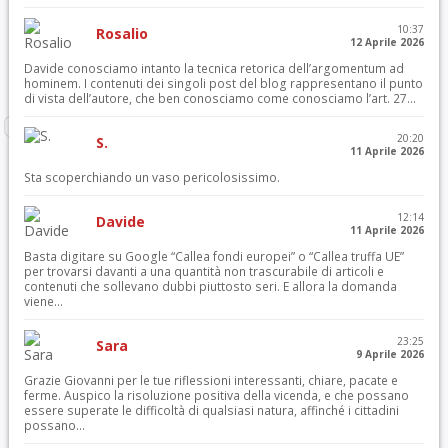
10:37
Rosalio
12 Aprile 2026
Davide conosciamo intanto la tecnica retorica dell’argomentum ad
hominem. I contenuti dei singoli post del blog rappresentano il punto
di vista dell’autore, che ben conosciamo come conosciamo l’art. 27...
20:20
S.
11 Aprile 2026
Sta scoperchiando un vaso pericolosissimo.
12:14
Davide
11 Aprile 2026
Basta digitare su Google “Callea fondi europei” o “Callea truffa UE”
per trovarsi davanti a una quantità non trascurabile di articoli e
contenuti che sollevano dubbi piuttosto seri. E allora la domanda
viene...
23:25
Sara
9 Aprile 2026
Grazie Giovanni per le tue riflessioni interessanti, chiare, pacate e
ferme. Auspico la risoluzione positiva della vicenda, e che possano
essere superate le difficoltà di qualsiasi natura, affinché i cittadini
possano...