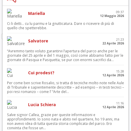
09:37
Mariella
12 Maggio 2026
Ci li detti… cu lu parmu e la gnutticatura. Dare o ricevere di più di
quello che spetterebbe.
21:23
Salvatore
22 Aprile 2026
“Avremmo tanto voluto garantirvi l’apertura del parco anche per le
giornate del 25 aprile e del 1 maggio, così come abbiamo fatto per le
giornate di Pasqua e Pasquetta, se pur con enormi sacrifici da...
15:28
Cui prodest?
12 Aprile 2026
Per come ben scrive Rosalio, si tratta di tecniche molto note nelle Aule
di Tribunale e sapientemente descritte – ad esempio – in testi tecnici –
poi resi romanzo – come l’ “Arte del...
11:16
Lucia Schiera
12 Aprile 2026
Salve signor Callea, grazie per queste informazioni e
approfondimenti. Io sono nata e abito nel quartiere, ho 19 anni, ma
non avevo idea di tutta questa storia complicata del parco. Ero
convinta che fosse un...