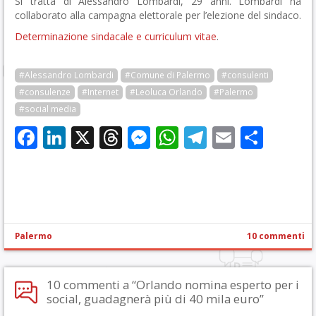
Si tratta di Alessandro Lombardi, 29 anni. Lombardi ha
collaborato alla campagna elettorale per l’elezione del sindaco.
Determinazione sindacale e curriculum vitae
.
#Alessandro Lombardi
#Comune di Palermo
#consulenti
#consulenze
#Internet
#Leoluca Orlando
#Palermo
#social media
Facebook
LinkedIn
X
Threads
Messenger
WhatsApp
Telegram
Email
Cond
Palermo
10 commenti
10 commenti a “Orlando nomina esperto per i
social, guadagnerà più di 40 mila euro”