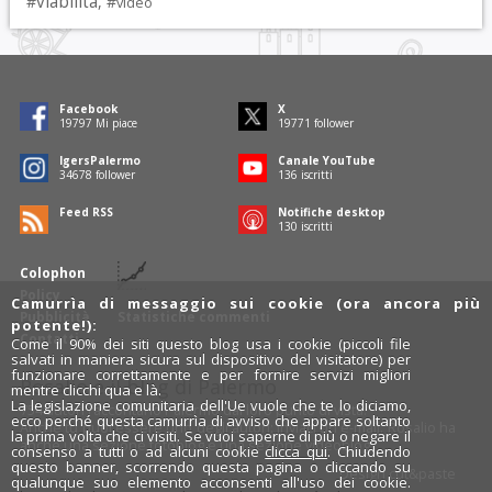
viabilità
#
, #
video
Facebook
X
19797
Mi piace
19771
follower
IgersPalermo
Canale YouTube
34678
follower
136
iscritti
Feed RSS
Notifiche desktop
130
iscritti
Colophon
Policy
Camurrìa di messaggio sui cookie (ora ancora più
Pubblicità
Statistiche commenti
potente!):
Contatti
Come il 90% dei siti questo blog usa i cookie (piccoli file
salvati in maniera sicura sul dispositivo del visitatore) per
funzionare correttamente e per fornire servizi migliori
Rosalio è il blog di Palermo
mentre clicchi qua e là.
La legislazione comunitaria dell'Ue vuole che te lo diciamo,
754 autori
raccontano Palermo dal loro punto di vista.
ecco perché questa camurrìa di avviso che appare soltanto
Anche tu puoi essere uno degli autori: inviaci un'
e-mail
. Rosalio ha
la prima volta che ci visiti. Se vuoi saperne di più o negare il
anche una sezione
fotoblog
e una sezione
videoblog
.
consenso a tutti o ad alcuni cookie
clicca qui
. Chiudendo
questo banner, scorrendo questa pagina o cliccando su
Design
cut&paste
qualunque suo elemento acconsenti all'uso dei cookie.