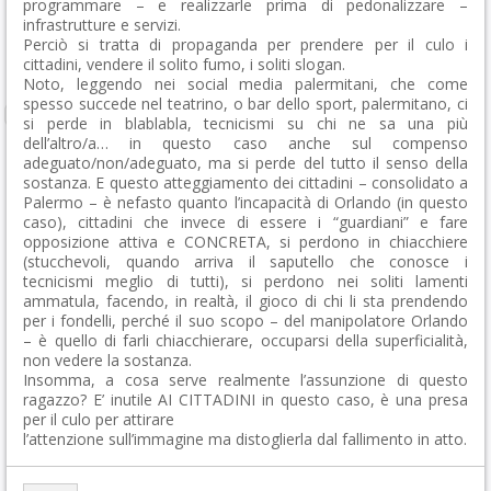
programmare – e realizzarle prima di pedonalizzare –
infrastrutture e servizi.
Perciò si tratta di propaganda per prendere per il culo i
cittadini, vendere il solito fumo, i soliti slogan.
Noto, leggendo nei social media palermitani, che come
spesso succede nel teatrino, o bar dello sport, palermitano, ci
si perde in blablabla, tecnicismi su chi ne sa una più
dell’altro/a… in questo caso anche sul compenso
adeguato/non/adeguato, ma si perde del tutto il senso della
sostanza. E questo atteggiamento dei cittadini – consolidato a
Palermo – è nefasto quanto l’incapacità di Orlando (in questo
caso), cittadini che invece di essere i “guardiani” e fare
opposizione attiva e CONCRETA, si perdono in chiacchiere
(stucchevoli, quando arriva il saputello che conosce i
tecnicismi meglio di tutti), si perdono nei soliti lamenti
ammatula, facendo, in realtà, il gioco di chi li sta prendendo
per i fondelli, perché il suo scopo – del manipolatore Orlando
– è quello di farli chiacchierare, occuparsi della superficialità,
non vedere la sostanza.
Insomma, a cosa serve realmente l’assunzione di questo
ragazzo? E’ inutile AI CITTADINI in questo caso, è una presa
per il culo per attirare
l’attenzione sull’immagine ma distoglierla dal fallimento in atto.