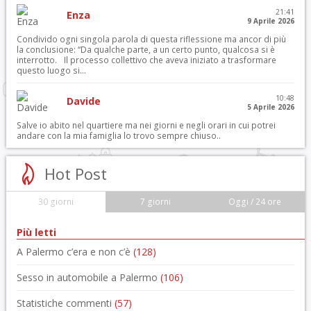
21:41
Enza
9 Aprile 2026
Condivido ogni singola parola di questa riflessione ma ancor di più
la conclusione: “Da qualche parte, a un certo punto, qualcosa si è
interrotto. Il processo collettivo che aveva iniziato a trasformare
questo luogo si...
10:48
Davide
5 Aprile 2026
Salve io abito nel quartiere ma nei giorni e negli orari in cui potrei
andare con la mia famiglia lo trovo sempre chiuso..
Hot Post
30 giorni
7 giorni
Oggi / 24 ore
Più letti
A Palermo c’era e non c’è
(128)
Sesso in automobile a Palermo
(106)
Statistiche commenti
(57)