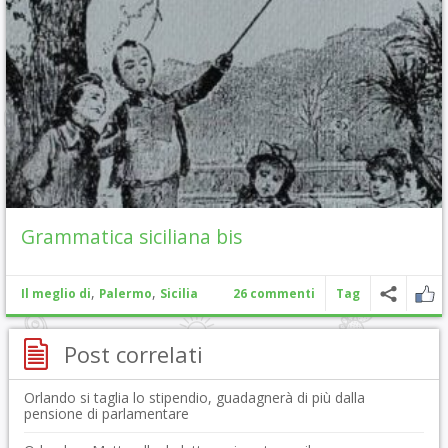
Grammatica siciliana bis
,
,
Il meglio di
Palermo
Sicilia
26 commenti
Tag
Post correlati
Orlando si taglia lo stipendio, guadagnerà di più dalla
pensione di parlamentare