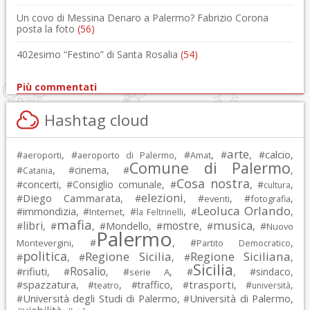
Un covo di Messina Denaro a Palermo? Fabrizio Corona
posta la foto
(56)
402esimo “Festino” di Santa Rosalia
(54)
Più commentati
Hashtag cloud
arte
calcio
#
, #
, #
, #
, #
,
aeroporti
aeroporto di Palermo
Amat
Comune di Palermo
#
, #
cinema
, #
,
Catania
Cosa nostra
#
concerti
, #
Consiglio comunale
, #
, #
,
cultura
elezioni
Diego Cammarata
#
, #
, #
, #
,
eventi
fotografia
Leoluca Orlando
immondizia
#
, #
, #
, #
,
Internet
la Feltrinelli
mafia
musica
libri
mostre
#
, #
, #
Mondello
, #
, #
, #
Nuovo
Palermo
, #
, #
,
Montevergini
Partito Democratico
politica
Regione Sicilia
Regione Siciliana
#
, #
, #
,
Sicilia
Rosalio
rifiuti
#
, #
, #
, #
, #
sindaco
,
serie A
spazzatura
trasporti
#
, #
, #
traffico
, #
, #
,
teatro
università
Università degli Studi di Palermo
Università di Palermo
#
, #
,