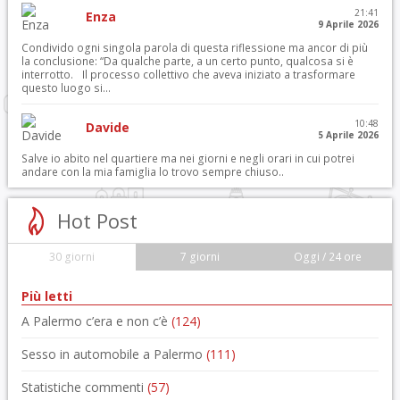
21:41
Enza
9 Aprile 2026
Condivido ogni singola parola di questa riflessione ma ancor di più
la conclusione: “Da qualche parte, a un certo punto, qualcosa si è
interrotto. Il processo collettivo che aveva iniziato a trasformare
questo luogo si...
10:48
Davide
5 Aprile 2026
Salve io abito nel quartiere ma nei giorni e negli orari in cui potrei
andare con la mia famiglia lo trovo sempre chiuso..
Hot Post
30 giorni
7 giorni
Oggi / 24 ore
Più letti
A Palermo c’era e non c’è
(124)
Sesso in automobile a Palermo
(111)
Statistiche commenti
(57)