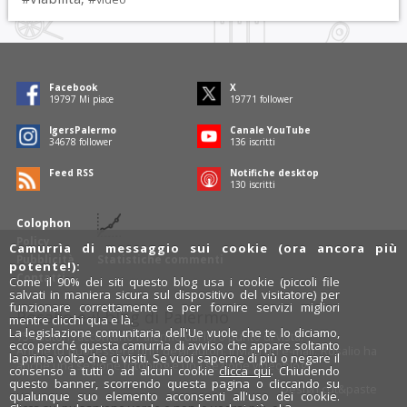
Facebook
X
19797
Mi piace
19771
follower
IgersPalermo
Canale YouTube
34678
follower
136
iscritti
Feed RSS
Notifiche desktop
130
iscritti
Colophon
Policy
Camurrìa di messaggio sui cookie (ora ancora più
Pubblicità
Statistiche commenti
potente!):
Contatti
Come il 90% dei siti questo blog usa i cookie (piccoli file
salvati in maniera sicura sul dispositivo del visitatore) per
funzionare correttamente e per fornire servizi migliori
Rosalio è il blog di Palermo
mentre clicchi qua e là.
La legislazione comunitaria dell'Ue vuole che te lo diciamo,
754 autori
raccontano Palermo dal loro punto di vista.
ecco perché questa camurrìa di avviso che appare soltanto
Anche tu puoi essere uno degli autori: inviaci un'
e-mail
. Rosalio ha
la prima volta che ci visiti. Se vuoi saperne di più o negare il
anche una sezione
fotoblog
e una sezione
videoblog
.
consenso a tutti o ad alcuni cookie
clicca qui
. Chiudendo
questo banner, scorrendo questa pagina o cliccando su
Design
cut&paste
qualunque suo elemento acconsenti all'uso dei cookie.