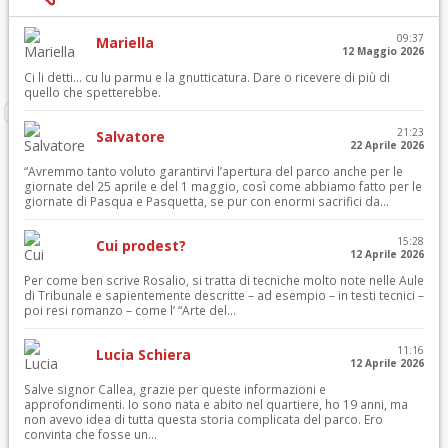
09:37
Mariella
12 Maggio 2026
Ci li detti… cu lu parmu e la gnutticatura. Dare o ricevere di più di
quello che spetterebbe.
21:23
Salvatore
22 Aprile 2026
“Avremmo tanto voluto garantirvi l’apertura del parco anche per le
giornate del 25 aprile e del 1 maggio, così come abbiamo fatto per le
giornate di Pasqua e Pasquetta, se pur con enormi sacrifici da...
15:28
Cui prodest?
12 Aprile 2026
Per come ben scrive Rosalio, si tratta di tecniche molto note nelle Aule
di Tribunale e sapientemente descritte – ad esempio – in testi tecnici –
poi resi romanzo – come l’ “Arte del...
11:16
Lucia Schiera
12 Aprile 2026
Salve signor Callea, grazie per queste informazioni e
approfondimenti. Io sono nata e abito nel quartiere, ho 19 anni, ma
non avevo idea di tutta questa storia complicata del parco. Ero
convinta che fosse un...