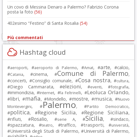
Un covo di Messina Denaro a Palermo? Fabrizio Corona
posta la foto
(56)
402esimo “Festino” di Santa Rosalia
(54)
Più commentati
Hashtag cloud
arte
calcio
#
, #
, #
, #
, #
,
aeroporti
aeroporto di Palermo
Amat
Comune di Palermo
#
, #
cinema
, #
,
Catania
Cosa nostra
#
concerti
, #
Consiglio comunale
, #
, #
,
cultura
elezioni
Diego Cammarata
#
, #
, #
, #
,
eventi
fotografia
Leoluca Orlando
immondizia
#
, #
, #
, #
,
Internet
la Feltrinelli
mafia
musica
libri
mostre
#
, #
, #
Mondello
, #
, #
, #
Nuovo
Palermo
, #
, #
,
Montevergini
Partito Democratico
politica
Regione Sicilia
Regione Siciliana
#
, #
, #
,
Sicilia
Rosalio
rifiuti
#
, #
, #
, #
, #
sindaco
,
serie A
spazzatura
trasporti
#
, #
, #
traffico
, #
, #
,
teatro
università
Università degli Studi di Palermo
Università di Palermo
#
, #
,
viabilità
#
, #
video