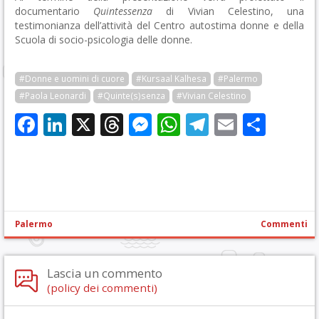
documentario
Quintessenza
di Vivian Celestino, una
testimonianza dell’attività del Centro autostima donne e della
Scuola di socio-psicologia delle donne.
#Donne e uomini di cuore
#Kursaal Kalhesa
#Palermo
#Paola Leonardi
#Quinte(s)senza
#Vivian Celestino
Facebook
LinkedIn
X
Threads
Messenger
WhatsApp
Telegram
Email
Cond
Palermo
Commenti
Lascia un commento
(policy dei commenti)