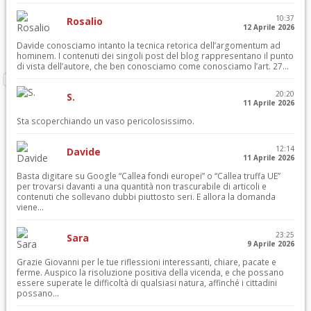
10:37
Rosalio
12 Aprile 2026
Davide conosciamo intanto la tecnica retorica dell’argomentum ad
hominem. I contenuti dei singoli post del blog rappresentano il punto
di vista dell’autore, che ben conosciamo come conosciamo l’art. 27...
20:20
S.
11 Aprile 2026
Sta scoperchiando un vaso pericolosissimo.
12:14
Davide
11 Aprile 2026
Basta digitare su Google “Callea fondi europei” o “Callea truffa UE”
per trovarsi davanti a una quantità non trascurabile di articoli e
contenuti che sollevano dubbi piuttosto seri. E allora la domanda
viene...
23:25
Sara
9 Aprile 2026
Grazie Giovanni per le tue riflessioni interessanti, chiare, pacate e
ferme. Auspico la risoluzione positiva della vicenda, e che possano
essere superate le difficoltà di qualsiasi natura, affinché i cittadini
possano...